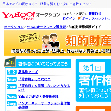
日本で45℃の夏が来る!? 猛暑を賢くおトクに生き抜くヒント
IDでもっと便利に
新規取得
ログイン
ボーナスセレクショ
オークション
>
Yahoo!オークション護身術
>
知的財産権保護ガイド
著作権クイズ
「著作権」ってなに？
「著作権」を保護しないとどうなる
の？
Yahoo! JAPANと著作権保護
インターネットオークション著作権
事件簿