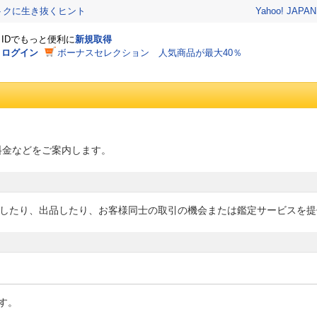
おトクに生き抜くヒント
Yahoo! JAPAN
IDでもっと便利に
新規取得
ログイン
ボーナスセレクション 人気商品が最大40％
な料金などをご案内します。
落としたり、出品したり、お客様同士の取引の機会または鑑定サービスを
す。