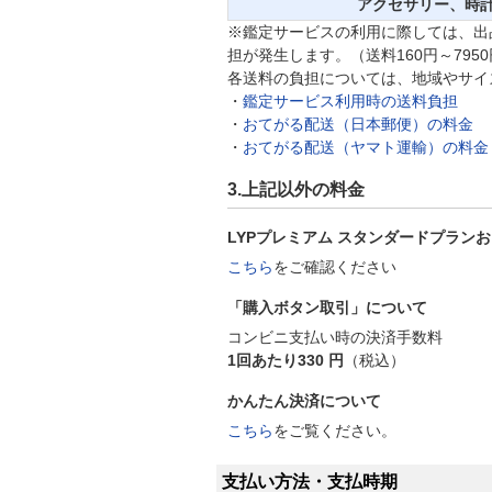
アクセサリー、時
※鑑定サービスの利用に際しては、出
担が発生します。（送料160円～795
各送料の負担については、地域やサイ
・
鑑定サービス利用時の送料負担
・
おてがる配送（日本郵便）の料金
・
おてがる配送（ヤマト運輸）の料金
3.上記以外の料金
LYPプレミアム スタンダードプランおよび
こちら
をご確認ください
「購入ボタン取引」について
コンビニ支払い時の決済手数料
1回あたり330 円
（税込）
かんたん決済について
こちら
をご覧ください。
支払い方法・支払時期