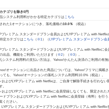
カテゴリを除き0円
品システム利用料がかかる特定カテゴリは
こちら
された1オークションにつき、落札価格の
10.0％
（税込）
YPプレミアム スタンダードプラン会員およびLYPプレミアム with Net
特定カテゴリは
こちら
（
※1
）（
LYPプレミアム スタンダードプラン会
YPプレミアム スタンダードプランおよびLYPプレミアム with Netfl
の出品、機能をご利用いただけます（
※2
）（
※3
）。
札システム利用料の支払い方法は、Yahoo!かんたん決済のご利用の有
ahoo!オークションに出品された商品については、Yahoo!フリマに掲載さ
っても、Yahoo!オークションの落札システム利用料10.0%（税込）。
よびLYPプレミアム with Netflixは、ご自身で解除手続きを行わな
す。
およびLYPプレミアム with Netflixに会員登録しなくても、限定
ドプランおよびLYPプレミアム with Netflixに会員登録（有料）
覧ください。
Pプレミアム スタンダードプランおよびLYPプレミアム with Netf