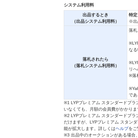
システム利用料
出品するとき
特定
（出品システム利用料）
※出
落札
※L
なる
落札されたら
※L
（落札システム利用料）
リへ
※落
※Y
であ
※1
LYPプレミアム スタンダードプランお
いなくても、月額の会員費がかかりま
※2
LYPプレミアム スタンダードプラン
だけますが、LYPプレミアム スタンダー
能が拡大します。詳しくは
ヘルプ
をご
※3
出品中のオークションがある場合、LY