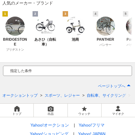
人気のメーカー・ブランド
1
2
3
4
5
BRIDGESTON
あさひ（自転
池商
PANTHER
Pana
E
車）
パンサー
パナ
ブリヂストン
指定した条件
ページトップへ
オークショントップ
スポーツ、レジャー
自転車、サイクリング
トップ
出品
ウォッチ
マイオク
Yahoo!オークション
Yahoo!フリマ
Yahoo!ショッピング
Yahoo! JAPAN