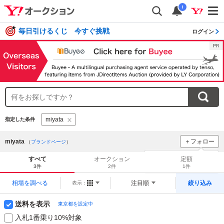
i
毎日引けるくじ 今すぐ挑戦
ログイン
miyata
指定した条件
miyata
＋フォロー
（
ブランドページ
）
ブランドをフォロー
して
すべて
オークション
定額
新着
をチェック！
3件
2件
1件
相場を調べる
注目順
絞り込み
表示：
送料を表示
東京都を設定中
入札1番乗り10%対象