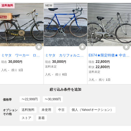
送料無料
NEW
ミヤタ ワーカー ロッ
ミヤタ カリフォルニ
E674★限定特価★ 中古自
ド自転車 昭和レトロ 実用
ア ビンテージ クロモ
転車 【 27インチ シテ
30,000
30,000
22,800
現在
円
現在
円
現在
円
車 ビンテージ 引き取り
リ 引き取り限定 27イ
ィ ミヤタ CBCLUB
送料未定
22,800
即決
円
入札
-
残り
1日
限定
ンチ
シルバー ベルト】 入札
送料未定
入札
-
残り
6日
お待ちしております(*^▽
入札
-
残り
1日
^*)
絞り込み条件を追加
〜22,999円
〜30,999円
価格帯
送料無料
未使用
中古
個人（Yahoo!オークション）
オプション
その他
ストア
新着