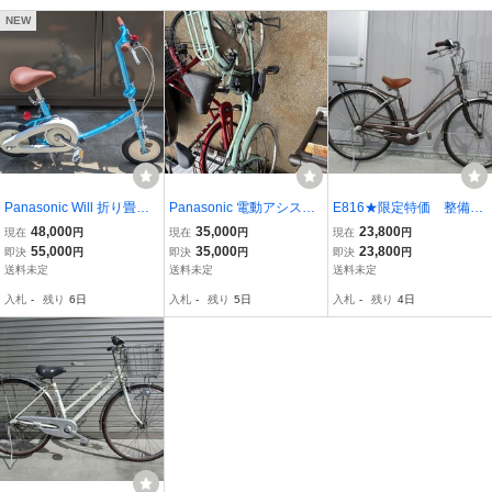
NEW
Panasonic Will 折り畳み
Panasonic 電動アシスト
E816★限定特価 整備済
自転車 レトロ 自転車 当
自転車 ビビ NX 26インチ
み★Panasonic ディア
48,000
35,000
23,800
現在
円
現在
円
現在
円
時物 旧車 折りたたみ自転
ライトグリーン
トーレ★ 中古自転車 【
55,000
35,000
23,800
即決
円
即決
円
即決
円
車 ミニベロ 平成レトロ
26インチ ブラウン 】 入
送料未定
送料未定
送料未定
ウィル バイク
札お待ちしております(*^
入札
-
残り
6日
入札
-
残り
5日
入札
-
残り
4日
▽^*)