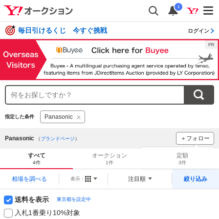
i
毎日引けるくじ 今すぐ挑戦
ログイン
Panasonic
指定した条件
Panasonic
＋フォロー
（
ブランドページ
）
ブランドをフォロー
して
すべて
オークション
定額
新着
をチェック！
4件
1件
3件
相場を調べる
注目順
絞り込み
表示：
送料を表示
東京都を設定中
入札1番乗り10%対象