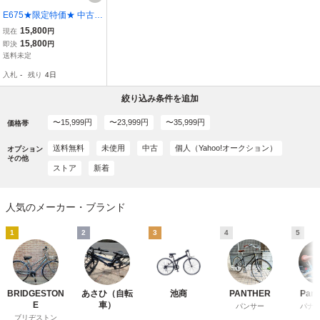
E675★限定特価★ 中古自
転車 【 27インチ Pan
15,800
現在
円
asonic スコーチ シテ
15,800
即決
円
ィ 白 】 入札お待ちし
送料未定
ております(*^▽^*)
入札
-
残り
4日
絞り込み条件を追加
〜15,999円
〜23,999円
〜35,999円
価格帯
送料無料
未使用
中古
個人（Yahoo!オークション）
オプション
その他
ストア
新着
人気のメーカー・ブランド
1
2
3
4
5
BRIDGESTON
あさひ（自転
池商
PANTHER
Pana
E
車）
パンサー
パナ
ブリヂストン