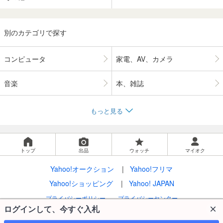
別のカテゴリで探す
コンピュータ
家電、AV、カメラ
音楽
本、雑誌
もっと見る
トップ
出品
ウォッチ
マイオク
Yahoo!オークション
Yahoo!フリマ
Yahoo!ショッピング
Yahoo! JAPAN
プライバシーポリシー
プライバシーセンター
ログインして、今すぐ入札
利用規約
LYPプレミアム利用ガイド
ガイドライン
特定商取引法の表示
ストア出店について