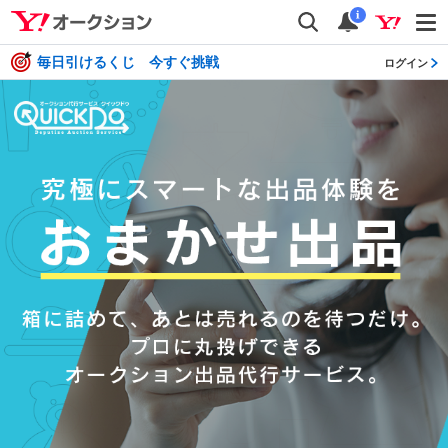
auctions
検索
通知
i
毎日引けるくじ 今すぐ挑戦
ログイン