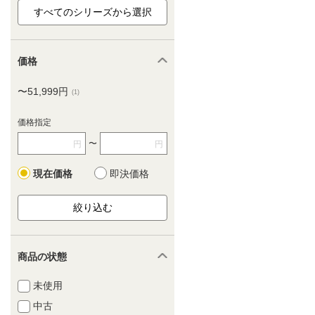
価格
〜51,999円
(1)
価格指定
〜
円
円
現在価格
即決価格
商品の状態
未使用
中古