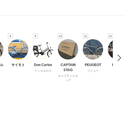
8
9
10
11
12
ル
サイモト
Don Carlos
CAPTAIN
PEUGEOT
Bianchi
STAG
ドンカルロス
プジョー
ビアンキ
キャプテンスタ
ッグ