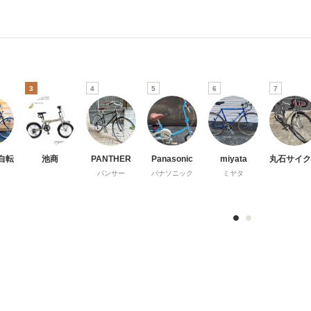
3
4
5
6
7
自転
池商
PANTHER
Panasonic
miyata
丸石サイク
パンサー
パナソニック
ミヤタ