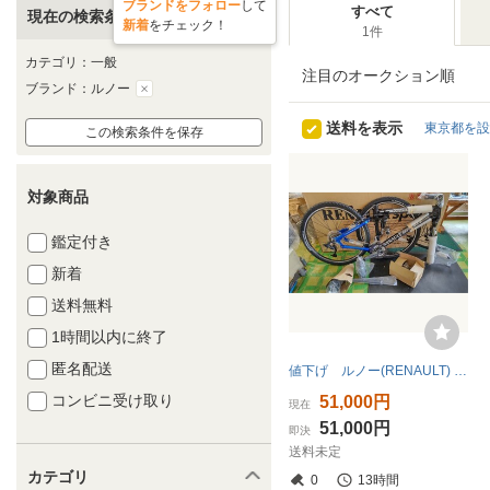
ブランドをフォロー
して
すべて
現在の検索条件
新着
をチェック！
1件
カテゴリ：一般
注目のオークション順
ブランド：ルノー
送料を表示
東京都を設
この検索条件を保存
対象商品
鑑定付き
新着
送料無料
1時間以内に終了
匿名配送
値下げ ルノー(RENAULT) Tangara タイヤ再26×2.0
コンビニ受け取り
51,000円
現在
51,000円
即決
送料未定
カテゴリ
0
13時間