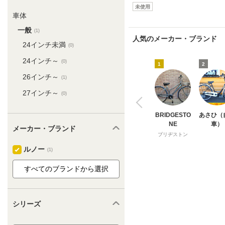
未使用
車体
一般
(1)
人気のメーカー・ブランド
24インチ未満
(0)
24インチ～
(0)
1
2
26インチ～
(1)
27インチ～
(0)
BRIDGESTO
あさひ（
NE
車）
メーカー・ブランド
ブリヂストン
ルノー
(1)
シリーズ