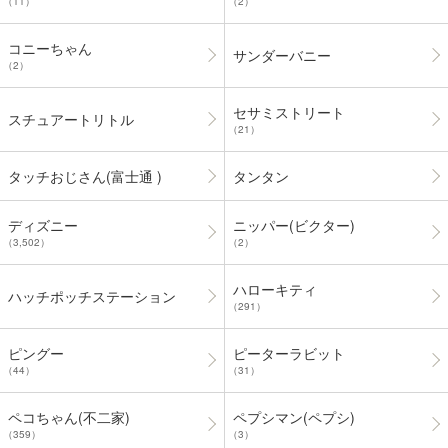
（11）
（2）
コニーちゃん
サンダーバニー
（2）
セサミストリート
スチュアートリトル
（21）
タッチおじさん(富士通 )
タンタン
ディズニー
ニッパー(ビクター)
（3,502）
（2）
ハローキティ
ハッチポッチステーション
（291）
ピングー
ピーターラビット
（44）
（31）
ペコちゃん(不二家)
ペプシマン(ペプシ)
（359）
（3）