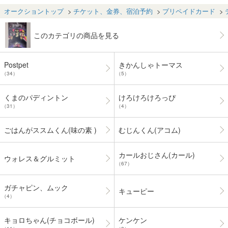
戯☆王 武藤遊
戯 ジャンプ
オークショントップ
チケット、金券、宿泊予約
プリペイドカード
このカテゴリの商品を見る
Postpet
きかんしゃトーマス
（34）
（5）
くまのパディントン
けろけろけろっぴ
（31）
（4）
ごはんがススムくん(味の素 )
むじんくん(アコム)
カールおじさん(カール)
ウォレス＆グルミット
（67）
ガチャピン、ムック
キューピー
（4）
キョロちゃん(チョコボール)
ケンケン