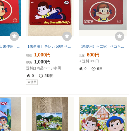
テレカ ペコちゃん 未使用 懸賞当選品 FUJIYA テレホンカード
【未使用】 テレカ 50度 ペコちゃん Any time with Peko オリジナル限定版 不二家
【未使用】不二家 ペコちゃん テレホンカード 50度数
1,000円
600円
現在
現在
＋送料180円
1,000円
即決
送料は商品ページ参照
0
6日
0
2時間
未使用