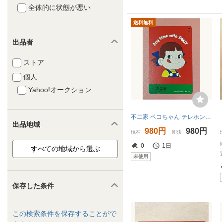
全体的に状態が悪い
送料無料
出品者
ストア
個人
Yahoo!オークション
不二家 ペコちゃん テレホンカード 50度数 オリジナル限定版 未使用
出品地域
980円
980円
現在
即決
0
1日
未使用
保存した条件
この検索条件を保存することがで