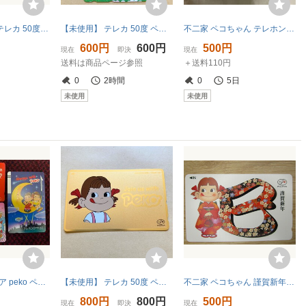
75167★未使用 テレカ 50度 ペコちゃん 不二家 謹賀新年 丑年
【未使用】 テレカ 50度 ペコちゃん 不二家
不二家 ペコちゃん テレホンカード 50度数 未使用
600円
600円
500円
現在
即決
現在
送料は商品ページ参照
＋送料110円
0
2時間
0
5日
未使用
未使用
☆★ 美品 希少レア peko ペコちゃん 不二家 ミルキー 企業 マスコットキャラクター テレホンカード 3種3枚セット 50度 “Always with Peko
【未使用】 テレカ 50度 ペコちゃん Join us with Peko ゴールド 不二家
不二家 ペコちゃん 謹賀新年 巳年 テレホンカード 50度数
800円
800円
500円
現在
即決
現在