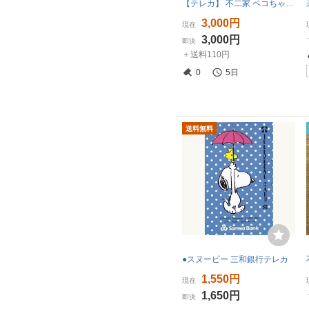
【テレカ】 不二家 ペコちゃん 不二家レストラン 北33条店 テレホンカード 10K-FP0044 未使用・Cランク
3,000円
現在
3,000円
即決
＋送料110円
0
5日
送料無料
●スヌーピー 三和銀行テレカ
1,550円
現在
1,650円
即決