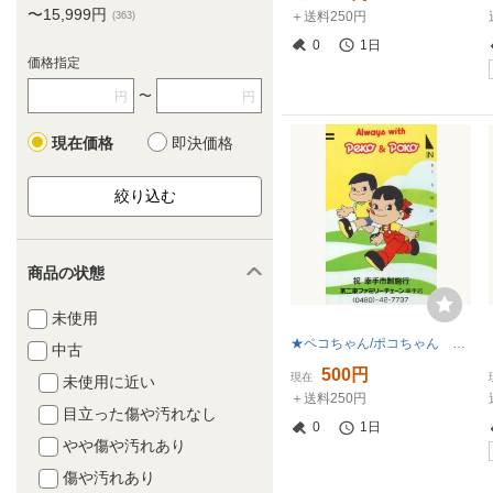
〜15,999円
＋送料250円
(363)
0
1日
価格指定
〜
円
円
現在価格
即決価格
商品の状態
未使用
★ペコちゃん/ポコちゃん 不二家 祝幸手市制施行 傷・微変色あり★テレカ５０度数未使用mv_134
中古
500円
現在
未使用に近い
＋送料250円
目立った傷や汚れなし
0
1日
やや傷や汚れあり
傷や汚れあり