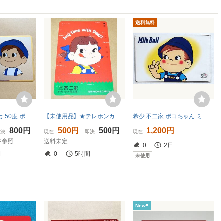
送料無料
【未使用】 テレカ 50度 ポコちゃん Join us with Poko シルバー 不二家
【未使用品】★テレホンカード★ペコちゃん★不二家★オリジナル限定版★テレカ★50度数★
希少 不二家 ポコちゃん ミルクボール テレホンカード 50/Milk Ball テレカ/Fujiya Poko/ペコちゃん/レア 新品 未使用/匿名発送/送料無料
800円
500円
500円
1,200円
即決
現在
即決
現在
ジ参照
送料未定
0
2日
間
0
5時間
未使用
New!!