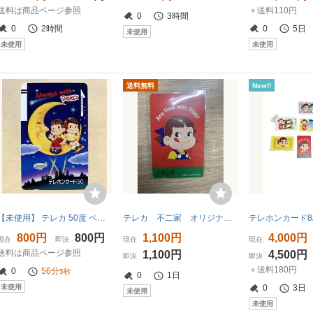
送料は商品ページ参照
＋送料110円
0
3時間
0
2時間
0
5日
未使用
未使用
未使用
送料無料
New!!
【未使用】 テレカ 50度 ペコちゃん/ポコちゃん Always With PEKO 不二家
テレカ 不二家 オリジナル限定版
800円
800円
1,100円
4,000円
現在
即決
現在
現在
送料は商品ページ参照
1,100円
4,500円
即決
即決
＋送料180円
0
56分
4秒
0
1日
未使用
0
3日
未使用
未使用