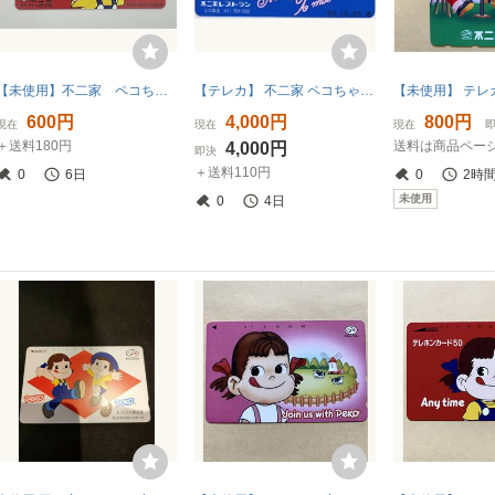
【未使用】不二家 ペコちゃん テレホンカード 50度数 Any time with Peko
【テレカ】 不二家 ペコちゃん ポコちゃん 不二家レストラン 北33条店 '90.12.25 テレホンカード 10K-FP0045 未使用・Bランク
600円
4,000円
800円
現在
現在
現在
＋送料180円
送料は商品ペー
4,000円
即決
＋送料110円
0
6日
0
2時
未使用
0
4日