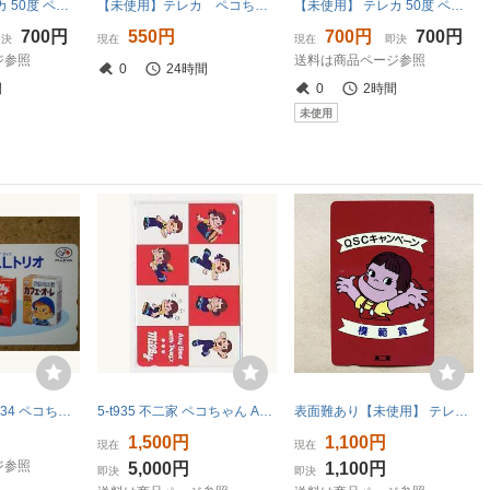
【未使用】 テレカ 50度 ペコちゃん Any time with Peko 不二家
【未使用】テレカ ペコちゃん 丑 不二家 謹賀新年
【未使用】 テレカ 50度 ペコちゃん Any time with Peko 不二家
700円
550円
700円
700円
即決
現在
現在
即決
ジ参照
送料は商品ページ参照
0
24時間
間
0
2時間
未使用
peko・110-166734 ペコちゃん ポコチャン 不二家 テレカ
5-t935 不二家 ペコちゃん Anytime テレカ
表面難あり【未使用】 テレカ 105度 ペコちゃん 不二家 QSCキャンペーン模範賞
1,500円
1,100円
現在
現在
ジ参照
5,000円
1,100円
即決
即決