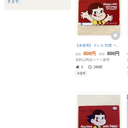
きます。
【未使用】 テレカ 50度 ペコちゃん Always With PEKO 不二家
800円
800円
現在
即決
送料は商品ページ参照
0
2時間
未使用