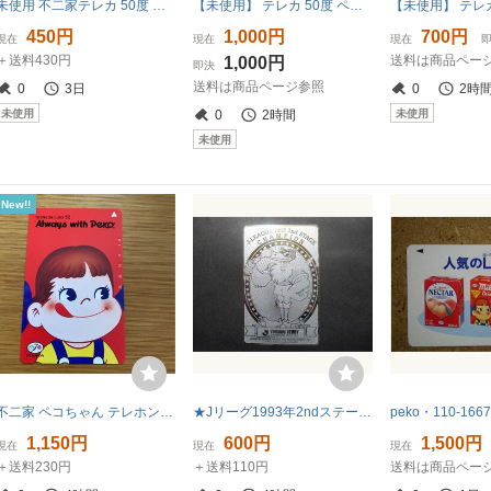
未使用 不二家テレカ 50度 ペコちゃん ポコちゃん
【未使用】 テレカ 50度 ペコちゃん/ポコちゃん Any time with Peko 不二家
450円
1,000円
700円
現在
現在
現在
＋送料430円
送料は商品ペー
1,000円
即決
送料は商品ページ参照
0
3日
0
2時
未使用
未使用
0
2時間
未使用
New!!
不二家 ペコちゃん テレホンカード テレフォンカード テレカ 新品未使用 値下げ
★Jリーグ1993年2ndステージ 読売VERUDY 未使用テレカ 1枚★NO1★
1,150円
600円
1,500円
現在
現在
現在
＋送料230円
＋送料110円
送料は商品ペー