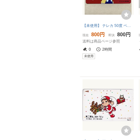
【未使用】 テレカ 50度 ペコちゃん Any time with Peko オリジナル限定版 不二家
800円
800円
現在
即決
送料は商品ページ参照
0
2時間
未使用