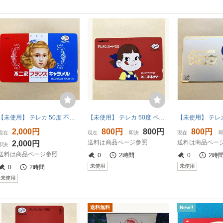
【未使用】 テレカ 50度 不二家 フランスキャラメル
【未使用】 テレカ 50度 ペコちゃん 不二家ネクター
2,000円
800円
800円
800円
現在
現在
即決
現在
送料は商品ページ参照
送料は商品ペー
2,000円
即決
送料は商品ページ参照
0
2時間
0
2時
未使用
未使用
0
2時間
未使用
送料無料
New!!