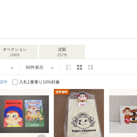
オークション
定額
106件
257件
50件表示
入札1番乗り10%対象
定中
送料無料