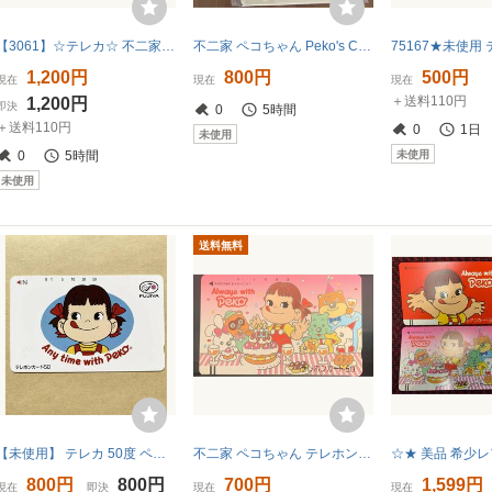
【3061】☆テレカ☆ 不二家 ペコちゃん、ポコちゃん テレカ2枚セット ☆
不二家 ペコちゃん Peko's Clipboard クリップボード 未使用
1,200円
800円
500円
現在
現在
現在
＋送料110円
1,200円
即決
0
5時間
＋送料110円
0
1日
未使用
未使用
0
5時間
未使用
送料無料
【未使用】 テレカ 50度 ペコちゃん Any time with Peko 不二家
不二家 ペコちゃん テレホンカード 50度 Always with Peko 未使用
800円
800円
700円
1,599円
現在
即決
現在
現在