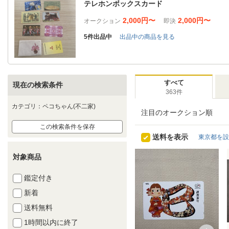
テレホンボックスカード
2,000円〜
2,000円〜
オークション
即決
5件出品中
出品中の商品を見る
すべて
現在の検索条件
363件
カテゴリ：ペコちゃん(不二家)
注目のオークション順
この検索条件を保存
送料を表示
東京都を設
対象商品
鑑定付き
新着
送料無料
1時間以内に終了