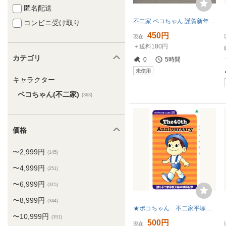
匿名配送
不二家 ペコちゃん 謹賀新年 テレホンカード 未使用 FUJIYA
コンビニ受け取り
450円
現在
＋送料180円
カテゴリ
0
5時間
未使用
キャラクター
ペコちゃん(不二家)
(363)
価格
〜2,999円
(145)
〜4,999円
(251)
〜6,999円
(315)
〜8,999円
(344)
★ポコちゃん 不二家平塚工場40周年記念★テレカ５０度数未使用jc_214k
〜10,999円
(351)
500円
現在