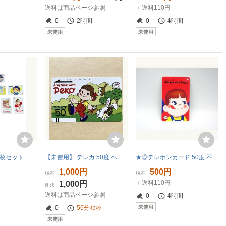
送料は商品ページ参照
＋送料110円
0
2時間
0
4時間
未使用
未使用
テレホンカード8枚セット 不二家 ペコちゃん ポコちゃん
【未使用】 テレカ 50度 ペコちゃん Any time with Peko 不二家
★◎テレホンカード 50度 不二家 ペコちゃん Always with peko テレカ 未使用 個人保管品
1,000円
500円
現在
現在
＋送料110円
1,000円
即決
送料は商品ページ参照
0
4時間
未使用
0
56分
42秒
未使用