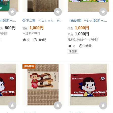
【未使用】 テレカ 50度 ペコちゃん ポコちゃん Peko ＆ Poko 不二家
② 不二家 ペコちゃん テレホンカード レトロ ピクニック
【未使用】 テレカ 50度 ペコちゃん＆ポコちゃん お菓子の家 不二家
800円
1,000円
1,000円
即決
現在
現在
ジ参照
＋送料230円
1,000円
即決
送料は商品ページ参照
間
0
4時間
0
2時間
未使用
送料無料