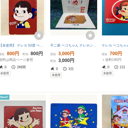
【未使用】 テレカ 50度 ペコちゃん 不二家
不二家 ペコちゃん テレホンカード ミルキー発売40周年記念 ★応募懸賞品 非売品
800円
800円
3,000円
700円
現在
即決
現在
現在
送料は商品ページ参照
＋送料180円
3,000円
即決
0
2時間
0
2日
0
3日
未使用
未使用
未使用
New!!