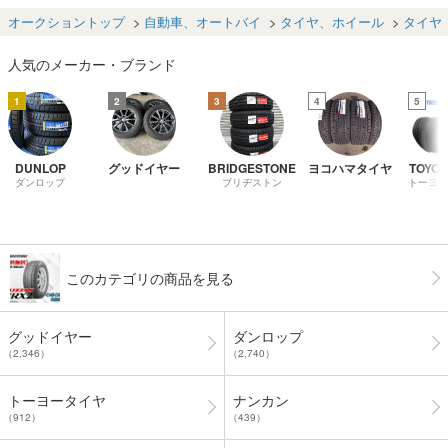
ice2 スタッドレ
024年製☆アル
LIZZAK VRX2 21
60R17☆在庫有
65R1
ス 4本 225/55/17
ファード・ヴェ
5/45R17 4本セ
☆スタッドレス
分☆レ
オークショントップ
自動車、オートバイ
タイヤ、ホイール
タイヤ
タイヤ
ルファイア・レ
ット税込￥88,00
タイヤ・冬タイ
X・ボル
ガシィ
0-
ヤ・新品スタッ
0・ボル
人気のメーカー・ブランド
ドレスタイヤ
0・ベン
1
2
3
4
5
DUNLOP
グッドイヤー
BRIDGESTONE
ヨコハマタイヤ
TOYO 
ダンロップ
ブリヂストン
トーヨー
このカテゴリの商品を見る
グッドイヤー
ダンロップ
（2,346）
（2,740）
トーヨータイヤ
ナンカン
（912）
（439）