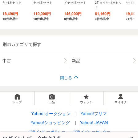
ヤ×4本セット
ヤ×4本セット
イヤ×4本セット
2T タイヤ×4本セッ
ヤ×4本
ト
18,490円
110,000円
146,000円
61,160円
19,80
16件出品中
10件出品中
8件出品中
3件出品中
21件出
別のカテゴリで探す
中古
新品
閉じる
トップ
出品
ウォッチ
マイオク
Yahoo!オークション
Yahoo!フリマ
Yahoo!ショッピング
Yahoo! JAPAN
プライバシーポリシー
プライバシーセンター
利用規約
LYPプレミアム利用ガイド
ガイドライン