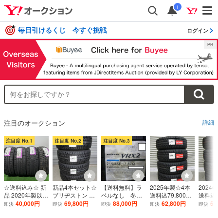
i
毎日引けるくじ 今すぐ挑戦
ログイン
注目のオークション
詳細
注目度 No.1
注目度 No.2
注目度 No.3
☆送料込み☆ 新
新品4本セット☆
【送料無料】ラ
2025年製☆4本
2024
品 2020年製以降
ブリヂストン ブ
ベルなし 冬タ
送料込79,800円
送料込7
225/55R17 NEX
リザック DM-V3
イヤ 2023年製 B
～☆ブリヂスト
～☆ブ
40,000円
69,800円
88,000円
62,800円
59
即決
即決
即決
即決
即決
EN WINGUARD
225/60R17☆2
RIDGESTONE B
ンDM-V3☆225/
ンDM-V