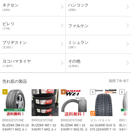
ネクセン
ハンコック
（245）
（256）
ピレリ
ファルケン
（719）
ブリヂストン
ミシュラン
（2,021）
（281）
ヨコハマタイヤ
その他
（1,947）
（2,832）
売れ筋の製品
期間 7/8~8/7
1
2
3
4
5
BRIDGESTONE
BRIDGESTONE
BRIDGESTONE
ヨコハマタイヤ
BRIDG
BLIZZAK DM-V3 22
BLIZZAK WZ-1 22
BLIZZAK WZ-1 20
ice GUARD SUV G
BLIZZAK
5/60R17 99Q タイ
5/60R17 99Q タイ
5/55R17 95Q XL タ
075 225/65R17 10
5/65R1