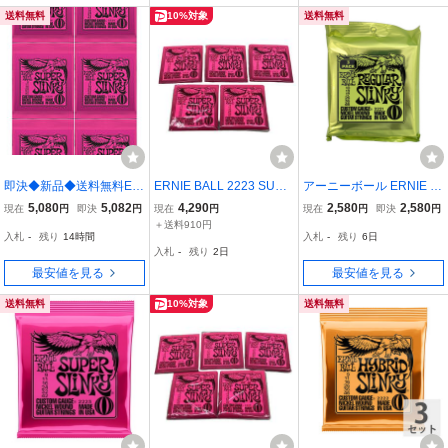
送料無料
10%対象
送料無料
即決◆新品◆送料無料ER
ERNIE BALL 2223 SUPE
アーニーボール ERNIE B
NIE BALL 2223×6(SUPE
R SLINKY エレキギター
ALL 3221 Regular Slinky
5,080
5,082
4,290
2,580
2,580
現在
円
即決
円
現在
円
現在
円
即決
円
RSLINKY09-42/メール便
弦 5個セット ギター 弦 楽
3セット・パック エレキ
＋送料910円
入札
-
残り
14時間
入札
-
残り
6日
器 中古 C11521539
ギター弦
入札
-
残り
2日
最安値を見る
最安値を見る
送料無料
10%対象
送料無料