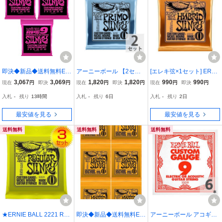
即決◆新品◆送料無料ER
アーニーボール 【2セッ
[エレキ弦×1セット] ERNI
NIE BALL 2239/3セット
ト】 ERNIE BALL 095-44
E BALL 2222 ×1 HYBRID
3,067
3,069
1,820
1,820
990
990
現在
円
即決
円
現在
円
即決
円
現在
円
即決
円
[09-42] Super Slinky RPS
PRIMO SLINKY (2212) エ
SLINKY[09-46] アーニー
入札
-
残り
13時間
入札
-
残り
6日
入札
-
残り
2日
エレキギター弦/メール便
レキギター弦
ボール 定番エレキギター
弦 レギュラースリンキー
最安値を見る
最安値を見る
送料無料
送料無料
送料無料
★ERNIE BALL 2221 RE
即決◆新品◆送料無料ER
アーニーボール アコギ弦