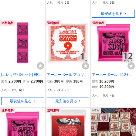
入札
-
残り
6日
入札
-
残り
5日
最安値を見る
送料無料
送料無料
送料無料
[エレキ弦×3セット] ERNI
アーニーボール アコギ弦
アーニーボール 【12セッ
E BALL 2223 ×3 SUPER
/ エレキギター弦 バラ 1本
ト】 ERNIE BALL 09-42
2,700
2,700
380
380
10,200
現在
円
即決
円
現在
円
即決
円
現在
円
SLINKY [09-42] アーニー
ゲージ：009 1009 PLAIN
Super Slinky (2223) エレ
10,200
即決
円
入札
-
残り
6日
入札
-
残り
2日
ボール 定番エレキギター
STEEL ギター 弦 バラ売
キギター弦
入札
-
残り
4日
弦 スーパースリンキー
り ERNIE BALL
最安値を見る
最安値を見る
送料無料
送料無料
NEW