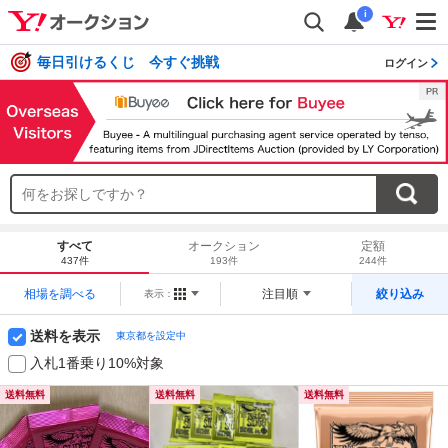
i
毎日引けるくじ 今すぐ挑戦
ログイン
すべて
オークション
定額
437件
193件
244件
相場を調べる
注目順
絞り込み
表示：
送料を表示
東京都を設定中
入札1番乗り10%対象
送料無料
送料無料
送料無料