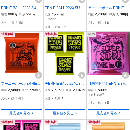
ERNIE BALL 2223 SUPE
ERNIE BALL 2223 SUPE
アーニーボール ERNIE B
R SLINKY エレキギター
R SLINKY エレキギター
ALL 2222/Hybrid Slinky×
990
990
4,290
2,700
2,700
現在
円
即決
円
現在
円
現在
円
即決
円
弦〈アーニーボール〉
弦 5個セット ギター 弦 楽
3SET エレキギター弦
＋送料910円
入札
-
残り
3日
入札
-
残り
6日
器 中古 C11515207
入札
-
残り
2日
送料無料
送料無料
NEW
アーニーボール ERNIE B
★ERNIE BALL 2240/3セ
【未開封品】ERNIE BAL
ALL 3215 Skinny Top He
ット [10-46] Regular Slin
L SUPER SLINKY 2223
2,580
2,580
2,605
2,607
1,500
現在
円
即決
円
現在
円
即決
円
現在
円
avy Bottom Slinky Nickel
ky RPS エレキギター弦★
エレキギター弦 2個セッ
＋送料180円
入札
-
残り
4日
入札
-
残り
1日
Wound 3 Pack 10-52 Gau
新品送料込/メール便
ト アーニーボール
入札
-
残り
6日
ge エレキギター弦
最安値を見る
最安値を見る
最安値を見る
送料無料
送料無料
送料無料