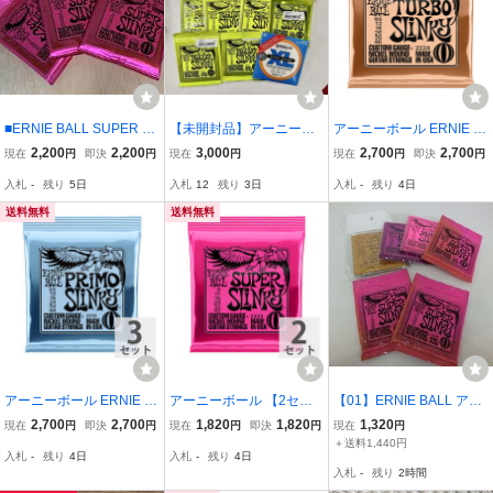
■ERNIE BALL SUPER SL
【未開封品】アーニーボ
アーニーボール ERNIE B
INKY 2223 09-42■3セッ
ール レギュラースリンキ
ALL 2224 Turbo Slinky Ni
2,200
2,200
3,000
2,700
2,700
現在
円
即決
円
現在
円
現在
円
即決
円
ト■エレキギター弦■未使
ー 2221 新旧パッケージ1
ckel Wound Electric Guita
入札
-
残り
5日
入札
12
残り
3日
入札
-
残り
4日
用品■
0セット 、ダダリオ XL 0
r Strings 095-46 Gauge
10-046 1セット まとめ11
エレキギター弦 ×3セット
送料無料
送料無料
点セット
アーニーボール ERNIE B
アーニーボール 【2セッ
【01】ERNIE BALL アー
ALL 2212 PRIMO SLINK
ト】 ERNIE BALL 09-42
ニーボール Super Slinky
2,700
2,700
1,820
1,820
1,320
現在
円
即決
円
現在
円
即決
円
現在
円
Y 095-44 エレキギター弦
Super Slinky (2223) エレ
ギター弦 中古 現状品 260
＋送料1,440円
入札
-
残り
4日
入札
-
残り
4日
×3セット
キギター弦
615S5093
入札
-
残り
2時間