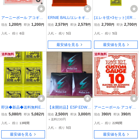
アーニーボール アコギ弦
ERNIE BALL/エレキギタ
[エレキ弦×3セット] ERNI
/ エレキギター弦 バラ 6本
ー弦 3セットパック 3215
E BALL 2221 ×3 REGUL
1,200
1,200
2,579
2,579
2,700
2,700
現在
円
即決
円
現在
円
即決
円
現在
円
即決
円
セット ゲージ：008 1008
【アーニーボール】
AR SLINKY[10-46] アーニ
入札
-
残り
6日
入札
-
残り
5日
入札
-
残り
5日
PLAIN STEEL ギター 弦
ーボール 定番エレキギタ
バラ売り ERNIE BALL
ー弦 レギュラースリンキ
最安値を見る
最安値を見る
ー
送料無料
送料無料
即決◆新品◆送料無料ER
【未開封品】ESP EDWA
アーニーボール アコギ弦
NIE BALL 2221×6(REGU
RDS エドワーズ エレキベ
/ エレキギター弦 バラ 1本
5,080
5,082
2,500
3,000
390
390
現在
円
即決
円
現在
円
即決
円
現在
円
即決
円
LARSLINKY10-46/メール
ース弦 Medium Scale 3個
ゲージ：010 1010 PLAIN
＋送料230円
入札
-
残り
13時間
入札
-
残り
22時間
便
セット
STEEL ギター 弦 バラ売
入札
-
残り
5日
り ERNIE BALL
最安値を見る
最安値を見る