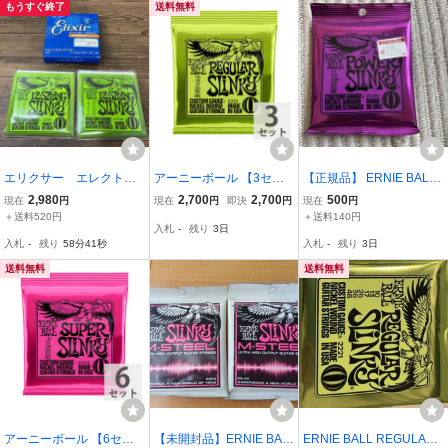
もうすぐ終了
送料無料
エリクサー エレクトリ
アーニーボール 【3セッ
【正規品】 ERNIE BALL
ックギターストリング
ト】 ERNIE BALL 10-46
ギター弦 パワースリンキ
2,980
2,700
2,700
500
現在
円
現在
円
即決
円
現在
円
ス アーニーボール エ
Regular Slinky (2221) エ
ー (11-48) アーニーボー
＋送料520円
＋送料140円
入札
-
残り
3日
レキ用 ギター 弦 12
レキギター弦
ル Power SLINKY
入札
-
残り
58分40秒
入札
-
残り
3日
弦
送料無料
送料無料
アーニーボール 【6セッ
【未開封品】ERNIE BAL
ERNIE BALL REGULAR