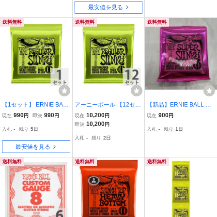
最安値を見る
送料無料
送料無料
送料無料
【1セット】 ERNIE BALL
アーニーボール 【12セッ
【新品】ERNIE BALL SU
アーニーボール 10-46 Re
ト】 ERNIE BALL 10-46
PER SLINKY 2223 エレ
990
990
10,200
900
現在
円
即決
円
現在
円
現在
円
gular Slinky (2221) エレ
Regular Slinky (2221) エ
キギター弦 ニッケルワウ
10,200
即決
円
入札
-
残り
5日
入札
-
残り
1日
キギター弦
レキギター弦
ンド 9-42 u4223
入札
-
残り
2日
最安値を見る
送料無料
送料無料
送料無料