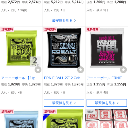
GULAR SLINKY エレキ弦
NIE BALL 2222×6(HYBRI
/ エレキギター弦 バラ 6本
2,572
2,574
5,212
5,214
1,200
1,200
現在
円
即決
円
現在
円
即決
円
現在
円
即決
円
3SET★新品/メール便
DSLINKY09-46/メール便
セット ゲージ：009 1009
入札
-
残り
13時間
入札
-
残り
1日
入札
-
残り
5日
PLAIN STEEL ギター 弦
バラ売り ERNIE BALL
最安値を見る
送料無料
送料無料
送料無料
アーニーボール 【2セッ
ERNIE BALL 2712 Cobalt
アーニーボール ERNIE B
ト】 ERNIE BALL 10-46
PRIMO Slinky エレキギタ
ALL 2248 Super Slinky St
1,820
1,820
1,870
1,870
1,155
1,155
現在
円
即決
円
現在
円
即決
円
現在
円
即決
円
Regular Slinky (2221) エ
ー弦 095-44 アーニーボ
ainless Steel Wound 9-42
入札
-
残り
4日
入札
-
残り
4日
入札
-
残り
4日
レキギター弦
ール コバルトプリモスリ
Gauge エレキギター弦
ンキー
最安値を見る
最安値を見る
送料無料
送料無料
NEW