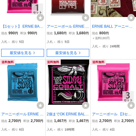
【1セット】 ERNIE BALL
アーニーボール ERNIE B
ERNIE BALL アーニーボ
アーニーボール 09-42 Su
ALL 2233 Light 12-String
ール エレキギター弦 いろ
990
990
1,680
1,680
800
現在
円
即決
円
現在
円
即決
円
現在
円
per Slinky (2223) エレキ
Nickel Wound 9-46 Gaug
いろ
＋送料180円
入札
-
残り
5日
入札
-
残り
5日
ギター弦
e エレキギター弦
入札
-
残り
24時間
最安値を見る
最安値を見る
送料無料
送料無料
送料無料
アーニーボール ERNIE B
2個までOK ERNIE BALL
アーニーボール 【3セッ
ALL 2225 Extra Slinky エ
2723 エレキギター弦 (09-
ト】 ERNIE BALL 09-42
2,700
2,700
1,467
1,467
2,700
2,700
現在
円
即決
円
現在
円
即決
円
現在
円
即決
円
レキギター弦×3SET
42) COBALT SUPER SLI
Super Slinky (2223) エレ
入札
-
残り
6日
入札
-
残り
18時間
入札
-
残り
4日
NKY コバルトスーパース
キギター弦
リンキー