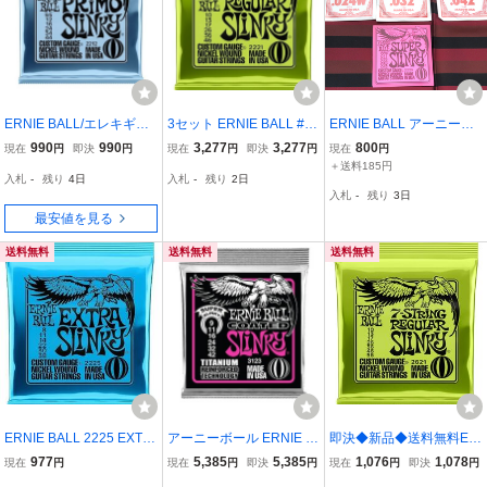
ERNIE BALL/エレキギタ
3セット ERNIE BALL #22
ERNIE BALL アーニーボ
ー弦 Primo Slinky 2212 0
21 Regular Slinky 010-04
ール エレキギター弦 1
990
990
3,277
3,277
800
現在
円
即決
円
現在
円
即決
円
現在
円
9.5-44 アーニーボール
6 アーニーボール エレキ
～6弦 1セット Super Sli
＋送料185円
入札
-
残り
4日
入札
-
残り
2日
ギター弦
nky (2223) 未使用
入札
-
残り
3日
最安値を見る
送料無料
送料無料
送料無料
ERNIE BALL 2225 EXTR
アーニーボール ERNIE B
即決◆新品◆送料無料ER
A SLINKY [08-38]
ALL 3123/Coated Super
NIE BALL 2621 [10-56] 7
977
5,385
5,385
1,076
1,078
現在
円
現在
円
即決
円
現在
円
即決
円
Slinky コーティングエレ
STRING REGULAR SLIN