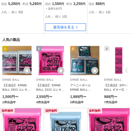
ト】 ERNIE BALL 09-42
L M-STEEL 2923 09-42
SLINKY 2221 エレキギタ
5,280
5,280
1,500
2,250
888
現在
円
即決
円
現在
円
即決
円
現在
円
Super Slinky (2223) エレ
エレキギター弦 2個セッ
ー弦 10-46
＋送料180円
入札
-
残り
5日
入札
-
残り
1日
キギター弦
ト アーニーボール
入札
-
残り
1日
最安値を見る
人気の製品
1
2
3
4
ERNIE BALL
ERNIE BALL
ERNIE BALL
ERNIE BALL
【正規品】 ERNIE
【正規品】 ERNIE
アーニーボール
【正規品】 ERNIE
BALL 2923 エレキギ
BALL 3223 エレキギ
ERNIE BALL
BALL ギター弦 スー
ター弦 (09-42) M-
ター弦 (09-42)
3126/Coated Not
パー (09-42) 3セッ
1,500円〜
2,550円〜
1,989円〜
988円〜
STEEL SUPER
SUPER SLINKY 3Set
Even Slinky コーティ
2223 SUPER
1件出品中
4件出品中
2件出品中
7件出品中
SLINKY M
Pack
ングエレキギター弦
SLINKY 3SET
送料無料
送料無料
送料無料