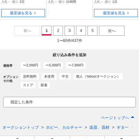
入札
-
残り
2日
入札
-
残り
21時間
入札
-
残り
1日
キギター弦×3SET
KY 7弦 ギター弦/メール便
最安値を見る
最安値を見る
前へ
1
2
3
4
5
次へ
1〜60件/437件
絞り込み条件を追加
〜2,999円
〜5,999円
〜7,999円
価格帯
送料無料
未使用
中古
個人（Yahoo!オークション）
オプション
その他
ストア
新着
指定した条件
ページトップへ
オークショントップ
ホビー、カルチャー
楽器、器材
ギター