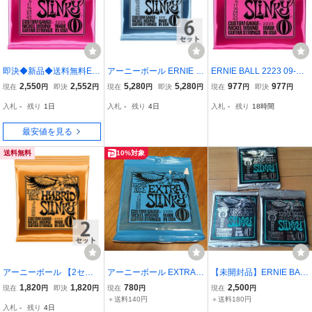
即決◆新品◆送料無料ER
アーニーボール ERNIE B
ERNIE BALL 2223 09-42
NIE BALL 3223 [09-42] S
ALL 2212 PRIMO SLINK
SUPER SLINKY エレキ弦
2,550
2,552
5,280
5,280
977
977
現在
円
即決
円
現在
円
即決
円
現在
円
即決
円
UPER SLINKY 3セットパ
Y 095-44 エレキギター弦
入札
-
残り
1日
入札
-
残り
4日
入札
-
残り
18時間
ック エレキギター弦
×6セット
最安値を見る
送料無料
10%対象
アーニーボール 【2セッ
アーニーボール EXTRA S
【未開封品】ERNIE BAL
ト】 ERNIE BALL 09-46
LINKY ギター弦 未使用
L COATED SLINKY 3126
1,820
1,820
780
2,500
現在
円
即決
円
現在
円
現在
円
Hybrid Slinky(2222) エレ
NOT EVEN SLINKY 3個
＋送料140円
＋送料180円
入札
-
残り
4日
キギター弦
セット アーニーボール