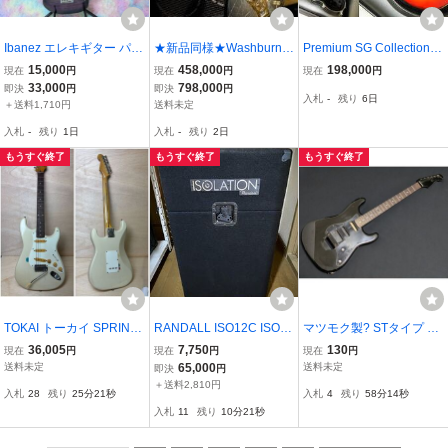
Ibanez エレキギター パー
★新品同様★Washburn P
Premium SG Collection-1
プル系カラー
aul Stanley PS2000 限定
1★YAMAHA SG1000NW
15,000
458,000
198,000
現在
円
現在
円
現在
円
モデル
レッドサンバースト 限定
33,000
798,000
即決
円
即決
円
入札
-
残り
6日
カーリーメイプルトップ
＋送料1,710円
送料未定
ハードケース付 美品・超
入札
-
残り
1日
入札
-
残り
2日
希少！★
もうすぐ終了
もうすぐ終了
もうすぐ終了
TOKAI トーカイ SPRING
RANDALL ISO12C ISOLA
マツモク製? STタイプ ス
Y SOUND ST60 エレキギ
TION CABINET ランドー
トラト SSH ロック式トレ
36,005
7,750
130
現在
円
現在
円
現在
円
ター ホワイト 1円
ル ギター ベース マイク
モロ対応 フロイドローズ
送料未定
65,000
送料未定
即決
円
レコーディング 防音 キャ
エレキギター ブラック 黒
＋送料2,810円
入札
28
残り
25分20秒
入札
4
残り
58分13秒
ビネット R&P 120W スピ
Matsumoku
入札
11
残り
10分20秒
ーカー Made in USA