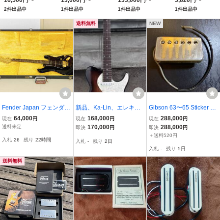
16,500円〜
13,000円〜
133,000円〜
3,820円〜
イブ Plumes
MOD
Jazzmaster LPB エレ
ーエフェクター
2件出品中
1件出品中
1件出品中
1件出品中
キギター
送料無料
NEW
Fender Japan フェンダー
新品、Ka-Lin、エレキギ
Gibson 63〜65 Sticker N
STR-70 E842973 ストラ
ター、弦奏工房オリジナ
umbered PAF gold ナンバ
64,000
168,000
288,000
現在
円
現在
円
現在
円
トキャスター Floyd Rose
ルブランド、参考価格¥3
ードPAF
送料未定
170,000
288,000
即決
円
即決
円
ハードケース付 #03128
80,000-
＋送料520円
入札
26
残り
22時間
入札
-
残り
2日
入札
-
残り
5日
送料無料