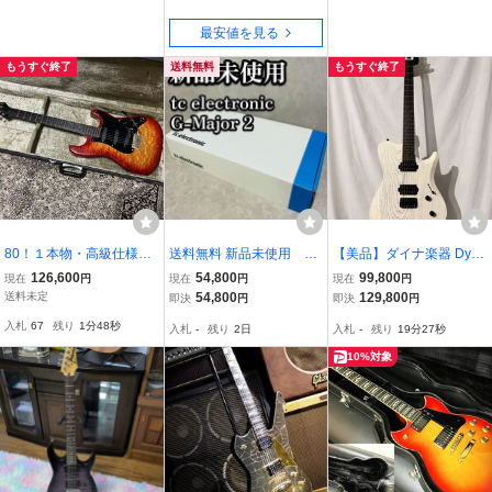
最安値を見る
もうすぐ終了
送料無料
もうすぐ終了
80！１本物・高級仕様・T
送料無料 新品未使用 美
【美品】ダイナ楽器 Dyna
okai Custom Edition・Val
品 tc electronic G-Major 2
MOTIVE Ⅱ 6弦 白 サンド
126,600
54,800
99,800
現在
円
現在
円
現在
円
ley Arts風・スティーブ・
ギターマルチエフェクタ
ブラスト アッシュ エボニ
送料未定
54,800
129,800
即決
円
即決
円
ルカサースタイル・EMG
ー 希少 付属品完備 元箱
ー指板 国産 ギグバッグ
入札
67
残り
1分47秒
入札
-
残り
2日
入札
-
残り
19分26秒
３発・アクティブ・高級
六角レンチ付
材質・HC付・激安
10%対象