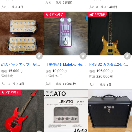
入札
-
残り
21時間
感 はんぱない
クストラッド JV
入札
-
残り
4日
入札
3
残り
24時間
もうすぐ終了
10%対象
幻のピックアップ、GIGM
【動作品】Malekko Heav
PRS S2 カスタム24バイ
AX ハムバッカー GOTOH
y Industry Phase アナロ
オリンアンバー 2015年製
15,000
10,000
195,000
現在
円
現在
円
現在
円
激レア
グフェイザー 本体のみ エ
中古品
送料未定
＋送料750円
220,000
即決
円
フェクター
入札
1
残り
4日
入札
-
残り
11分50秒
入札
-
残り
5日
もうすぐ終了
NEW