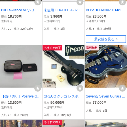
Bill Lawrence VRシリー
未使用 LEKATO JA-02 II
BOSS KATANA-50 MkII E
ズ ロック式トレモロ（G
ミニギターアンプ Mini G
X 美品 元箱・付属品完備
18,700
3,960
23,500
現在
円
現在
円
現在
円
OTOH製）90年代日本製
uiar Amplifier M02294OR
動作確認済 ギターアンプ
送料未定
＋送料900円
＋送料2,260円
ビルローレンス エレキギ
オレンジ
入札
20
残り
22分21秒
入札
-
残り
1日
入札
6
残り
2時間
ター
最安値を見る
もうすぐ終了
送料無料
【売り切り】Positive Gri
GRECO グレコ レスポー
Seventy Seven Guitars H
d Spark GO ギターアンプ
ルタイプ ブラック 日本製
AWK-STD/DEEP JT DWN
13,500
50,000
77,000
現在
円
現在
円
現在
円
本体 K
Fujigen フジゲン 星ペグ
フルアコ
送料未定
＋送料2,950円
入札
-
残り
3日
ハードケース付 ジャパン
入札
23
残り
2時間
入札
-
残り
18分
ヴィンテージ エレキギタ
ー【整備品】
もうすぐ終了