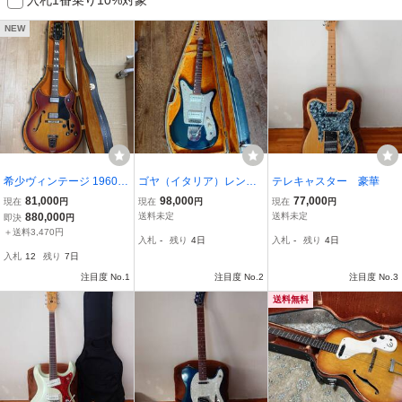
NEW
希少ヴィンテージ 1960年
ゴヤ（イタリア）レンジ
テレキャスター 豪華
代製 Gibson Barney Kess
マスター 65年代による
81,000
98,000
77,000
現在
円
現在
円
現在
円
el Regular シリアル5632
レア稀少品
880,000
送料未定
送料未定
即決
円
16 雰囲気抜群 フルアコ
＋送料3,470円
入札
-
残り
4日
入札
-
残り
4日
ギブソン 貴重JAZZ。 ハ
入札
12
残り
7日
ードケース付き
注目度 No.1
注目度 No.2
注目度 No.3
送料無料