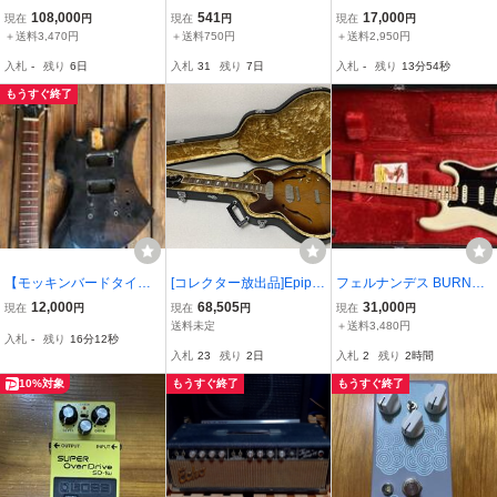
プ EG900 エレキギタ
e Silver Sky Midnight Ros
ンバースト エレキギター
108,000
541
17,000
現在
円
現在
円
現在
円
ー ジャパンビンテー
e John Mayer ジョンメイ
ストラトタイプ トレモロ
＋送料3,470円
＋送料750円
＋送料2,950円
ジ 1976年
ヤー prototype ステッ
アーム ソフトケース スト
入札
-
残り
6日
入札
31
残り
7日
入札
-
残り
13分53秒
カー
ラップ付 FG05113029
【整備品】
もうすぐ終了
【モッキンバードタイプ
[コレクター放出品]Epipo
フェルナンデス BURNY
ネック＋ボディ ペグ付き
ne・エピフォン・オール
カスタム ストラトタイプ
12,000
68,505
31,000
現在
円
現在
円
現在
円
ジャンク 部品取り レスト
ドギター・ハードケース
送料未定
＋送料3,480円
入札
-
残り
16分11秒
アベース メーカー不明 】
入り。Model:CASINO S
入札
23
残り
2日
入札
2
残り
2時間
・Number:75239。ジャ
ンク扱いで。
10%対象
もうすぐ終了
もうすぐ終了