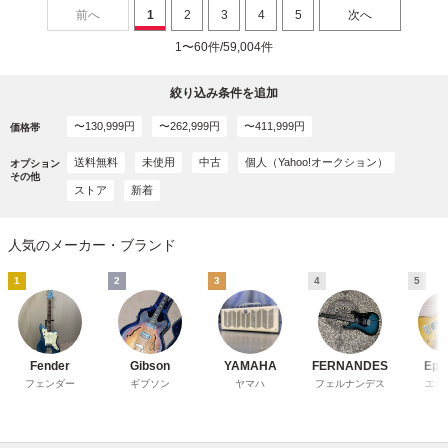
前へ
1
2
3
4
5
次へ
1〜60件/59,004件
絞り込み条件を追加
〜130,999円
〜262,999円
〜411,999円
価格帯
送料無料
未使用
中古
個人（Yahoo!オークション）
オプション
その他
ストア
新着
人気のメーカー・ブランド
1
2
3
4
5
Fender
Gibson
YAMAHA
FERNANDES
Epi
フェンダー
ギブソン
ヤマハ
フェルナンデス
エピ