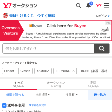
i
毎日引けるくじ 今すぐ挑戦
ログイン
メーカー・ブランドを指定する
Fender
Gibson
YAMAHA
FERNANDES
BOSS（楽器、器材）
すべて
オークション
定額
59,004件
24,862件
34,142件
相場を調べる
注目順
絞り込み
表示：
送料を表示
東京都を設定中
入札1番乗り10%対象