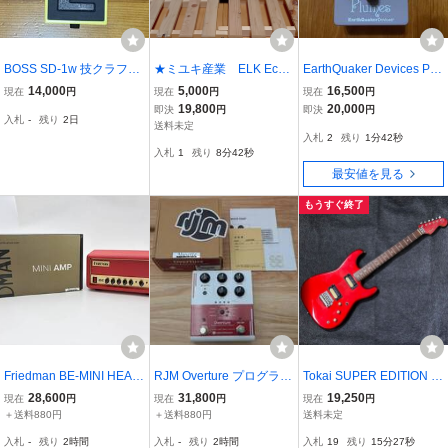
BOSS SD-1w 技クラフト
★ミユキ産業 ELK Echo
EarthQuaker Devices Plu
初期型 送料無料
Amp 45 真空管国産真空
mes 田渕ひさ子シグネチ
14,000
5,000
16,500
現在
円
現在
円
現在
円
管ビンテージアンプ ヘ
ャー限定カラー 動作確認
19,800
20,000
即決
円
即決
円
入札
-
残り
2日
ッド★ 希少品
済 eqd
送料未定
入札
2
残り
1分41秒
入札
1
残り
8分41秒
最安値を見る
もうすぐ終了
Friedman BE-MINI HEAD
RJM Overture プログラマ
Tokai SUPER EDITION 日
RED ミニアンプヘッド ギ
ブル オーバードライブ
本製 1980年代 EXTRA T
28,600
31,800
19,250
現在
円
現在
円
現在
円
ターアンプ
OKAIブリッジ 当時の定価
＋送料880円
＋送料880円
送料未定
7万シール有 トーカイ エ
入札
-
残り
2時間
入札
-
残り
2時間
入札
19
残り
15分26秒
レキギター