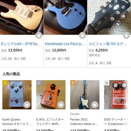
Eシリアル84～87年Squie
Handmade Les Paul juni
エピフォン製 SG モデル
r by Fender ESS & ESS製
or Type 超軽量
セットネック
13,500
12,000
6,250
現在
円
現在
円
現在
円
ヴィンテージハードケー
送料未定
入札
16
残り
5日
入札
24
残り
5日
ス付
入札
4
残り
3日
人気の製品
1
2
3
4
Fender
Earth Quaker
E.W.S. エフェクター
Fender 2021
DOD ディーオーデ
Devices ギターエフェ
フェイザー MXR
Collection Made in
ー Compressor 280
クター オーバードラ
PHASE90 (VIBE)
Japan Traditional 60s
コンプレッサー ギ