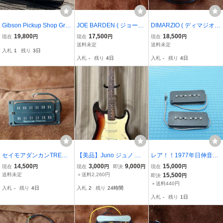
Gibson Pickup Shop Gre
JOE BARDEN ( ジョーバ
DIMARZIO ( ディマジオ )
enybucker Set ギブソン
ーデン ) / HB BRIDGE
/ DP184 WHITE THE CH
19,800
17,500
18,500
現在
円
現在
円
現在
円
ピックアップ
OPPER/ DP182 WHITE F
送料未定
送料未定
入札
1
残り
3日
AST TRACK 2 セット
入札
-
残り
4日
入札
-
残り
4日
セイモアダンカンTREMB
【美品】Juno ジュノ ス
レア！！1977年日伸音波
UCKER
トラトタイプ エレキギタ
製 P90 ピックアップ
14,500
3,000
9,000
15,000
現在
円
現在
円
即決
円
現在
円
ー ソフトケース付き
デートコード 17709
送料未定
＋送料2,260円
15,500
即決
円
＋送料440円
入札
-
残り
4日
入札
2
残り
24時間
入札
-
残り
1日