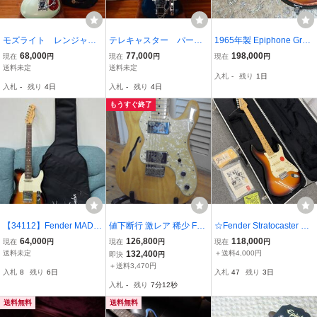
モズライト レンジャ
テレキャスター パーツ
1965年製 Epiphone Gran
ー ミントグリーン稀少
豪華 ボディー稀少年代
ada E444T エピフォン グ
68,000
77,000
198,000
現在
円
現在
円
現在
円
品
物
ラナダ ハードケース付き
送料未定
送料未定
入札
-
残り
1日
カラマズー ハカランダ ビ
入札
-
残り
4日
入札
-
残り
4日
ンテージ Gibson ES-120
T セミアコ
もうすぐ終了
【34112】Fender MADE
値下断行 激レア 稀少 Fen
☆Fender Stratocaster フ
IN JAPAN SERIAL NUNV
der 70s Vintera Telecaste
ェンダー ストラトキャス
64,000
126,800
118,000
現在
円
現在
円
現在
円
ER JD22002723 エレキ
r Thinline 2001-2002 美
ター エレキギター ケース
送料未定
132,400
＋送料4,000円
即決
円
ギター ソフトケース付き
品
付き 動作未確認 TK24822
＋送料3,470円
入札
8
残り
6日
入札
47
残り
3日
工具 ストラップ 2022年
4
入札
-
残り
7分11秒
製 日本製 中古品
送料無料
送料無料