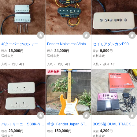
ギターパーツのシャーラ
Fender Noiseless Vintag
セイモアダンカンP90タ
ー ピックアップ セッ
e Telecaster Pickup Set
イプ
15,000
24,000
9,800
現在
円
現在
円
現在
円
ト 稀少
送料未定
送料未定
送料未定
入札
-
残り
4日
入札
-
残り
4日
入札
-
残り
4日
送料無料
バルトリーニ SB8K-N
希少! Fender Japan ST54
BOSS製 DUAL TRACK L
SB8C-N P90タイプ稀
-85RV フジゲン期 1993
OOPER RC-30 LOOP ST
23,000
150,000
4,200
現在
円
現在
円
現在
円
少 ビンテージ手作り
年 国産ビンテージ エ
ATION
送料未定
送料未定