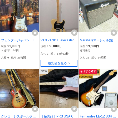
フェンダージャパン Eシ
VAN ZANDT Telecaster M
Marshall(マーシャル)製
リアル フジケン製
odel / TLV-R1 Butter Scot
ギターアンプ C5-01/Clas
51,000
150,000
19,500
現在
円
現在
円
現在
円
ch Blonde 【良品】/純正
s 5 Combo
＋送料2,170円
送料未定
入札
2
残り
14分51秒
セミハードケース付き
入札
6
残り
23時間
入札
22
残り
24時間
最安値を見る
NEW
もうすぐ終了
グレコ レスポールタイ
【極美品】PRS USA Cor
Fernandes LE-1Z SSH サ