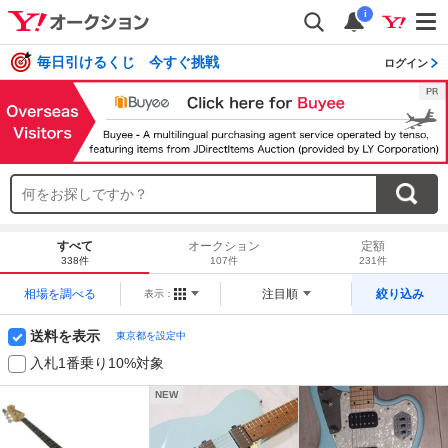
i
毎日引けるくじ 今すぐ挑戦
ログイン
すべて
オークション
定額
338件
107件
231件
相場を調べる
注目順
絞り込み
表示：
送料を表示
東京都を設定中
入札1番乗り10%対象
NEW