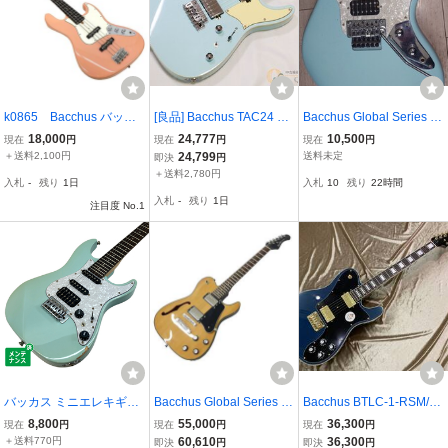
k0865 Bacchus バッカ
[良品] Bacchus TAC24 ST
Bacchus Global Series H
ス ユニバースシリーズ エ
D-RSM/M PTL-SOB 24フ
JG-24HH/FRT
18,000
24,777
10,500
現在
円
現在
円
現在
円
レキベース ピンク ソフト
レットのモダンTスタイル
＋送料2,100円
24,799
送料未定
即決
円
ケース
[SM775]【神戸店在庫】
＋送料2,780円
入札
-
残り
1日
入札
10
残り
22時間
入札
-
残り
1日
注目度 No.1
バッカス ミニエレキギタ
Bacchus Global Series B
Bacchus BTLC-1-RSM/R
ー GS-Mini BUCCHUS
ARON-JAZZ NA エレキギ
DLPB
8,800
55,000
36,300
現在
円
現在
円
現在
円
ター ミディアムスケール
＋送料770円
60,610
36,300
即決
円
即決
円