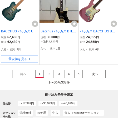
BACCHUS バッカス Univ
Bacchus バッカス BTLC-
バッカス BACCHUS BST-
erse Series TAC24AD-FM
1-RSM/R OWH オリンピ
2-RSM/R BGM エレキギ
62,480
30,000
24,655
現在
円
現在
円
現在
円
H RSM/M BLU-B エレキ
ックホワイト
ター
62,480
＋送料2,320円
24,655
即決
円
即決
円
ギター
入札
-
残り
1日
入札
-
残り
3日
入札
-
残り
6日
最安値を見る
前へ
1
2
3
4
5
次へ
1〜60件/338件
絞り込み条件を追加
〜17,999円
〜30,999円
〜43,999円
価格帯
送料無料
未使用
中古
個人（Yahoo!オークション）
オプション
その他