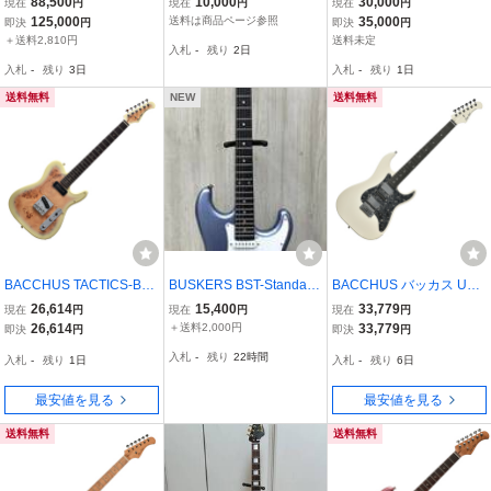
88,500
10,000
30,000
現在
円
現在
円
現在
円
付き 黒 青 金 バッカス ギ
R エレキギター / アンプ
DEL ギター レスポール L
125,000
送料は商品ページ参照
35,000
即決
円
即決
円
ター エレキギター レスポ
ギタースタンド付
P
＋送料2,810円
送料未定
入札
-
残り
2日
ール
入札
-
残り
3日
入札
-
残り
1日
送料無料
NEW
送料無料
BACCHUS TACTICS-BP/
BUSKERS BST-Standart
BACCHUS バッカス Univ
R BD-B エレキギター
エレキギター
erse Series GS-4DX RS
26,614
15,400
33,779
現在
円
現在
円
現在
円
M/P PWH-MH エレキギタ
26,614
＋送料2,000円
33,779
即決
円
即決
円
ー
入札
-
残り
22時間
入札
-
残り
1日
入札
-
残り
6日
最安値を見る
最安値を見る
送料無料
送料無料