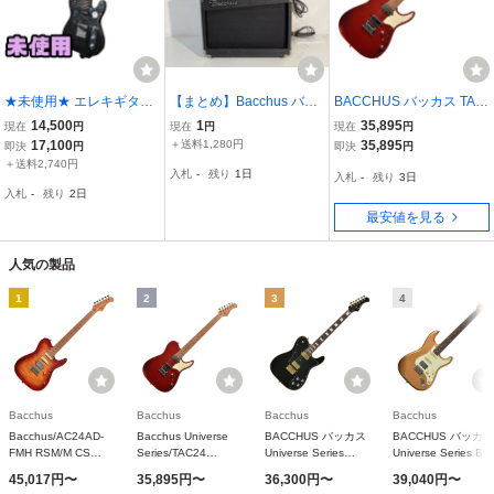
★未使用★ エレキギター
【まとめ】Bacchus バッ
BACCHUS バッカス TAC
ディバイザー Bacchus バ
カス BGA-10 (ギター用)
24 STD-RSM/M CAR エ
14,500
1
35,895
現在
円
現在
円
現在
円
ッカス BTE-2-RSM/R-BP
＆ BBA-10 (ベース用) ア
レキギター
17,100
＋送料1,280円
35,895
即決
円
即決
円
PG Gun-M 直接お渡し歓
ンプ 2台セット 電源確認
＋送料2,740円
入札
-
残り
1日
入札
-
残り
3日
迎 PBN209021相
済み
入札
-
残り
2日
最安値を見る
人気の製品
1
2
3
4
Bacchus
Bacchus
Bacchus
Bacchus
Bacchus/AC24AD-
Bacchus Universe
BACCHUS バッカス
BACCHUS バッカス
FMH RSM/M CS
Series/TAC24
Universe Series
Universe Series BS
(Cherry Sunburst)
STD/RSM (CAR/キャ
BTLC-1-RSM/R BLK
2 KI-RSM/R-CTM G
45,017円〜
35,895円〜
36,300円〜
39,040円〜
《アンドレディヌス
ンディアップルレッ
エレキギター
エレキギター 磯貝