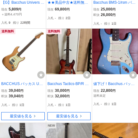
【G】Bacchus Univers S
★★美品中古★送料無料
Bacchus BMS-1/rsm バッ
eries WJB-500R ASH バ
★Bacchus(バッカス) / Gl
カス ムスタング〜サイク
5,809
69,800
25,000
現在
円
現在
円
現在
円
ッカス ユニバースシリー
obal Series TACTICS24-F
ロンタイプ
＋送料4,470円
26,000
即決
円
入札
-
残り
2日
ズ JBタイプ アッシュボデ
M/RSM★Zoom G1 Four
入札
9
残り
22時間
入札
-
残り
1日
ィ 3272879 D0808
★おまけ多数★★
送料無料
送料無料
BACCHUS バッカス Univ
Bacchus Tactics-BP/R RD
値下げ！Bacchus バッカ
erse Series BST-2 KI-RS
-B 未使用！ テレキャスタ
ス ユニバースシリーズ、
39,040
30,000
22,800
現在
円
現在
円
現在
円
M/R-CTM GD エレキギタ
ー
ストラトタイプ、フェン
39,040
32,000
送料未定
即決
円
即決
円
ー 磯貝一樹監修モデル
ダーヘッド、綺麗です♪
入札
-
残り
1日
入札
-
残り
1日
入札
-
残り
1日
最安値を見る
最安値を見る
NEW