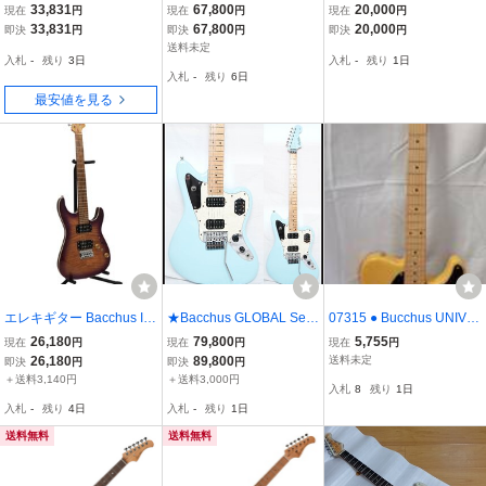
24 STD-RSM/M M-SFG
アコ Bacchus 小ぶりな
NIVERSE SERIES テレキ
33,831
67,800
20,000
現在
円
現在
円
現在
円
エレキギター
セミアコ Bacchus BA
ャスター Black
33,831
67,800
20,000
即決
円
即決
円
即決
円
RON-JAZZ 小ぶりなセ
送料未定
入札
-
残り
3日
入札
-
残り
1日
ミアコースティックギタ
入札
-
残り
6日
ー
最安値を見る
エレキギター Bacchus IM
★Bacchus GLOBAL Seri
07315 ● Bucchus UNIVE
P24 FMH-RSM/M バッカ
es IKEBE ORIGINAL HJG
RSE Series
26,180
79,800
5,755
現在
円
現在
円
現在
円
ス 中古品
-24HH/FRT SBL レアモデ
26,180
89,800
送料未定
即決
円
即決
円
ル★
＋送料3,140円
＋送料3,000円
入札
8
残り
1日
入札
-
残り
4日
入札
-
残り
1日
送料無料
送料無料