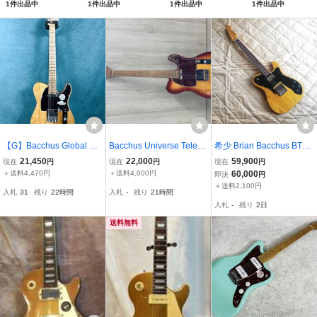
1件出品中
1件出品中
1件出品中
1件出品中
シグネイチャー》
ド) 24フレット仕様/
樹監修モデル
《エレキギター》
ローステッドメイプル
【G】Bacchus Global Se
Bacchus Universe Teleca
希少 Brian Bacchus BTE
ries BTE-ASH25 WRS/M
ster エレキギター 店舗受
520 Telecaster Custom 重
21,450
22,000
59,900
現在
円
現在
円
現在
円
NA バッカス グローバル
取可
量4.5kg超 ブライアン バ
＋送料4,470円
＋送料4,000円
60,000
即決
円
シリーズ TLタイプ 25イ
ッカス テレキャスター カ
＋送料2,100円
入札
31
残り
22時間
入札
-
残り
21時間
ンチスケール 3215548 D
スタム
入札
-
残り
2日
0808
送料無料