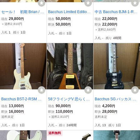
セール！ 初期 Brian / D
Bacchus Limited Edition
中古 Bacchus BJM-1-RS
eviser / Bacchus ブライア
BLP-STD 1956 レスポー
M/M (u86906) バッカス
29,800
50,000
22,000
現在
円
現在
円
現在
円
ン トラ目 Live Road 空洞
ルスタンダード ゴールド
＋送料2,810円
50,000
22,000
即決
円
即決
円
無し Model レスポール J
トップ P-90 バッカス Les
＋送料2,640円
入札
1
残り
1日
入札
-
残り
1日
V レモンドロップ
Paul Standard エレキギ
入札
-
残り
4時間
ター レスポール
Bacchus BST-2-RSM ス
58フライングV 恐らくBa
Bacchus SG バッカス エ
トラト ストラトキャスタ
cchus 58fv
レキギター 黒 BSG-450
13,000
90,000
4,200
現在
円
現在
円
現在
円
ー Stratocaster エレキギ
16,000
110,000
28,000
即決
円
即決
円
即決
円
ター バッカス
送料未定
＋送料2,810円
送料未定
入札
-
残り
1日
入札
-
残り
24時間
入札
13
残り
1日
送料無料