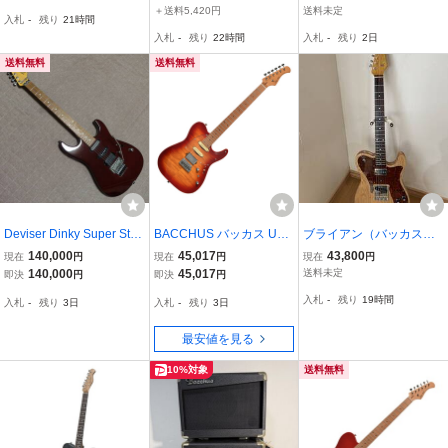
バッカス 良好 W1149274
＋送料5,420円
送料未定
入札
-
残り
21時間
4
入札
-
残り
22時間
入札
-
残り
2日
送料無料
送料無料
Deviser Dinky Super Strat
BACCHUS バッカス Univ
ブライアン（バッカス）B
Type momose製 国産ハイ
erse Series TAC24AD-FM
TE-520
140,000
45,017
43,800
現在
円
現在
円
現在
円
エンド ストラト フロイド
H RSM/M CS エレキギタ
140,000
45,017
送料未定
即決
円
即決
円
ローズ ステンレスフレッ
ー
入札
-
残り
19時間
入札
-
残り
3日
入札
-
残り
3日
ト ギター
最安値を見る
10%対象
送料無料