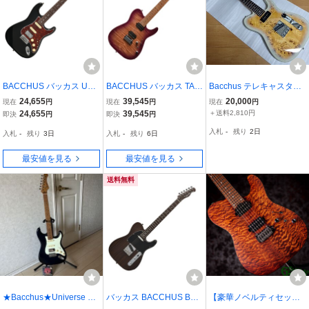
BACCHUS バッカス Univ
BACCHUS バッカス TAC
Bacchus テレキャスター
erse Series BST-2-RSM/
24 FMH-RSM/M N-MGT-B
タイプ エレキギター
24,655
39,545
20,000
現在
円
現在
円
現在
円
R-TTPG BLK エレキギタ
エレキギター
24,655
39,545
＋送料2,810円
即決
円
即決
円
ー
入札
-
残り
2日
入札
-
残り
3日
入札
-
残り
6日
最安値を見る
最安値を見る
送料無料
★Bacchus★Universe Se
バッカス BACCHUS BTE
【豪華ノベルティセット