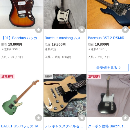
【01】Bacchus バッカス
Bacchus mustang ムスタ
Bacchus BST-2-RSM/R-B
ジャズマスター ギター 中
ング BMS-1R BLK
PPG メタリックブルー系
19,800
19,800
19,800
現在
円
現在
円
現在
円
古 現状品 ■ 260716A208
SSH ブラックパールPG
＋送料2,950円
送料未定
＋送料4,140円
1
ほぼ未使用 ソフトケース
入札
-
残り
1日
入札
-
残り
18時間
入札
-
残り
1日
付
最安値を見る
送料無料
NEW
送料無料
BACCHUS バッカス TAC
テレキャススタイルセミ
クーポン価格 Bacchus U