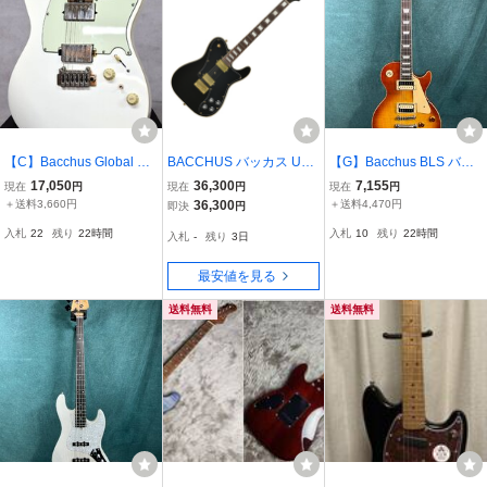
【C】Bacchus Global Se
BACCHUS バッカス Univ
【G】Bacchus BLS バッ
ries テレキャスタータイ
erse Series BTLC-1-RS
カス レスポールタイプ エ
17,050
36,300
7,155
現在
円
現在
円
現在
円
プ エレキギター バッカス
M/R BLK エレキギター
レクトリックギター 3343
＋送料3,660円
36,300
＋送料4,470円
即決
円
2608568
734 D0808
入札
22
残り
22時間
入札
10
残り
22時間
入札
-
残り
3日
最安値を見る
送料無料
送料無料