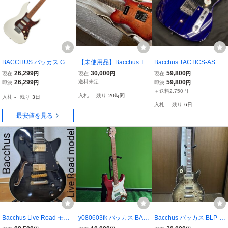
BACCHUS バッカス GS-
【未使用品】Bacchus TA
Bacchus TACTICS-ASH/
4DX RSM/M WH エレキ
CTICS/R-BP RD-Burst /
RSM/STB (バッカス TLシ
26,299
30,000
59,800
現在
円
現在
円
現在
円
ギター
バッカス テレキャスター
ェイプ) 【B級特価品】
26,299
送料未定
59,800
即決
円
即決
円
【新潟店】
＋送料2,750円
入札
-
残り
20時間
入札
-
残り
3日
入札
-
残り
6日
最安値を見る
Bacchus Live Road モデ
y080603fk バッカス BAC
Bacchus バッカス BLP-B
ル セミアコ ギターケース
CHUS BST-2-RSM/M CA
P/R BK-B LIVE ROAD MO