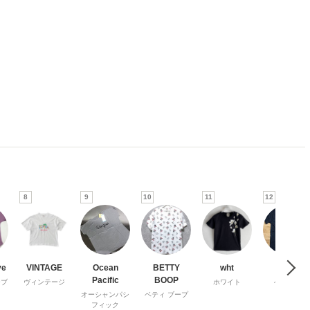
8
9
10
11
12
ve
VINTAGE
Ocean
BETTY
wht
Hanes
Pacific
BOOP
ーブ
ヴィンテージ
ホワイト
ヘインズ
オーシャンパシ
ベティ ブープ
フィック