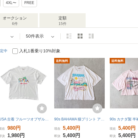
4XL〜
FREE
オークション
定額
6件
15件
50件表示
入札1番乗り10%対象
定中
送料無料
送料無料
USA 古着 フルーツオブザルーム 90S フロリダ オーランド Tシャツ プリント レディースL ホワイト シングルステッチ BA2867
90s BAHAMA 猫プリント アニマルTシャツ シングルステッチ USA古着 ヴィンテージ 80s シングルステッチ DoubleBell アメリカ古着 ネコ 半袖
980円
5,400円
5,400円
現在
現在
現在
1,980円
5,400円
5,400円
即決
即決
即決