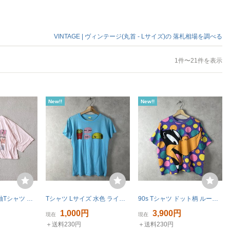
VINTAGE | ヴィンテージ(丸首 - Lサイズ)の
落札相場を調べる
1件〜21件を表示
New!!
New!!
90s カナダ製 半袖Tシャツ クロップドトップス オリンピック ヴィンテージ アメリカ古着 Ladyfootlocker シングルステッチ カナダ製 レトロ
Tシャツ Lサイズ 水色 ライトブルー キャラクター プリント ポテト タコス USA古着 アメリカ古着 vintage ヴィンテージ 青 ブルー
90s Tシャツ ドット柄 ルーニーテューンズ 半袖Tシャツ ショート丈 カラフル ダフィーダック USA古着 アメリカ古着 vintage ヴィンテージ
1,000円
3,900円
現在
現在
＋送料230円
＋送料230円