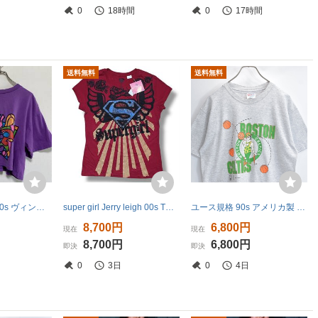
0
18時間
0
17時間
送料無料
送料無料
アメリカ古着 90s ヴィンテージ アートデザイン 半袖 Tシャツ 短丈 シングルステッチ レディース 【Q409】
super girl Jerry leigh 00s Tシャツ デッドストック品 値引可 スーパーガール ウイングマーク ワーナーブラザース アメコミ アニメt ピチt
ユース規格 90s アメリカ製 Hanes ヘインズ 半袖 Tシャツ NBA ボストン セルティックス ライトグレー USED ヴ
8,700円
6,800円
現在
現在
8,700円
6,800円
即決
即決
0
3日
0
4日