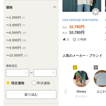
価格
〜1,999円
(5)
USA VINTAGE NORTHERN REFLECTIONS CAT PRINT DESIGN T SHIRT/アメリカ古着にゃんこプリントデザインTシャツ
〜3,999円
(7)
10,780円
現在
10,780円
〜6,999円
即決
(14)
0
17時間
〜8,999円
(18)
〜9,999円
(20)
〜10,999円
人気のメーカー・ブランド
(21)
価格指定
1
2
〜
円
円
現在価格
即決価格
Disney
ユニク
ディズニー