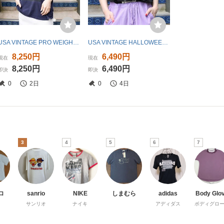
USA VINTAGE PRO WEIGHT LION PRINT DESIGN T SHIRT/アメリカ古着ライオンプリントデザインTシャツ
USA VINTAGE HALLOWEEN DESIGN T SHIRT/アメリカ古着ハロウィーンデザインTシャツ
8,250円
6,490円
現在
現在
8,250円
6,490円
即決
即決
0
2日
0
4日
3
4
5
6
7
ロ
sanrio
NIKE
しまむら
adidas
Body Glo
サンリオ
ナイキ
アディダス
ボディグロ