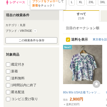
ブランドをフォロー
して
レディース
〜2XS
XS
S
M
L
XL
2XL
3XL
新着
をチェック！
すべて
現在の検索条件
21件
カテゴリ：丸首
注目のオークション順
ブランド：VINTAGE
送料を表示
東京都を設
この検索条件を保存
New!!
対象商品
鑑定付き
新着
送料無料
1時間以内に終了
匿名配送
80s 90s USA古着 Tシャツ ショート丈 白 ホワイト シングルステッチ 半袖Tシャツ アメリカ古着 vintage ヴィンテージ デザインTシャツ
コンビニ受け取り
2,900円
現在
＋送料230円