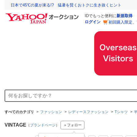
日本で45℃の夏が来る!? 猛暑を賢くおトクに生き抜くヒント
IDでもっと便利に
新規取得
ログイン
初回購入限定、
すべてのカテゴリ
ファッション
レディースファッション
Tシャツ
VINTAGE
（
ブランドページ
）
＋フォロー