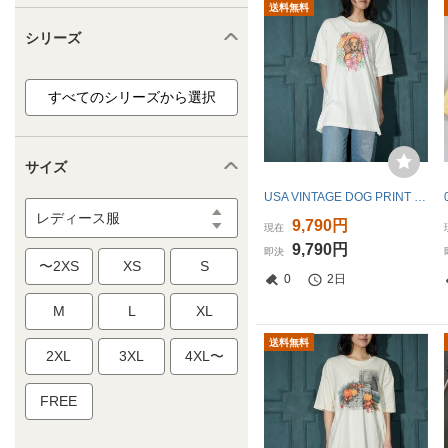
送料無料
シリーズ
サイズ
USA VINTAGE DOG PRINT DESIGN T SHIRT/アメリカ古着わんこプリントデザインTシャツ
レディース服
9,790円
現在
9,790円
即決
〜2XS
XS
S
0
2日
M
L
XL
送料無料
2XL
3XL
4XL〜
FREE