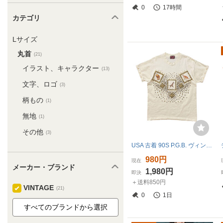
0
17時間
カテゴリ
Lサイズ
丸首
(21)
イラスト、キャラクター
(13)
文字、ロゴ
(3)
柄もの
(1)
無地
(1)
その他
(3)
USA 古着 90S P.G.B. ヴィンテージ アニマル 刺繍 キリン ライオン トラ レオパード 動物 プリント クルーネック Tシャツ BA2697
980円
現在
メーカー・ブランド
1,980円
即決
＋送料850円
VINTAGE
(21)
0
1日