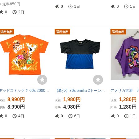
＋送料850円
0
1日
0
1日
0
2日
送料無料
送料無料
送料無料
デッドストック？ 00s 2000年 Y2K ビンテージ SCOOBY DOO スクービードゥー tシャツ キャラクター オレンジ XL 古着 CARTOON NETWORK 90s
【希少】80s emilia 2トーン無地Tシャツ L ボックス丈 USA製 黒青 ビンテージ アメリカ製 ヴィンテージ ビンテージ 古着 短丈 Tee T-Shirts
8,990円
1,980円
1,280円
現在
現在
現在
8,990円
4,980円
1,280円
即決
即決
即決
0
4日
0
6日
0
1日