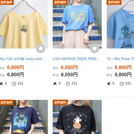
送料無料
送料無料
送料無料
00s Y2K USA製 crazy shirt クレイジーシャツ シャーカ キャラクター デザイン プリント 半袖 Tシャツ パ
USA VINTAGE DEER PRINT DESIGN T SHIRT/アメリカ古着シカプリントデザインTシャツ
6,800円
6,050円
6,800円
現在
現在
現在
6,800円
6,050円
6,800円
即決
即決
即決
0
4日
0
2日
0
5日
送料無料
送料無料