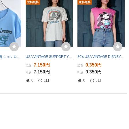
送料無料
送料無料
70～80s Rose ?瑰 シェンロン 神龍 デザイン プリント リンガーTシャツ チャイニーズ ヴィンテージ 半袖 上海 ドラ
USA VINTAGE SUPPORT YOUR LOCAL STREET CATS ANIMAL PRINT DESIGN T SHIRT/アメリカ古着アニマルプリントデザインTシャツ
80's USA VINTAGE DISNEY CHARACER PRINT DESIGN NO SLEEVE MADE IN USA/80年代アメリカ古着キャラクタープリントデザインノースリーブ
7,150円
9,350円
現在
現在
7,150円
9,350円
即決
即決
0
1日
0
5日