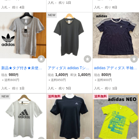
入札
-
残り
1日
【新品未使用】
CA007 レディース
入札
-
残り
4日
入札
-
残り
6日
NEW
新品★タグ付き★未使用
アディダス adidas Tシャ
adidas アディダス 半袖T
adidas/アディダス レディ
ツ L 黒 ブラック 無地 ラ
シャツ ネイビー 3ストラ
980
1,400
1,400
800
現在
円
現在
円
即決
円
現在
円
ース 半袖 Tシャツ シルバ
ウンドネック 半袖 /NP ■
イプ 半袖 Tシャツ L ロゴ
＋送料600円
＋送料950円
＋送料900円
ー ロゴプリント
GY08 レディース
刺繍 THF-511
入札
-
残り
1日
入札
-
残り
5日
入札
-
残り
1日
NEW
送料無料
送料無料