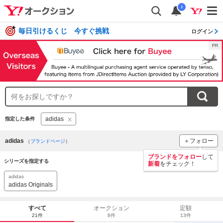
i
毎日引けるくじ 今すぐ挑戦
ログイン
adidas
指定した条件
adidas
＋フォロー
（
ブランドページ
）
ブランドをフォロー
して
シリーズを指定する
新着
をチェック！
adidas
adidas Originals
すべて
オークション
定額
21件
8件
13件