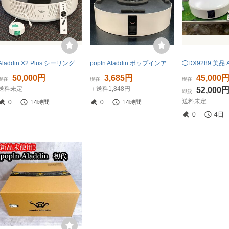
Aladdin X2 Plus シーリングプロジェクター PA2P22U02DJ popIn プロジェクター ポップインアラジン ポップインアラジン2 2023年製
popIn Aladdin ポップインアラジン PA18U02VN スピーカー内蔵プロジェクター シーリングライト 2019年製●ジャンク品
50,000円
3,685円
45,000
現在
現在
現在
送料未定
＋送料1,848円
52,000
即決
送料未定
0
14時間
0
14時間
0
4日