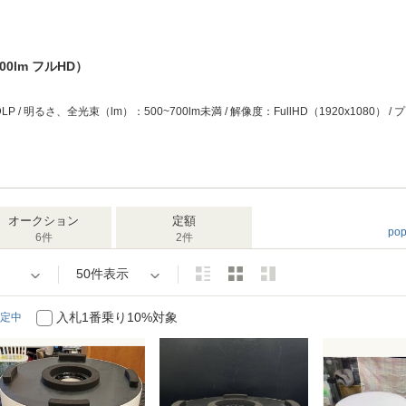
 500lm フルHD）
オークション
定額
po
6件
2件
50件表示
入札1番乗り10%対象
定中