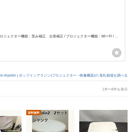
プロジェクター特徴：天吊り / 投影方式：DLP / 明るさ、全光束（lm）：500~700lm未満 / 解像度：FullHD（1920x1080） / プロジェクター機能：歪み補正、台形補正 / プロジェクター機能：WiーFi / プロジェクター機能：Bluetooth / プロジェクター機能：スピーカー搭載 / 重量（kg）：2.5~5kg未満
pIn Aladdin | ポップインアラジン(プロジェクター - 映像機器)の
落札相場を調べる
1件〜8件を表示
送料無料