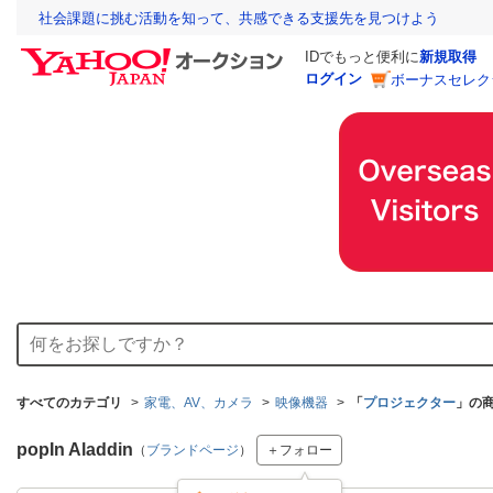
社会課題に挑む活動を知って、共感できる支援先を見つけよう
IDでもっと便利に
新規取得
ログイン
ボーナスセレク
すべてのカテゴリ
家電、AV、カメラ
映像機器
「
プロジェクター
」の
popIn Aladdin
（
ブランドページ
）
＋フォロー