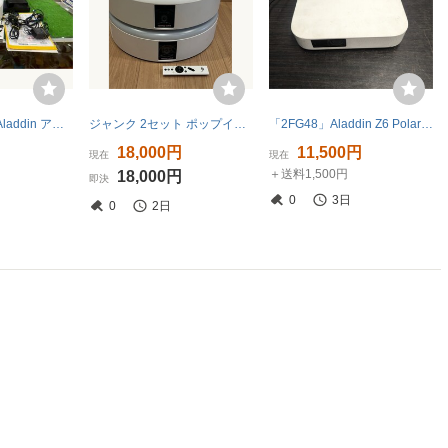
◯DX9289 美品 Aladdin アラジン プロジェクター付シーリングライト ワイヤレステレビチューナー付 PA2P22U01DJ◯
ジャンク 2セット ポップインアラジン2 popIn Aladdin2 部品取り 修理
「2FG48」Aladdin Z6 Polar Meets popin プロジェクター リモコン無し 本体のみ 2019年製(260619)
円
18,000円
11,500円
現在
現在
＋送料1,500円
円
18,000円
即決
0
3日
0
2日