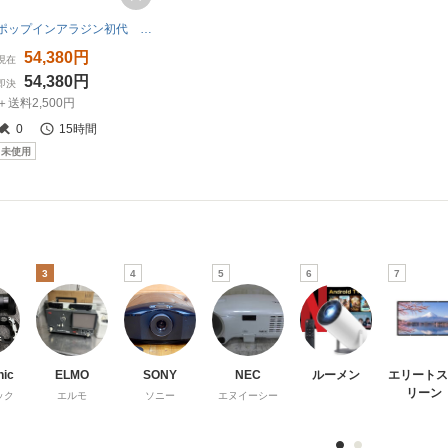
ポップインアラジン初代 ホワイトプロジェクター 本体
54,380円
現在
54,380円
即決
＋送料2,500円
0
15時間
未使用
3
4
5
6
7
nic
ELMO
SONY
NEC
ルーメン
エリートス
リーン
ック
エルモ
ソニー
エヌイーシー