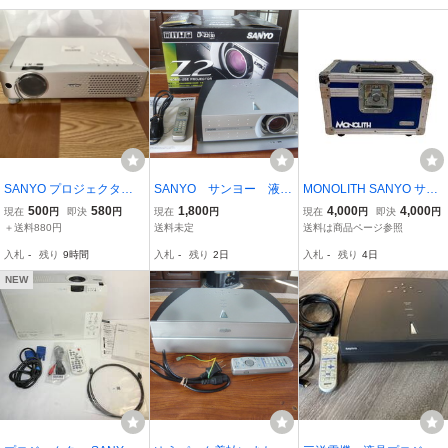
SANYO プロジェクター L
SANYO サンヨー 液晶
MONOLITH SANYO サン
P-XU73 動作品 本体＋電
プロジェクター LP-Z2
ヨー LNS-T02(4.6-6.0) プ
500
580
1,800
4,000
4,000
現在
円
即決
円
現在
円
現在
円
即決
円
源ケーブル付
ジャンク扱い
ロジェクター用ズームレ
＋送料880円
送料未定
送料は商品ページ参照
ンズ 専用ハードケース付
入札
-
残り
9時間
入札
-
残り
2日
入札
-
残り
4日
①
NEW