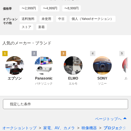
〜2,999円
〜4,999円
〜8,999円
価格帯
送料無料
未使用
中古
個人（Yahoo!オークション）
オプション
その他
ストア
新着
人気のメーカー・ブランド
1
2
3
4
5
エプソン
Panasonic
ELMO
SONY
ル
パナソニック
エルモ
ソニー
指定した条件
ページトップへ
オークショントップ
家電、AV、カメラ
映像機器
プロジェクター