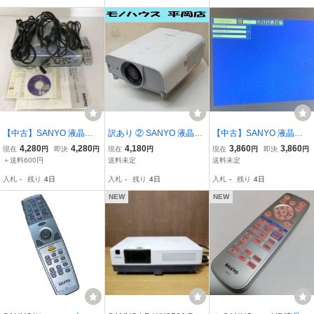
JUNK
【中古】SANYO 液晶プ
訳あり ② SANYO 液晶プ
【中古】SANYO 液晶プ
ロジェクター LP-XU35 管
ロジェクター LP-XT35L
ロジェクター LP-XU75 管
4,280
4,280
4,180
3,860
3,860
現在
円
即決
円
現在
円
現在
円
即決
円
理番号cb23
本体のみ ホワイト 天吊り
理番号cb05
＋送料600円
送料未定
送料未定
金具付き 投映・音出し確
入札
-
残り
4日
入札
-
残り
4日
入札
-
残り
4日
認済み サンヨー 札幌市
NEW
NEW