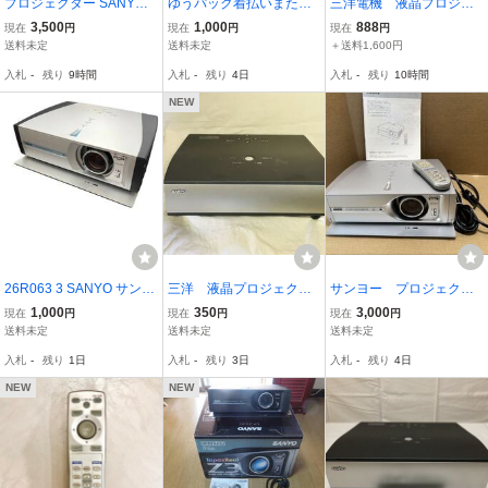
プロジェクター SANYO L
ゆうパック着払いまたは
三洋電機 液晶プロジェ
P-XU300 収納バック付き
仙台市泉区内での手渡し
クター LP-Z3 サンヨ
3,500
1,000
888
現在
円
現在
円
現在
円
も可能 SANYO サンヨ
ー SANYO 800lm プロ
送料未定
送料未定
＋送料1,600円
ー 液晶プロジェクタ
ジェクター
入札
-
残り
9時間
入札
-
残り
4日
入札
-
残り
10時間
ー LP-Z2 ジャンク扱
い
NEW
26R063 3 SANYO サンヨ
三洋 液晶プロジェクタ
サンヨー プロジェクタ
ー 液晶プロジェクター L
ー LP-Z1 起動確認の
ー LP-23 美品
1,000
350
3,000
現在
円
現在
円
現在
円
P-Z2 映像器 ジャンク品
み 本体のみ
送料未定
送料未定
送料未定
入札
-
残り
1日
入札
-
残り
3日
入札
-
残り
4日
NEW
NEW