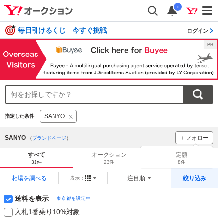
i
毎日引けるくじ 今すぐ挑戦
ログイン
SANYO
指定した条件
SANYO
＋フォロー
（
ブランドページ
）
ブランドをフォロー
して
すべて
オークション
定額
新着
をチェック！
31件
23件
8件
相場を調べる
注目順
絞り込み
表示：
送料を表示
東京都を設定中
入札1番乗り10%対象