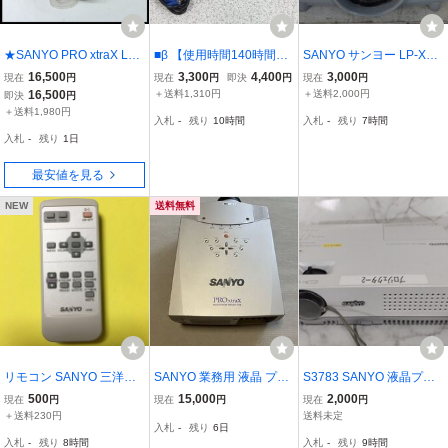
★SANYO PRO xtraX LP-
■β 【使用時間140時間】
SANYO サンヨー LP-XT3
XT25・液晶プロジェクタ
SANYO PRO xtraX LPXU
5 液晶プロジェクター 50
16,500
3,300
4,400
3,000
現在
円
現在
円
即決
円
現在
円
ー・高輝度 4500lm［ラン
88 プロジェクター 3000
00lm
16,500
＋送料1,310円
＋送料2,000円
即決
円
プ時間：271H］★
ルーメン 映像少し難あり
＋送料1,980円
入札
-
残り
10時間
入札
-
残り
7時間
入札
-
残り
1日
最安値を見る
NEW
送料無料
リモコン SANYO 三洋電
SANYO 業務用 液晶 プロ
S3783 SANYO 液晶プロ
機 プロジェクターリモコ
ジェクター LP-XP55 現状
ジェクター/LP-XW60/200
500
15,000
2,000
現在
円
現在
円
現在
円
ン 「CXSB」
品 三洋電機 定価998000
0ルーメン/サンヨー 通電○
＋送料230円
送料未定
入札
-
残り
6日
動作詳細本文参照 現状品
入札
-
残り
8時間
入札
-
残り
9時間