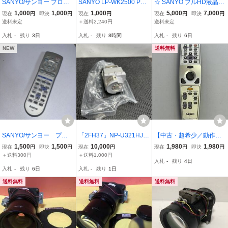
SANYO/サンヨー プロジ
SANYO LP-WK2500 PRO
☆ SANYO フルHD液晶プ
ェクター用リモコン CX
JECTOR サンヨー 液晶プ
ロジェクター LP-Z2000
1,000
1,000
1,000
5,000
7,000
現在
円
即決
円
現在
円
現在
円
即決
円
PC
ロジェクター
用リモコン CXWY ☆ 236
送料未定
＋送料2,240円
送料未定
29
入札
-
残り
3日
入札
-
残り
8時間
入札
-
残り
6日
NEW
送料無料
SANYO/サンヨー プロ
「2FH37」NP-U321HJD
【中古・超希少／動作確
ジェクター リモコン
専用のACランプ 交換用
認済】★ＳＡＮＹＯ：プ
1,500
1,500
10,000
1,980
1,980
現在
円
即決
円
現在
円
現在
円
即決
円
CXSF
ランプ：NP34LP 保管未
ロジェクター用リモコン
＋送料300円
＋送料1,000円
入札
-
残り
4日
使用品 箱無（250715）
（ＣＸＬＺ）★
入札
-
残り
6日
入札
-
残り
1日
送料無料
送料無料
送料無料