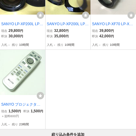
SANYO LP-XP200L LP-X
SANYO LP-XP200L LP-X
SANYO LP-XF70 LP-XF7
P100L LP-XP57 LP-XP56
P100L LP-XP57 LP-XP56
1 LP-HF15000L LP-HF10
29,800
32,800
39,800
現在
円
現在
円
現在
円
など用短焦点ズームレン
など用短焦点ズームレン
000L LP-HD2000 LP-XF1
30,000
35,000
42,000
即決
円
即決
円
即決
円
ズ LNS-W31A (1.3～1.
ズ LNS-W31A (1.3～1.
000 LP-WF20 など用中焦
入札
-
残り
10時間
入札
-
残り
10時間
入札
-
残り
10時間
8:1)
8:1)
点ズームレンズ LNS-M02
SANYO プロジェクター
用リモコン・CXKT・即
1,500
1,500
現在
円
即決
円
決！
＋送料600円
入札
-
残り
23時間
絞り込み条件を追加