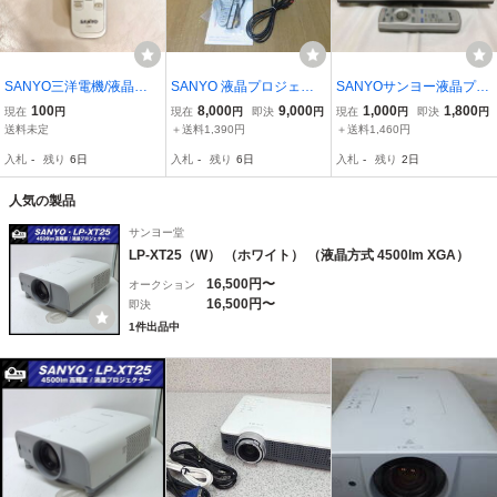
SANYO三洋電機/液晶プ
SANYO 液晶プロジェク
SANYOサンヨー液晶プロ
ロジェクター/LP-Z1用リ
ター LP-Z3（USED）
ジェクター LP-Z1通電未
100
8,000
9,000
1,000
1,800
現在
円
現在
円
即決
円
現在
円
即決
円
モコン/CXKT
確認
送料未定
＋送料1,390円
＋送料1,460円
入札
-
残り
6日
入札
-
残り
6日
入札
-
残り
2日
人気の製品
サンヨー堂
LP-XT25（W） （ホワイト） （液晶方式 4500lm XGA）
16,500円〜
オークション
16,500円〜
即決
1件出品中