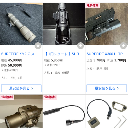
送料無料
SUREFIRE KM2-C スカ
【 1円スタート 】SUREF
SUREFIRE X300 ULTRA
ウトライト ウェポンラ
IRE シュアファイア G2X
タイプ ウェポンライ
45,000
5,850
3,780
3,780
現在
円
現在
円
現在
円
即決
円
イト DE
NEXTORCH V51 ライト
ト タクティカルライ
50,000
＋送料520円
即決
円
入札
-
残り
1日
ホルダー セット 実物
ト ライラクスホルスタ
＋送料230円
入札
5
残り
4時間
ー対応
入札
-
残り
1日
最安値を見る
最安値を見る
送料無料
送料無料