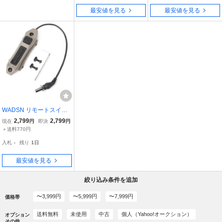
60 a15 a16 ☆
最安値を見る
最安値を見る
WADSN リモートスイッ
チ Surefire対応プラグ 20
2,799
2,799
現在
円
即決
円
mmレール/M-Lok対応 デ
＋送料770円
ュアルスイッチ WD0705
入札
-
残り
1日
5 [ デザートアース ]
最安値を見る
絞り込み条件を追加
〜3,999円
〜5,999円
〜7,999円
価格帯
送料無料
未使用
中古
個人（Yahoo!オークション）
オプション
その他