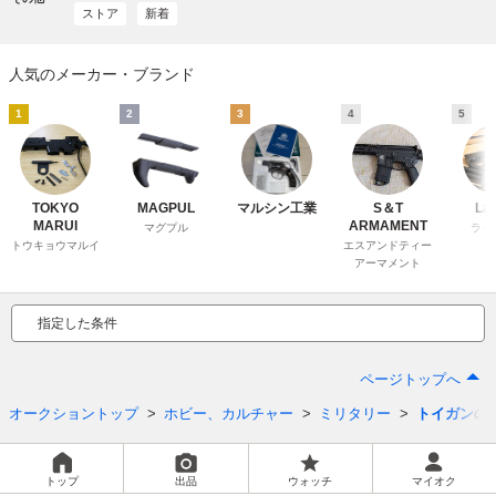
ストア
新着
人気のメーカー・ブランド
1
2
3
4
5
TOKYO
MAGPUL
マルシン工業
S＆T
La
MARUI
ARMAMENT
マグプル
ライ
トウキョウマルイ
エスアンドティー
アーマメント
指定した条件
ページトップへ
オークショントップ
ホビー、カルチャー
ミリタリー
トイガン
の
トップ
出品
ウォッチ
マイオク