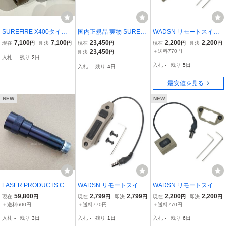
SUREFIRE X400タイプ
国内正規品 実物 SUREFI
WADSN リモートスイッ
タクティカルライト レプ
RE Remote Switch Asse
チ ModButton Lite 角度付
7,100
7,100
23,450
2,200
2,200
現在
円
即決
円
現在
円
現在
円
即決
円
リカ
mbly リモートスイッチ U
きプラグ Surefire対応規
23,450
＋送料770円
即決
円
入札
-
残り
2日
E07
格 WD07063 [ デザートア
入札
-
残り
5日
入札
-
残り
4日
ース ]
最安値を見る
NEW
NEW
LASER PRODUCTS CLA
WADSN リモートスイッ
WADSN リモートスイッ
SSIC WEAPONLIGHT SU
チ Surefire対応プラグ 20
チ ModButton Lite 角度付
59,800
2,799
2,799
2,200
2,200
現在
円
現在
円
即決
円
現在
円
即決
円
REFIRE M660 検索 lapd
mmレール/M-Lok対応 デ
きプラグ Surefire対応規
＋送料600円
＋送料770円
＋送料770円
swat devgru delta 初期ア
ュアルスイッチ WD0705
格 WD07063 [ デザートア
入札
-
残り
3日
入札
-
残り
1日
入札
-
残り
6日
フ シュアファイア 6p m6
5 [ デザートアース ]
ース ]