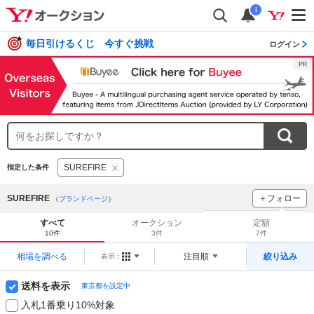
i
毎日引けるくじ 今すぐ挑戦
ログイン
SUREFIRE
指定した条件
SUREFIRE
＋フォロー
（
ブランドページ
）
ブランドをフォロー
して
すべて
オークション
定額
新着
をチェック！
10件
3件
7件
相場を調べる
注目順
絞り込み
表示：
送料を表示
東京都を設定中
入札1番乗り10%対象