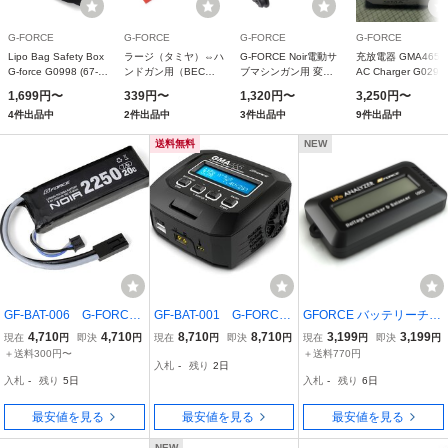
G-FORCE
G-FORCE
G-FORCE
G-FORCE
Lipo Bag Safety Box
ラージ（タミヤ）⇔ハ
G-FORCE Noir電動サ
充放電器 GMA465
G-force G0998 (67-
ンドガン用（BEC）
ブマシンガン用 変換
AC Charger G0293
6611-11)
変換コネクタ GA060
コネクタ G0282
1,699円〜
339円〜
1,320円〜
3,250円〜
4件出品中
2件出品中
3件出品中
9件出品中
送料無料
NEW
GF-BAT-006 G-FORCE
GF-BAT-001 G-FORCE
GFORCE バッテリーチェ
Noir LiPo 7.4V 2250mAh
GMA465 AC CHARGER
ッカー Lipo ANALYZER
4,710
4,710
8,710
8,710
3,199
3,199
現在
円
即決
円
現在
円
即決
円
現在
円
即決
円
ミニS互換サイズ
電圧チェッカー&バランサ
＋送料300円〜
＋送料770円
入札
-
残り
2日
ー G0023 ジーフォース
入札
-
残り
5日
入札
-
残り
6日
最安値を見る
最安値を見る
最安値を見る
NEW