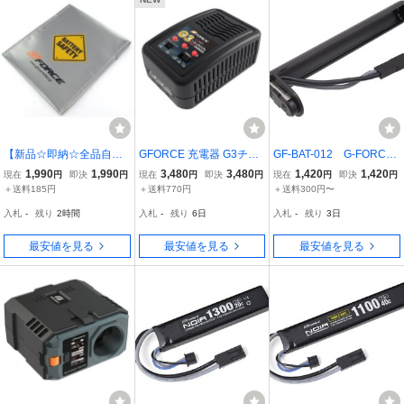
【新品☆即納☆全品自店
GFORCE 充電器 G3チャ
GF-BAT-012 G-FORCE
在庫】G-FORCE Lipo BA
ージャー LiPo/LiFe 両対
Noir電動サブマシンガン
1,990
1,990
3,480
3,480
1,420
1,420
現在
円
即決
円
現在
円
即決
円
現在
円
即決
円
G リポバッグ 【品番：G0
応 G0018 ジーフォース G
用 変換コネクタ
＋送料185円
＋送料770円
＋送料300円〜
024】4580416430241*
-FORCE Gフォース
入札
-
残り
2時間
入札
-
残り
6日
入札
-
残り
3日
最安値を見る
最安値を見る
最安値を見る