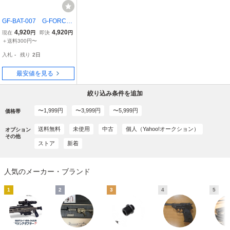
GF-BAT-007 G-FORCE
Noir LiPo 11.1V 1300mA
4,920
4,920
現在
円
即決
円
h ミニS互換サイズ
＋送料300円〜
入札
-
残り
2日
最安値を見る
絞り込み条件を追加
〜1,999円
〜3,999円
〜5,999円
価格帯
送料無料
未使用
中古
個人（Yahoo!オークション）
オプション
その他
ストア
新着
人気のメーカー・ブランド
1
2
3
4
5