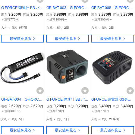
G FORCE 弾速計 BB パワ
GF-BAT-003 G-FORCE
GF-BAT-008 G-FORCE
ーテスター 初速/ジュー
Noir LiPo 7.4V 1300mAh
Noir Suppression LiPo 7.
9,200
9,200
3,980
3,980
3,870
3,870
現在
円
即決
円
現在
円
即決
円
現在
円
即決
円
ル/サイクル測定 三脚付 G
20C 次世代バッファチュ
4V 1100mAh 40C ストッ
＋送料770円
＋送料300円〜
＋送料300円〜
0995 ジーフォース Gフォ
ーブ対応
クイン スティックタイリ
入札
-
残り
6時間
入札
-
残り
2日
入札
-
残り
3日
ース
ポバッテリー/優れた放電
特性/G-フォースプ
最安値を見る
最安値を見る
最安値を見る
GF-BAT-004 G-FORCE
G FORCE 弾速計 BB パワ
GFORCE 充電器 G3チャ
Noir LiPo 7.4V 560mAh
ーテスター 初速/ジュー
ージャー LiPo/LiFe 両対
2,620
2,620
9,200
9,200
3,480
3,480
現在
円
即決
円
現在
円
即決
円
現在
円
即決
円
電動ハンドガン用
ル/サイクル測定 三脚付 G
応 G0018 ジーフォース G
＋送料300円〜
＋送料770円
＋送料770円
0995 ジーフォース Gフォ
-FORCE Gフォース
入札
-
残り
5日
入札
-
残り
1日
入札
-
残り
24時間
ース
最安値を見る
最安値を見る
最安値を見る