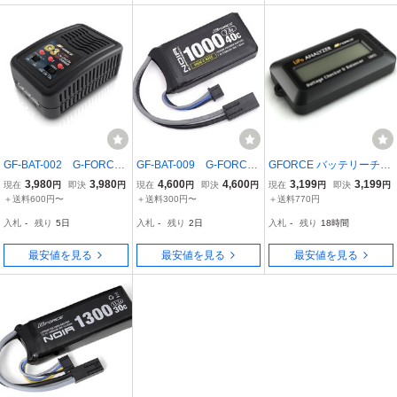
GF-BAT-002 G-FORCE
GF-BAT-009 G-FORCE
GFORCE バッテリーチェ
G3 CHARGER
Noir Suppression LiPo 7.
ッカー Lipo ANALYZER
3,980
3,980
4,600
4,600
3,199
3,199
現在
円
即決
円
現在
円
即決
円
現在
円
即決
円
4V 1000mAh 40C PEQイ
電圧チェッカー&バランサ
＋送料600円〜
＋送料300円〜
＋送料770円
ンタイプ
ー G0023 ジーフォース
入札
-
残り
5日
入札
-
残り
2日
入札
-
残り
18時間
最安値を見る
最安値を見る
最安値を見る