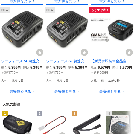
最安値を見る
最安値を見る
最安値を見る
NEW
NEW
もうすぐ終了
ジーフォース AC急速充電
ジーフォース AC急速充電
【新品☆即納☆全品自店
器 G4 マルチチャージャ
器 G4 マルチチャージャ
在庫】G-FORCE GMA46
5,399
5,399
5,399
5,399
6,570
6,570
現在
円
即決
円
現在
円
即決
円
現在
円
即決
円
ー LiPo LiHV LiFe NiMH
ー LiPo LiHV LiFe NiMH
5 AC CHARGER 充電器
＋送料770円
＋送料770円
＋送料590円
対応 G-Force Multi
対応 G-Force Multi
【品番：G0293】458041
入札
-
残り
6日
入札
-
残り
6日
入札
-
残り
23分4秒
6432931*
最安値を見る
最安値を見る
最安値を見る
人気の製品
1
2
3
4