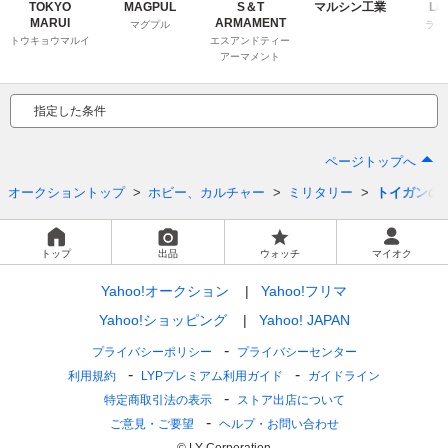
TOKYO
MAGPUL
S＆T
マルシン工業
La
MARUI
ARMAMENT
マグプル
ライ
トウキョウマルイ
エスアンドティー
アーマメント
指定した条件
ページトップへ
オークショントップ
ホビー、カルチャー
ミリタリー
トイガン
の
トップ
出品
ウォッチ
マイオク
Yahoo!オークション
Yahoo!フリマ
Yahoo!ショッピング
Yahoo! JAPAN
プライバシーポリシー
プライバシーセンター
利用規約
LYPプレミアム利用ガイド
ガイドライン
特定商取引法の表示
ストア出店について
ご意見・ご要望
ヘルプ・お問い合わせ