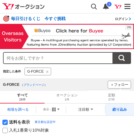
i
毎日引けるくじ 今すぐ挑戦
ログイン
G-FORCE
指定した条件
G-FORCE
＋フォロー
（
ブランドページ
）
ブランドをフォロー
して
すべて
オークション
定額
新着
をチェック！
28件
1件
27件
相場を調べる
注目順
絞り込み
表示：
送料を表示
東京都を設定中
入札1番乗り10%対象