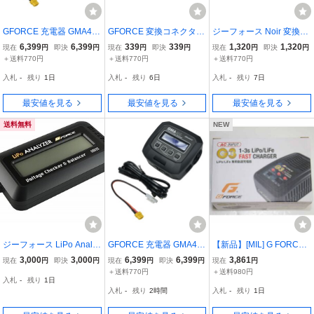
GFORCE 充電器 GMA46
GFORCE 変換コネクタ G
ジーフォース Noir 変換コ
5 ACバランスチャージャ
A060 タミヤラージ⇔BE
ネクター リポバッテリー
6,399
6,399
339
339
1,320
1,320
現在
円
即決
円
現在
円
即決
円
現在
円
即決
円
ー LiPo/ニッケル水素バッ
Cハンドガン 充電アダプ
用 [ 電動サブマシンガン
＋送料770円
＋送料770円
＋送料770円
テリー対応 G0293 ジーフ
ター ジーフォース 電動ハ
用 ] G-Force G0281 G028
入札
-
残り
1日
入札
-
残り
6日
入札
-
残り
7日
ォース
ンドガン マイクロ
2
最安値を見る
最安値を見る
最安値を見る
送料無料
NEW
ジーフォース LiPo Analyz
GFORCE 充電器 GMA46
【新品】[MIL] G FORCE
er バランサー機能・電圧
5 ACバランスチャージャ
(ジーフォース) リポ/ライ
3,000
3,000
6,399
6,399
3,861
現在
円
即決
円
現在
円
即決
円
現在
円
チェッカー機能付 G0023
ー LiPo/ニッケル水素バッ
フバッテリー用ACチャー
＋送料770円
＋送料980円
入札
-
残り
1日
ゆうパケット送料無料
テリー対応 G0293 ジーフ
ジャー G3 LiPo/LiFe AC
入札
-
残り
2時間
入札
-
残り
1日
ォース
Charger(G0018)(507039
12)