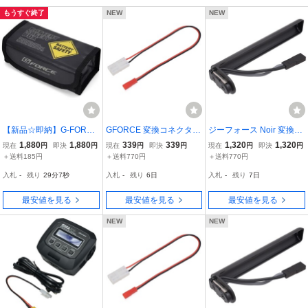
もうすぐ終了
NEW
NEW
【新品☆即納】G-FORCE
GFORCE 変換コネクタ G
ジーフォース Noir 変換コ
Lipo Bag Safety Box 【品
A060 タミヤラージ⇔BE
ネクター リポバッテリー
1,880
1,880
339
339
1,320
1,320
現在
円
即決
円
現在
円
即決
円
現在
円
即決
円
番：G0998】458041643
Cハンドガン 充電アダプ
用 [ 電動サブマシンガン
＋送料185円
＋送料770円
＋送料770円
9985【管A】
ター ジーフォース 電動ハ
用 ] G-Force G0281 G028
入札
-
残り
29分6秒
入札
-
残り
6日
入札
-
残り
7日
ンドガン マイクロ
2
最安値を見る
最安値を見る
最安値を見る
NEW
NEW