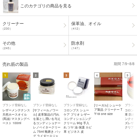
このカテゴリの商品を見る
クリーナー
保革油、オイル
（230）
（412）
その他
防水剤
（245）
（147）
売れ筋の製品
期間 7/9~8/8
1
2
3
4
5
ブランド登録なし
ブランド登録なし
ブランド登録なし
ブランド
[リーガル] シューケ
ア製品 クリーナー T
レザーメンテナンス
[サフィールノワー
コロンブス シュー
コロンブ
Y18 one size
天然ホースオイル
ル] 皮革製品の汚れ
ケア ブリオ レザー
革 防水
(馬油) マスタングペ
を落とし潤いを与え
コンディショニング
ンクオイ
ースト 100ml
るコンディショナー
クリーム 90g 手入
ズレザー
レノベイタークリー
れ ツヤ 油 保護 カビ
クリア01
ム 75ml 靴磨き バッ
革 ビジネス 皮
グ ライダースジャ