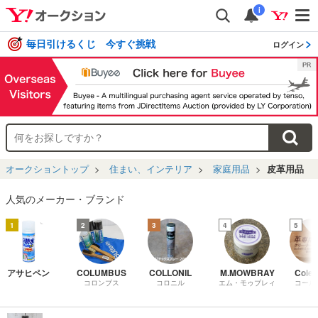
i
毎日引けるくじ 今すぐ挑戦
ログイン
オークショントップ
住まい、インテリア
家庭用品
皮革用品
人気のメーカー・ブランド
1
2
3
4
5
アサヒペン
COLUMBUS
COLLONIL
M.MOWBRAY
Cole
コロンブス
コロニル
エム・モゥブレィ
コール