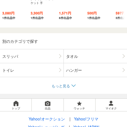
ケット 手
3,080円
3,300円
1,571円
500円
597円
1件出品中
1件出品中
6件出品中
1件出品中
5件出品
別のカテゴリで探す
スリッパ
タオル
トイレ
ハンガー
もっと見る
トップ
出品
ウォッチ
マイオク
Yahoo!オークション
Yahoo!フリマ
Yahoo!ショッピング
Yahoo! JAPAN