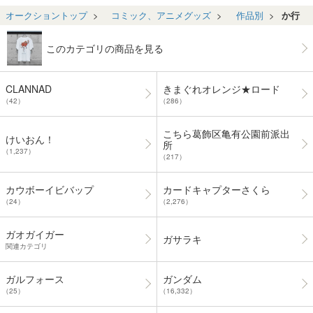
ユエ コースター
イ バンザイマ
0099
カード
デジタ
非売品 レア 当時
ーク ゲームウ
リー 
オークショントップ
コミック、アニメグッズ
作品別
か行
物 平成
ォッチ ポピー
ディス
確認
このカテゴリの商品を見る
CLANNAD
きまぐれオレンジ★ロード
（42）
（286）
こちら葛飾区亀有公園前派出
けいおん！
所
（1,237）
（217）
カウボーイビバップ
カードキャプターさくら
（24）
（2,276）
ガオガイガー
ガサラキ
関連カテゴリ
ガルフォース
ガンダム
（25）
（16,332）