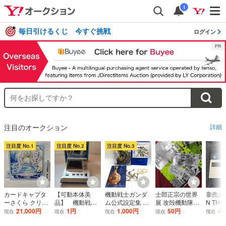
i
毎日引けるくじ 今すぐ挑戦
ログイン
注目のオークション
詳細
注目度 No.1
注目度 No.2
注目度 No.3
カードキャプタ
【可動本体美
機動戦士ガンダ
士郎正宗の世界
非売品 G
ーさくら クリス
品】 機動戦士
ム公式設定集 ア
展 攻殻機動隊と
N THE
マスパーティー i
ガンダム LSIゲ
ナハイム・ジャ
創造の軌跡 世田
IGITA
21,000円
1円
1,000円
50円
4,
現在
現在
現在
現在
現在
n HARAJUKU 月
ーム バンダ
ーナル uc.0083-
谷文学館 配布物
RY 