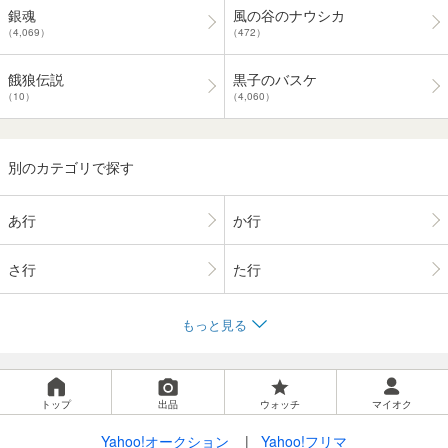
銀魂
風の谷のナウシカ
（4,069）
（472）
餓狼伝説
黒子のバスケ
（10）
（4,060）
別のカテゴリで探す
あ行
か行
さ行
た行
もっと見る
トップ
出品
ウォッチ
マイオク
Yahoo!オークション
Yahoo!フリマ