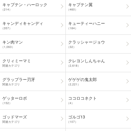
キャプテン・ハーロック
キャプテン翼
（214）
（460）
キャンディキャンディ
キューティーハニー
（357）
（184）
キン肉マン
クラッシャージョウ
（1,063）
（32）
クリィミーマミ
クレヨンしんちゃん
関連カテゴリ
（2,618）
グラップラー刃牙
ゲゲゲの鬼太郎
関連カテゴリ
（2,221）
ゲッターロボ
ココロコネクト
（152）
（4）
ゴッドマーズ
ゴルゴ13
関連カテゴリ
（107）