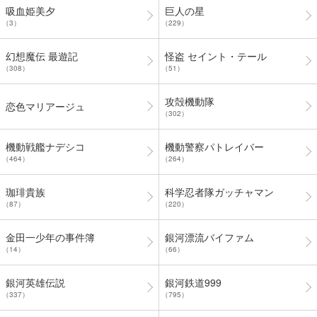
吸血姫美夕
巨人の星
（3）
（229）
幻想魔伝 最遊記
怪盗 セイント・テール
（308）
（51）
攻殻機動隊
恋色マリアージュ
（302）
機動戦艦ナデシコ
機動警察パトレイバー
（464）
（264）
珈琲貴族
科学忍者隊ガッチャマン
（87）
（220）
金田一少年の事件簿
銀河漂流バイファム
（14）
（66）
銀河英雄伝説
銀河鉄道999
（337）
（795）