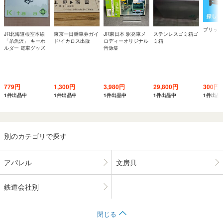
ブリック
JR北海道根室本線
東京一日乗車券ガイ
JR東日本 駅発車メ
ステンレスゴミ箱ゴ
「糸魚沢」 キーホ
ド/イカロス出版
ロディーオリジナル
ミ箱
ルダー 電車グッズ
音源集
779円
1,300円
3,980円
29,800円
300円
1件出品中
1件出品中
1件出品中
1件出品中
1件出品
別のカテゴリで探す
アパレル
文房具
鉄道会社別
閉じる