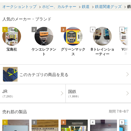
メダル 木箱入り
付き 鉄道グッズ
北鉄道管理局 木
箱入り 国鉄 JR
オークショントップ
ホビー、カルチャー
鉄道
鉄道関連グッズ
鉄
純銀 純銅
人気のメーカー・ブランド
1
2
3
4
5
宝島社
ケンエレファン
グリーンマック
Bトレインショ
YOR
ト
ス
ーティー
ヨー
このカテゴリの商品を見る
JR
国鉄
（7,263）
（1,869）
売れ筋の製品
期間 7/8~8/7
1
2
3
4
5