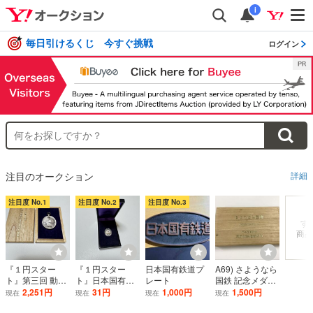
i
毎日引けるくじ 今すぐ挑戦
ログイン
注目のオークション
詳細
注目度 No.1
注目度 No.2
注目度 No.3
す
商品
『１円スター
『１円スター
日本国有鉄道プ
A69) さようなら
ト』第三回 動力
ト』日本国有鉄
レート
国鉄 記念メダル
車乗務員無事故
道 功績章 純銀製
3枚セット 昭和6
2,251円
31円
1,000円
1,500円
現在
現在
現在
現在
記録証 純銀記念
ピンバッジ 共箱
2年3月31日 東京