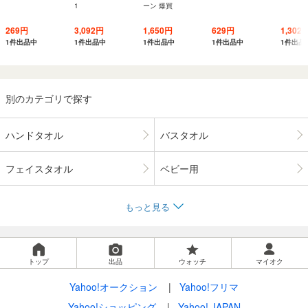
1
ーン 爆買
269円
3,092円
1,650円
629円
1,302
1件出品中
1件出品中
1件出品中
1件出品中
1件出品
別のカテゴリで探す
ハンドタオル
バスタオル
フェイスタオル
ベビー用
もっと見る
トップ
出品
ウォッチ
マイオク
Yahoo!オークション
Yahoo!フリマ
Yahoo!ショッピング
Yahoo! JAPAN