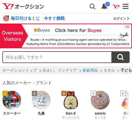
i
毎日引けるくじ 今すぐ挑戦
ログイン
オークショントップ
住まい、インテリア
家庭用品
タオル
子ども
人気のメーカー・ブランド
1
2
3
4
5
スケーター
丸眞
San-X
sanrio
Disn
サンエックス
サンリオ
ディズ