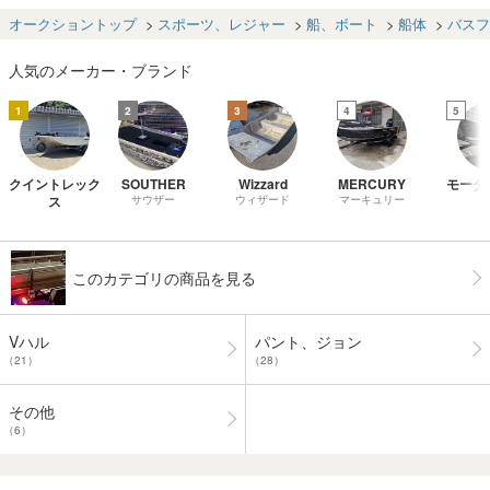
み）
魚群探知機 オー
ル イス バス釣り
オークショントップ
スポーツ、レジャー
船、ボート
船体
バスフ
海 フィッシング
Vハル 引取り限
人気のメーカー・ブランド
定
1
2
3
4
5
クイントレック
SOUTHER
Wizzard
MERCURY
モータ
ス
サウザー
ウィザード
マーキュリー
このカテゴリの商品を見る
Vハル
パント、ジョン
（21）
（28）
その他
（6）