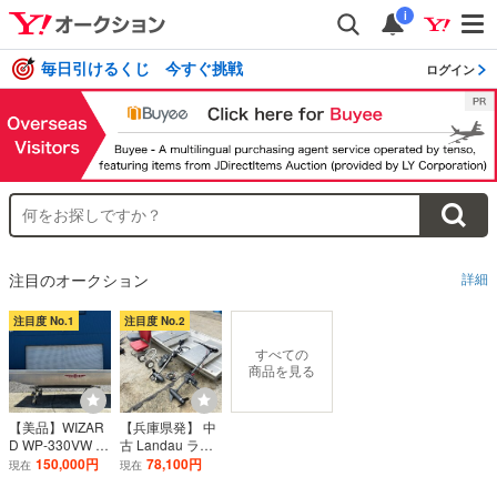
i
毎日引けるくじ 今すぐ挑戦
ログイン
注目のオークション
詳細
注目度 No.1
注目度 No.2
すべての
商品を見る
【美品】WIZAR
【兵庫県発】 中
D WP-330VW オ
古 Landau ラン
リジナルバウア
ドー 1044 アル
150,000円
78,100円
現在
現在
イ付き（船体の
ミボート 船外機