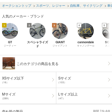
型 MORIWAKIコ
ビンテージ マウ
デル（3200G)ア
CT480mm
バイク
ラボ MTB シルバ
ンテンバイク ダ
ルミフレーム、
業所留
オークショントップ
スポーツ、レジャー
自転車、サイクリング
車
ー【Panasonic
イアモンドバッ
マウンテンバイ
取り歓
マウンテンバイ
ク OLD MTB シ
ク21スピード！
人気のメーカー・ブランド
ク】GV5S
ャークフィン
1
2
3
4
5
GT
スペシャライズ
GIANT
cannondale
SCO
ジーティー
ド
ジャイアント
キャノンデール
スコ
このカテゴリの商品を見る
XSサイズ以下
Sサイズ
（16）
（103）
Mサイズ
Lサイズ以上
（289）
（47）
売れ筋の製品
期間 7/9~8/8