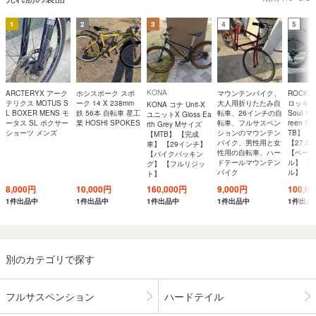
1
2
3
4
5
KONA
ARCTERYX アーク
ホシスポーク スポ
マウンテンバイク、
ROCKY 
テリクス MOTUS S
ーク 14 X 238mm
大人用折りたたみ自
ロッキー
KONA コナ Unit-X
L BOXER MENS モ
鉄 56本 自転車 星工
転車、26インチの自
Soul 1
ユニットX Gloss Ea
ータス SL ボクサー
業 HOSHI SPOKES
転車、フルサスペン
reen 
rth Grey Mサイズ
ショーツ メンズ
ションのマウンテン
TB】 
【MTB】 【完成
バイク、男性用と女
【27.5
車】 【29インチ】
性用の自転車、ハー
【ベーシ
【バイクパッキン
ドテールマウンテン
ル】 【
グ】 【フルリジッ
バイク
ル】
ト】
8,000円
10,000円
160,000円
9,000円
100,0
1件出品中
1件出品中
1件出品中
1件出品中
1件出品
別のカテゴリで探す
フルサスペンション
ハードテイル