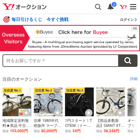
i
毎日引けるくじ 今すぐ挑戦
ログイン
注目のオークション
詳細
注目度 No.1
注目度 No.2
注目度 No.3
地域限定送料無
旧車 1980年代
1円スタート！T
【部品多数新
オール
料★美品 中古★
絶版作 マーブル
OTEM（トーテ
品】GIANT XTC
ブリ
Panasonic マウ
塗装 楕円バイオ
ム）新品☆ディ
840 24速 マウ
WM10
103,000円
80,000円
34円
38,348円
10
現在
現在
現在
現在
現在
ンテンバイク 26
ペース クロモリ
スクブレーキモ
ンテンバイク
cm 