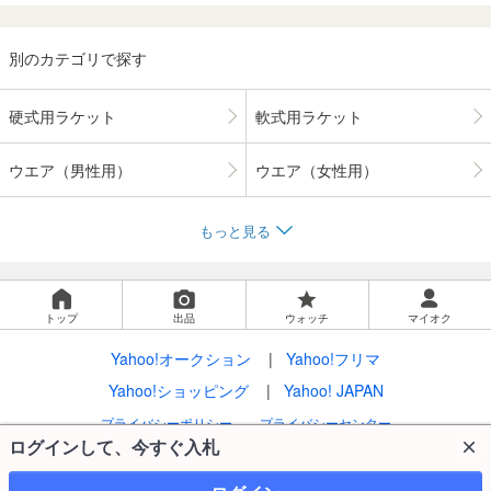
別のカテゴリで探す
硬式用ラケット
軟式用ラケット
ウエア（男性用）
ウエア（女性用）
もっと見る
トップ
出品
ウォッチ
マイオク
Yahoo!オークション
Yahoo!フリマ
Yahoo!ショッピング
Yahoo! JAPAN
プライバシーポリシー
プライバシーセンター
ログインして、今すぐ入札
利用規約
LYPプレミアム利用ガイド
ガイドライン
特定商取引法の表示
ストア出店について