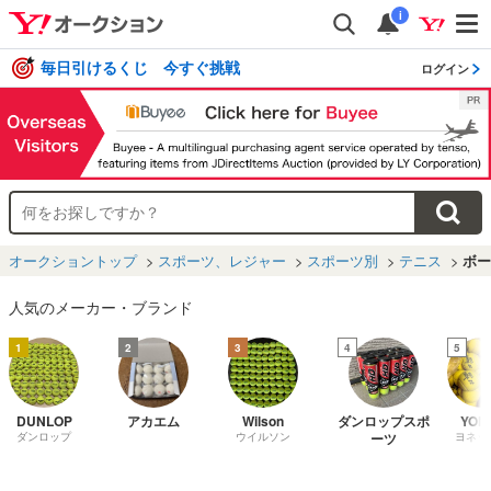
i
毎日引けるくじ 今すぐ挑戦
ログイン
オークショントップ
スポーツ、レジャー
スポーツ別
テニス
ボー
人気のメーカー・ブランド
1
2
3
4
5
DUNLOP
アカエム
Wilson
ダンロップスポ
YON
ダンロップ
ウイルソン
ーツ
ヨネッ