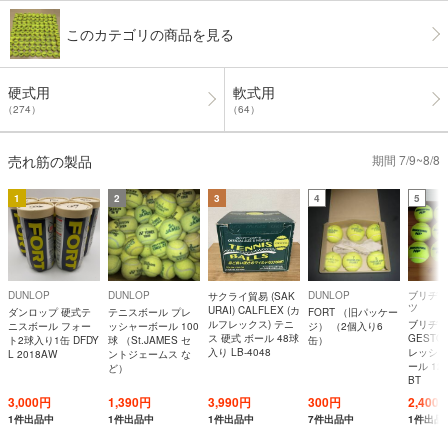
このカテゴリの商品を見る
硬式用
軟式用
（274）
（64）
売れ筋の製品
期間 7/9~8/8
1
2
3
4
5
DUNLOP
DUNLOP
DUNLOP
ブリヂス
サクライ貿易 (SAK
ツ
URAI) CALFLEX (カ
ダンロップ 硬式テ
テニスボール プレ
FORT （旧パッケー
ルフレックス) テニ
ブリヂスト
ニスボール フォー
ッシャーボール 100
ジ） （2個入り6
ス 硬式 ボール 48球
GESTO
ト2球入り1缶 DFDY
球 （St.JAMES セ
缶）
入り LB-4048
レッシャ
L 2018AW
ントジェームス な
ール 12
ど）
BT
3,000円
1,390円
3,990円
300円
2,400
1件出品中
1件出品中
1件出品中
7件出品中
1件出品