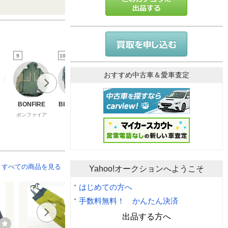
9
10
11
12
13
おすすめ中古車＆愛車査定
BONFIRE
BILLABONG
thirtytwo
inhabitant
フェニック
（スポーツ
ボンファイア
ビラボン
サーティーツー
インハビタント
すべての商品を見る
Yahoo!オークションへようこそ
はじめての方へ
手数料無料！ かんたん決済
出品する方へ