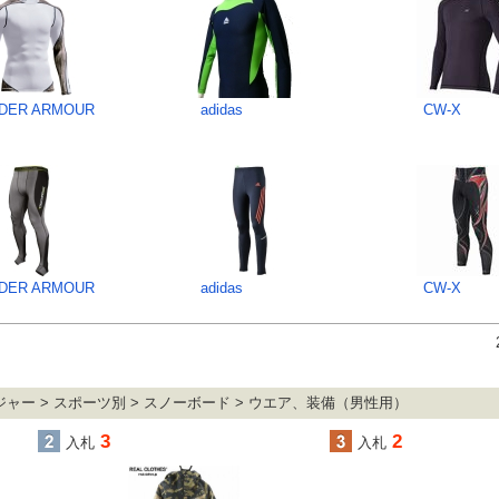
DER ARMOUR
adidas
CW-X
DER ARMOUR
adidas
CW-X
ャー > スポーツ別 > スノーボード > ウエア、装備（男性用）
3
2
入札
入札