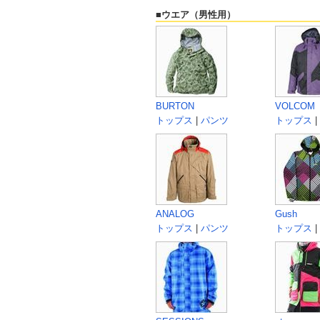
■ウエア（男性用）
BURTON
VOLCOM
トップス
|
パンツ
トップス
|
ANALOG
Gush
トップス
|
パンツ
トップス
|