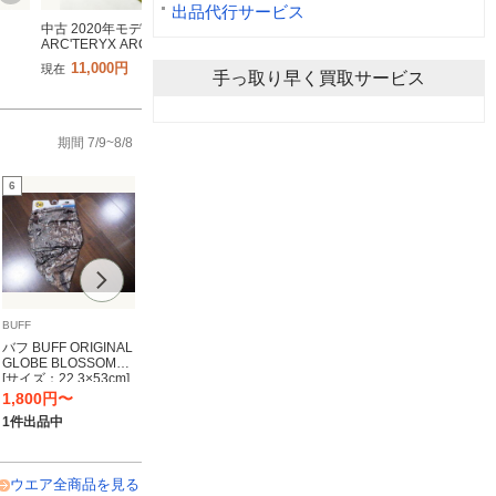
出品代行サービス
中古 2020年モデル
中古 25/26 POLeR
中古 23/24 SALOMOM
ARC'TERYX ARCC-Z-
POLeR AFD×POLER
QST GORE-TEX PRO
2020010052 ビブパンツ
3.0L M65 STORM
BIB メンズLサイズ ス
11,000円
20,900円
16,500円
現在
現在
現在
XLサ
メンズLサイズ スノーボ
PROOF JACKET メンズ
手っ取り早く買取サービス
ーボードパンツウェア
ジャ
ードパンツウェア アー
Mサイズ スノーボードジ
サロモン ゴアテックス
コム
クテリクス 41837-5
ャケットウェア ポーラ
41837-7
ー 41888-2
期間 7/9~8/8
6
7
8
9
BUFF
A-SEVEN
VOLCOM
686
バフ BUFF ORIGINAL
ダイワ (DAIWA) リー
日本正規品 ボルコム
686
GLOBE BLOSSOM
ルガード スプレーセ
スノーボード ウェア
ックス 
[サイズ：22.3×53cm]
ット グリス オイル
パンツ VOLCOM
TEX G
#440419
MENS ARTHUR 20K
25 (2
1,800円〜
1,900円〜
18,000円〜
18,8
PANTS Black メンズ
ケット
1件出品中
2件出品中
1件出品中
1件出
24-25
ウエア全商品を見る