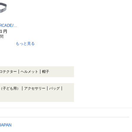
CADE/...
61 円
時間
もっと見る
ロテクター
ヘルメット
帽子
（子ども用）
アクセサリー
バッグ
 JAPAN