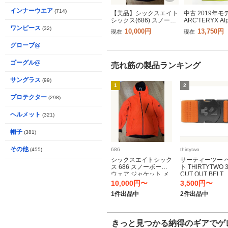
インナーウエア
(714)
【美品】シックスエイト
中古 2019年モ
シックス(686) スノーボ
ARC'TERYX Al
ードウェア ジャケット
ARCC-Z-20191
ワンピース
(32)
10,000円
13,750円
現在
現在
Hydra Thermagraph
メンズLサイズ 
Jacket M2W110 Sサイズ
ードジャケット
グローブ@
アークテリクス 4
ゴーグル@
売れ筋の製品ランキング
サングラス
(99)
1
2
プロテクター
(298)
ヘルメット
(321)
帽子
(381)
その他
(455)
686
thirtytwo
シックスエイトシック
サーティーツー 
ス 686 スノーボード
ト THIRTYTWO 
ウェア ジャケット メ
CUT OUT BELT
ンズ Hydra
10,000円〜
3,500円〜
Thermagraph Jacket
1件出品中
2件出品中
M2W110
きっと見つかる納得のギアでゲ