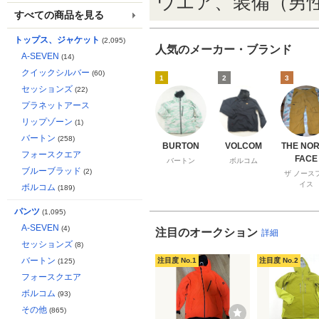
ウエア、装備（男
すべての商品を見る
トップス、ジャケット
(2,095)
人気のメーカー・ブランド
A-SEVEN
(14)
クイックシルバー
(60)
1
2
3
セッションズ
(22)
プラネットアース
リップゾーン
(1)
バートン
(258)
BURTON
VOLCOM
THE NO
フォースクエア
FACE
バートン
ボルコム
ブルーブラッド
(2)
ザ ノース
イス
ボルコム
(189)
パンツ
(1,095)
A-SEVEN
(4)
注目のオークション
詳細
セッションズ
(8)
バートン
注目度 No.1
注目度 No.2
(125)
フォースクエア
ボルコム
(93)
その他
(865)