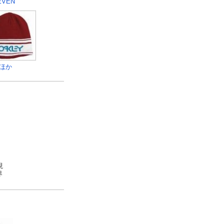
EVEN
ほか
現
界