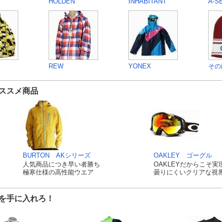
HOLDEN
INHABITANT
A-S
E
REW
YONEX
その
ススメ商品
BURTON AKシリーズ
OAKLEY ゴーグル
人気商品につき早い者勝ち
OAKLEYだからこそ実
極寒仕様の高性能ウエア
曇りにくいクリアな視
を手に入れろ！