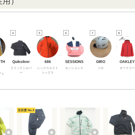
性用）
4
5
6
7
8
RTH
Quiksilver
686
SESSIONS
GIRO
OAKLEY
クイックシルバ
シックスエイト
セッションズ
ジロ
オークリー
ー
シックス
フェ
注目度 No.3