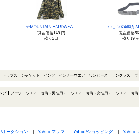
☆MOUNTAIN HARDWEA...
中古 2024年頃 AR
現在価格
143 円
現在価格
5
残り2日
残り19
:
トップス、ジャケット
パンツ
インナーウエア
ワンピース
サングラス
プ
ング
ブーツ
ウエア、装備（男性用）
ウエア、装備（女性用）
ウエア、装備
oo!オークション
Yahoo!フリマ
Yahoo!ショッピング
Yahoo!