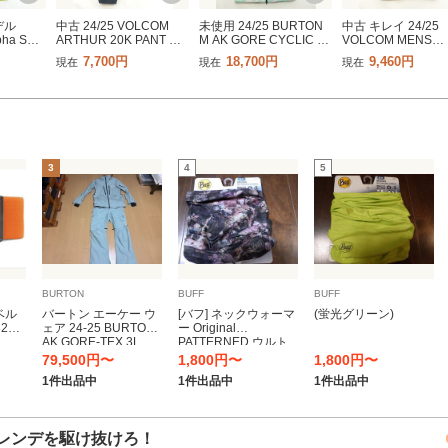
デル
中古 24/25 VOLCOM
未使用 24/25 BURTON
中古 キレイ 24/25
pha SV
ARTHUR 20K PANT メ
M AK GORE CYCLIC JK
VOLCOM MENS
20008
ンズLサイズ スノーボー
メンズUS XLサイズ/JPN
LONGO 20K
7,700円
18,700円
9,460円
現在
現在
現在
スノーボ
ドパンツウェア ボルコ
XXLサイズ スノーボー
PULLOVER メンズ
ウェア
ム 41891-8
ドジャケットウェア バ
イズ スノーボード
1837-4
ートン 41924-1
ケットウェア ボル
41891-7
3
4
5
BURTON
BUFF
BUFF
ベル
バートン エーケー ウ
[バフ] ネックウォーマ
(蛍光グリーン)
32
ェア 24-25 BURTON
ー Original
AK GORE-TEX 3L
PATTERNED ウルト
Stretch Hover Jacket
ラストレッチ UVカッ
79,500円〜
1,800円〜
1,800円〜
ゴアテックス 3L ホバ
ト 吸汗速乾 完全シー
1件出品中
1件出品中
1件出品中
ー ストレッチ ジャケ
ムレス 日本正規品
ット 日本正規品
one siz
レンデを駆け抜けろ！