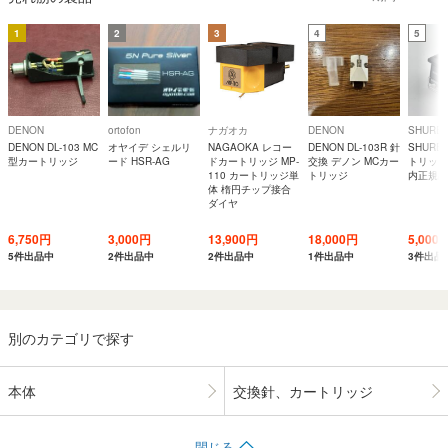
1
2
3
4
5
DENON
ortofon
ナガオカ
DENON
SHURE
DENON DL-103 MC
オヤイデ シェルリ
NAGAOKA レコー
DENON DL-103R 針
SHURE
型カートリッジ
ード HSR-AG
ドカートリッジ MP-
交換 デノン MCカー
トリッジ 
110 カートリッジ単
トリッジ
内正規品
体 楕円チップ接合
ダイヤ
6,750円
3,000円
13,900円
18,000円
5,000
5件出品中
2件出品中
2件出品中
1件出品中
3件出品
別のカテゴリで探す
本体
交換針、カートリッジ
閉じる