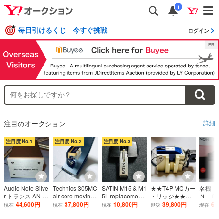
i
毎日引けるくじ 今すぐ挑戦
ログイン
注目のオークション
詳細
注目度 No.1
注目度 No.2
注目度 No.3
Audio Note Silve
Technics 305MC
SATIN M15 & M1
★★T4P MCカー
名機 
r トランス AN-S
air-core moving
5L replacement
トリッジ★★DE
Ｎ Ｄ
2 （MCカートリ
coil cartridge pur
stylus M15-5S e
NONのDL-32 を
３ 新
44,600円
37,800円
10,800円
39,800円
6,
現在
現在
現在
即決
現在
ッジ昇圧トラン
e boron pipe can
arly type 0.5mil s
T4Pで使えるよ
用品 