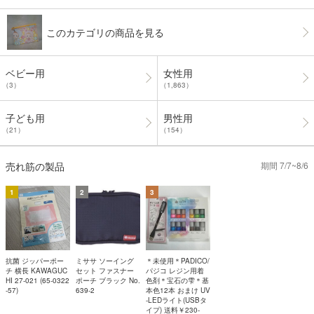
このカテゴリの商品を見る
ベビー用
女性用
（3）
（1,863）
子ども用
男性用
（21）
（154）
売れ筋の製品
期間 7/7~8/6
1
2
3
抗菌 ジッパーポー
ミササ ソーイング
＊未使用＊PADICO/
チ 横長 KAWAGUC
セット ファスナー
パジコ レジン用着
HI 27-021 (65-0322
ポーチ ブラック No.
色剤＊宝石の雫＊基
-57)
639-2
本色12本 おまけ UV
-LEDライト(USBタ
イプ) 送料￥230-