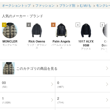
ト トリコット カ
ンジャケット ベ
ブラック D
ーディガン ダウ
ージュ size2
オークショントップ
ファッション
ブランド別
む/め/も
モンクレ
ン・ニットのハ
イブリッド 紺 ネ
人気のメーカー・ブランド
イビー サイズM
1
2
3
4
5
MONCLER
Rick Owens
Palm Angels
1017 ALYX
Cre
モンクレール
リック・オウエン
パームエンジェル
9SM
Down
ス
ス
アリクス
クレセ
ワ
このカテゴリの商品を見る
00
0
（52）
（487）
1
2
（1,028）
（714）