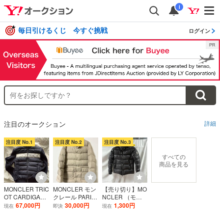
i
毎日引けるくじ 今すぐ挑戦
ログイン
注目のオークション
詳細
注目度 No.1
注目度 No.2
注目度 No.3
すべての
商品を見る
MONCLER TRIC
MONCLER モン
【売り切り】MO
OT CARDIGAN
クレール PARIS
NCLER （モン
ダウンジャケッ
BROWNTAG OL
クレール） ダウ
67,000円
30,000円
1,300円
現在
即決
現在
ト ワッフルニッ
D MODEL ダウ
ンジャケット