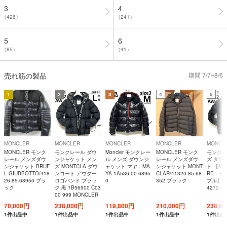
3
4
（426）
（241）
5
6
（85）
（41）
売れ筋の製品
期間 7/7~8/6
1
2
3
4
5
MONCLER
MONCLER
MONCLER
MONCLER
MONCL
MONCLER モンク
モンクレール ダウ
Moncler モンクレー
MONCLER モンク
モンクレ
レール メンズダウ
ンジャケット メン
ル メンズ ダウンジ
レール メンズダウ
ズ ダウ
ンジャケット BRUE
ズ MONTCLA ダウ
ャケット マヤ：MA
ンジャケット MONT
ト 【MO
L GIUBBOTTO/418
ンコート アウター
YA 1A536 00 6895
CLAR/41320-85-68
RE：モ
26-85-68950 ブラ
ロゴバンド ブラッ
0
352 ブラック
ブル】 1A
ック
ク 黒 1B56900 C03
4272 M
00 999 MONCLER
70,000円
238,000円
119,800円
210,000円
238,0
1件出品中
1件出品中
1件出品中
1件出品中
1件出品