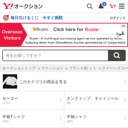
i
毎日引けるくじ 今すぐ挑戦
ログイン
オークショントップ
ファッション
ブランド別
く
クイーンズコー
このカテゴリの商品を見る
セーター
タンクトップ、キャミソール
（117）
（9）
半袖Tシャツ
半袖シャツ
（13）
（27）