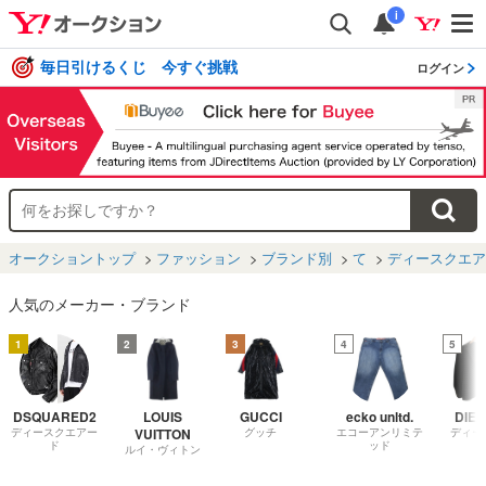
i
毎日引けるくじ 今すぐ挑戦
ログイン
オークショントップ
ファッション
ブランド別
て
ディースクエア
人気のメーカー・ブランド
1
2
3
4
5
DSQUARED2
LOUIS
GUCCI
ecko unltd.
DIES
ディースクエアー
VUITTON
グッチ
エコーアンリミテ
ディー
ド
ッド
ルイ・ヴィトン