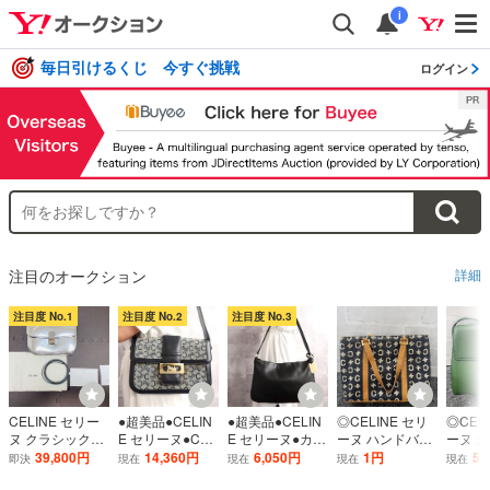
i
毎日引けるくじ 今すぐ挑戦
ログイン
注目のオークション
詳細
注目度 No.1
注目度 No.2
注目度 No.3
CELINE セリー
●超美品●CELIN
●超美品●CELIN
◎CELINE セリ
◎CEL
ヌ クラシックボ
E セリーヌ●Cマ
E セリーヌ●カー
ーヌ ハンドバッ
ーヌ 
ックス ミディア
カダム●キャンバ
フ レザー 本革●
グ マカダム柄 デ
ショル
39,800円
14,360円
6,050円
1円
5,
即決
現在
現在
現在
現在
ム ショルダーバ
ス カーフ レザー
ショルダー バッ
ニム生地 ネイビ
グ グリ