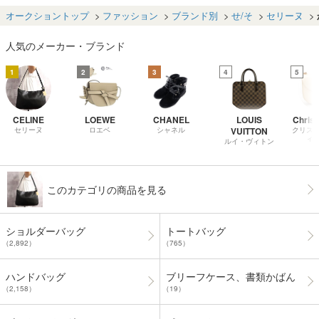
ッグ シルバ
本革●ショルダー
グ●黒●ゴールド
ー系 レディース
レディ
ー
バッグ●ネイビー
金具●肩掛け●B5
TW234051
ルド金具
オークショントップ
ファッション
ブランド別
せ/そ
セリーヌ
●G金具●ヴィン
書類 収納 かばん
739
テージ●Js69836
●Js69877
人気のメーカー・ブランド
1
2
3
4
5
CELINE
LOEWE
CHANEL
LOUIS
Christ
セリーヌ
ロエベ
シャネル
VUITTON
クリス
ィ
ルイ・ヴィトン
このカテゴリの商品を見る
ショルダーバッグ
トートバッグ
（2,892）
（765）
ハンドバッグ
ブリーフケース、書類かばん
（2,158）
（19）