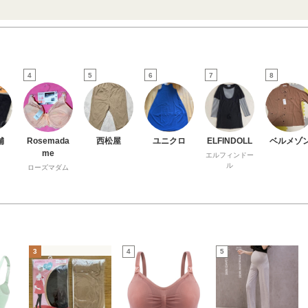
4
5
6
7
8
舗
Rosemada
西松屋
ユニクロ
ELFINDOLL
ベルメゾ
me
エルフィンドー
ル
ローズマダム
3
4
5