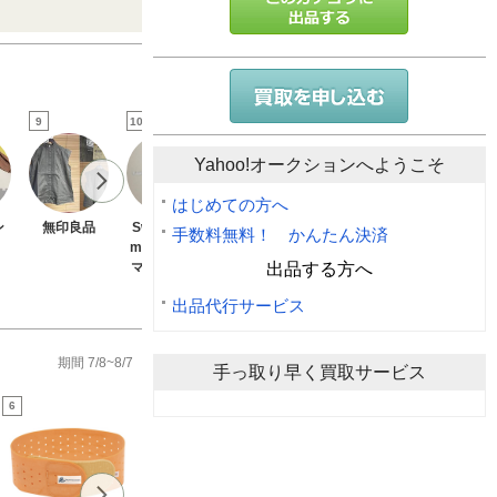
9
10
11
12
13
Yahoo!オークションへようこそ
はじめての方へ
ン
無印良品
SweetMom
Milk tea
EDWIN
オオサキメ
手数料無料！ かんたん決済
my(授乳服&
ィカル
ミルクティー
エドウィン
出品する方へ
マタニティ)
出品代行サービス
期間 7/8~8/7
手っ取り早く買取サービス
6
7
8
9