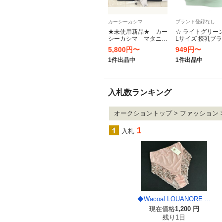
カーシーカシマ
ブランド登録なし
★未使用新品★ カー
☆ ライトグリーン
シーカシマ マタニテ
Lサイズ 授乳ブラ
ィ 事務服
開き 通販 大きい
5,800円〜
949円〜
EAW643 Lサイズ
ズ ノンワイヤー 
い 授乳 ブラジャ
1件出品中
1件出品中
タニティブラジ
シンプル
入札数ランキング
オークショントップ > ファッション 
1
入札
◆Wacoal LOUANORE ...
現在価格
1,200 円
残り1日