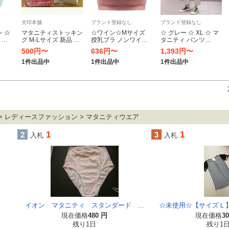
犬印本舗
ブランド登録なし
ブランド登録なし
 ☆
マタニティストッキン
☆ワイン☆Mサイズ
☆ グレー ☆ XL ☆ マ
 前
グ M-Lサイズ 新品 3
授乳ブラ ノンワイヤ
タニティ パンツ
サイ
足セット ※ピジョン
ー 大きいサイズ 単品
pk2263106 マタニテ
500円〜
636円〜
1,393円〜
可愛
ブラック 2足組 + 犬印
下着 授乳ブラジャー
ィパンツ 春 夏 秋 マタ
ー マ
ベージュ 1足
ブラジャー マタニテ
ニティ パンツ ズボン
1件出品中
1件出品中
1件出品中
ャー
ィ インナー サイズ M
マタニティウェア マ
L X
タニティー
> レディースファッション > マタニティウエア
1
1
入札
入札
イオン マタニティ スタンダード ...
☆未使用☆【サイズＬ】
現在価格
480 円
現在価格
3
残り1日
残り1