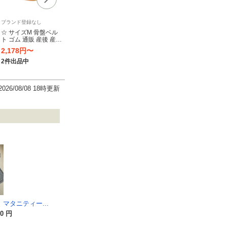
ブランド登録なし
ブランド登録なし
ブラン
【送料無料】犬印なが
～使えるマタニティベ
☆ サイズM 骨盤ベル
☆ イエロー ☆ 85C 授
☆ピン
ルト黒M 足なり直角
ト ゴム 通販 産後 産前
乳ブラ 前開き 通販 マ
乳ブラ
タイツマタニティ黒M
産後 腰 下腹 妊婦 日本
タニティ ブラ ブラジ
大きい
2,178円〜
1,500円〜
653円〜
679
～L セット
製 女性 男性 薄型 ベル
ャー 大きいサイズ 可
着 授
ト 腹帯 サポーター 立
愛い 垂れ おしゃれ 延
ラジャ
2件出品中
1件出品中
1件出品中
1件出
ち仕事 座り仕事 ボデ
長ホック ノンワイヤ
インナー
ィ
ー ナイ
X
2026/08/08 18時更新
マタニティー...
00 円
日