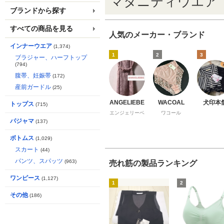
マタニティウエア
ブランドから探す
すべての商品を見る
人気のメーカー・ブランド
インナーウエア
(1,374)
1
2
3
ブラジャー、ハーフトップ
(794)
腹帯、妊娠帯
(172)
産前ガードル
(25)
ANGELIEBE
WACOAL
犬印本
トップス
(715)
エンジェリーベ
ワコール
パジャマ
(137)
ボトムス
(1,029)
スカート
(44)
パンツ、スパッツ
(963)
売れ筋の製品ランキング
ワンピース
(1,127)
1
2
その他
(186)