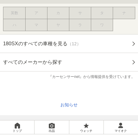
英数
ア
カ
サ
タ
ナ
ハ
マ
ヤ
ラ
ワ
180SXのすべての車種を見る
（12）
すべてのメーカーから探す
『カーセンサーnet』から情報提供を受けています。
お知らせ
トップ
出品
ウォッチ
マイオク