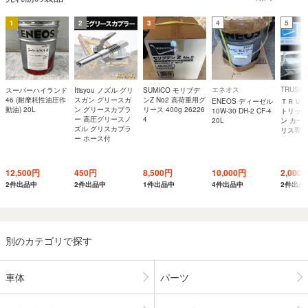
1
2
3
4
5
エネオス
TRUSC
スーパーハイランド
Itisyou ノズル グリ
SUMICO モリブデ
46 (耐摩耗性油圧作
スガン グリースガ
ンZ No2 高荷重用グ
ENEOS ディーゼル
ＴＲＵＳ
動油) 20L
ン グリースカプラ
リース 400g 26226
10W-30 DH-2 CF-4
トリッジ
ー 高圧グリースノ
4
20L
ン カー
ズル グリスカプラ
リス専用
ー ホース付
12,500円
450円
8,500円
10,000円
2,000
2件出品中
2件出品中
1件出品中
4件出品中
2件出品
別のカテゴリで探す
車体
パーツ