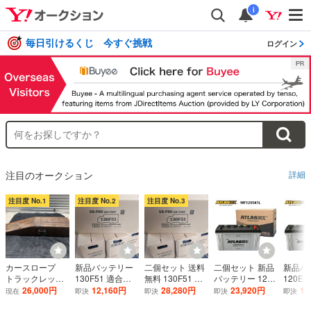
i
毎日引けるくじ 今すぐ挑戦
ログイン
注目のオークション
詳細
注目度 No.1
注目度 No.2
注目度 No.3
カースロープ
新品バッテリー
二個セット 送料
二個セット 新品
新品バ
トラックレッカ
130F51 適合バ
無料 130F51 新
バッテリー 120E
120E
ー かさあげ
ッテリー ( 105F
品バッテリー 適
41L 適合バッテ
ッテリー 
26,000円
12,160円
28,280円
23,920円
11
現在
即決
即決
即決
即決
鉄道用枕木使
51 115F51 )
合バッテリー ( 1
リー ( 95E41L 1
1L 105