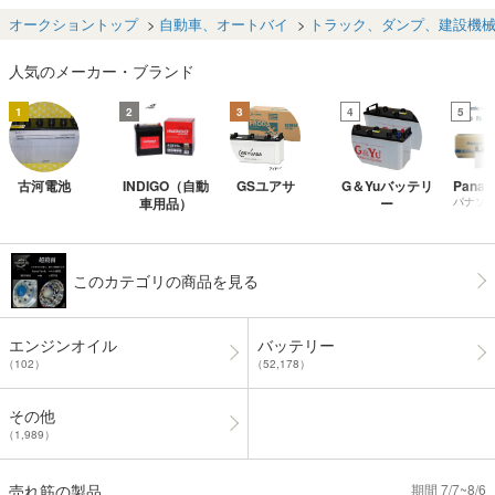
用 ロードサー
05F51 115F51 )
05E41L 115E41
E41L 1
ビス落輪
L 120E41L )
オークショントップ
自動車、オートバイ
トラック、ダンプ、建設機
人気のメーカー・ブランド
1
2
3
4
5
古河電池
INDIGO（自動
GSユアサ
G＆Yuバッテリ
Panas
車用品）
ー
パナソ
このカテゴリの商品を見る
エンジンオイル
バッテリー
（102）
（52,178）
その他
（1,989）
売れ筋の製品
期間 7/7~8/6