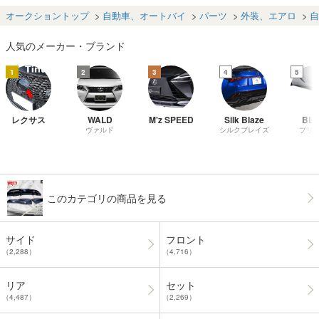
(ブラックスモー
ップ リアバンパ
0 LX H27.9- スポ
ト スポ
ク5％前のみ)RX
ー ディフューザ
ーツライン フロ
1 ソ
オークショントップ
自動車、オートバイ
パーツ
外装、エアロ
自
300 RX350 RX4
ー
ントスポイラー
ム MS3
50h AGL20W G
オーバーフェン
6 760
人気のメーカー・ブランド
GL20W
ダー セット
76083
納
1
2
3
4
5
レクサス
WALD
M'z SPEED
Silk Blaze
BLI
ヴァルド
シルクブレイズ
ブリ
このカテゴリの商品を見る
サイド
フロント
（2,288）
（4,716）
リア
セット
（4,487）
（2,269）