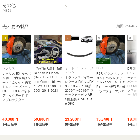
その他
（465）
売れ筋の製品
期間 7/8~8/7
1
2
3
4
5
レクサス
オートパーツエージ
RSR
【並行輸入品】 Tuff
BRIGHT
ェンシー
Support 2 Pieces
L UVF
レクサス RX カーボ
RSR ダウンサス フ
(Set) Hood Lift Sup
トランクスポイラー
ークヘッ
ン調ドア内張保護シ
ロントのみ レクサ
port Compatible wit
レクサス RX270/RX
バーセッ
ート 4点セット 内装
ス RX500h TALH17
h Lexus LC500 LC
350/RX450h 10系
FRO-0
ドレスアップパーツ
R4.11〜 4WD Fスポ
500h 2018-2023
2009年〜2015年 ブ
クフォグ
RX300 RX450等 ド
ーツパフォーマンス
ラックカーボン AB
ー UVF 
アキックガード ド
S樹脂製 AP-XT151
アプロテクター
6-BKC
40,000円
59,800円
23,200円
15,840円
18,00
1件出品中
1件出品中
5件出品中
10件出品中
1件出品