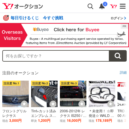
i
毎日引けるくじ 今すぐ挑戦
ログイン
注目のオークション
詳細
注目度 No.1
注目度 No.2
注目度 No.3
フロントグリル
Tint+カット済み
2006-2012年 レ
＊未使用！ ☆即
TRD A
レクサス
エンブレム スモ
クサス IS250 / IS
発送☆ WALD ヴ
00 AV
ークフィルム レ
300 / IS350 用 ラ
ァルド URJ201
5 IS3
3,000円
1,200円
16,000円
178,189円
32
現在
即決
現在
現在
現在
クサスRX 20系
イト付き リアリ
W LEXUS LX57
ーツ 後