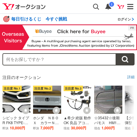
i
毎日引けるくじ 今すぐ挑戦
ログイン
注目のオークション
詳細
注目度 No.1
注目度 No.2
注目度 No.3
シビック タイプ
ホンダ ＮＢＯ
▲希少 絶版 動作
☆35432☆後期
【少数
R FK8 TYPE-R
Ｘ カラーＮＨ
OK 良品 アコー
バモス HM1
弾型 
フロントフォグ
８８３Ｐシロパ
ド ワゴン クーペ
HM2 ☆ 給油
ンダー
10,000円
7,000円
30,000円
1,000円
33
即決
即決
現在
現在
現在
ライトランプカ
ール フロント
CE1 CF2 CD4 C
口カバー ☆B9
刻版登