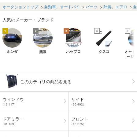
バー PP 2個セッ
グリル 少々傷
D5 CD6 CD7 純
2P
キポリ
ト
あり ７１２０
正OP コーナーポ
ージョ
オークショントップ
自動車、オートバイ
パーツ
外装、エアロ
自
０－３２Ｒ－０
ール リモコンポ
DA S
００ＺＧ
ール ハーネス
0 シ
人気のメーカー・ブランド
+スイッチ▲
Ｓ ア
1
2
3
4
5
ホンダ
無限
ハセプロ
クスコ
オート
ージ
このカテゴリの商品を見る
ウィンドウ
サイド
（16,117）
（66,492）
ドアミラー
フロント
（31,159）
（46,275）