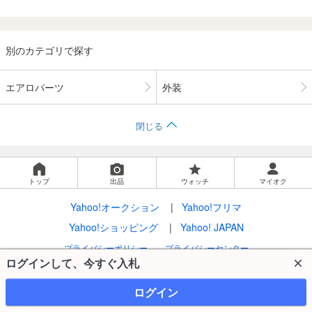
別のカテゴリで探す
エアロパーツ
外装
閉じる
トップ
出品
ウォッチ
マイオク
Yahoo!オークション
Yahoo!フリマ
Yahoo!ショッピング
Yahoo! JAPAN
プライバシーポリシー
プライバシーセンター
ログインして、今すぐ入札
利用規約
LYPプレミアム利用ガイド
ガイドライン
特定商取引法の表示
ストア出店について
ログイン
ご意見・ご要望
ヘルプ・お問い合わせ
© LY Corporation