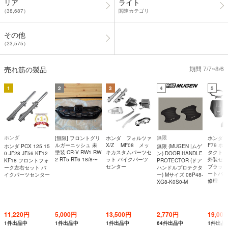
リア
ライト
（38,687）
関連カテゴリ
その他
（23,575）
売れ筋の製品
期間 7/7~8/6
1
2
3
4
5
ホンダ
無限
[無限] フロントグリ
ホンダ フォルツァ
ホンダ Ta
ルガーニッシュ 未
X/Z MF08 メッ
F79 ホ
ホンダ PCX 125 15
無限 (MUGEN |ムゲ
塗装 CR-V RW1 RW
キカスタムパーツセ
タクトベ
0 JF28 JF56 KF12
ン) DOOR HANDLE
2 RT5 RT6 18/8〜
ット バイクパーツ
外装セッ
KF18 フロントフォ
PROTECTOR (ドア
センター
ブラック
ーク左右セット バ
ハンドルプロテクタ
ートバイ
イクパーツセンター
ー) Mサイズ 08P48-
修理
XG8-K0S0-M
11,220円
5,000円
13,500円
2,770円
19,00
1件出品中
1件出品中
1件出品中
64件出品中
1件出品