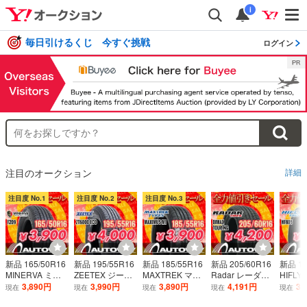
i
毎日引けるくじ 今すぐ挑戦
ログイン
注目のオークション
詳細
注目度 No.1
注目度 No.2
注目度 No.3
新品 165/50R16
新品 195/55R16
新品 185/55R16
新品 205/60R16
新品 16
MINERVA ミネ
ZEETEX ジーテ
MAXTREK マッ
Radar レーダー
HIFL
ルバ F209 165/5
ックス ZT6000 E
クストレック M
DIMAX TOURIN
イ HF80
3,890円
3,990円
3,890円
4,191円
3,
現在
現在
現在
現在
現在
0/16インチ 全力
CO 195/55/16イ
AXIMUS M1 18
G 205/60/16イン
5/16