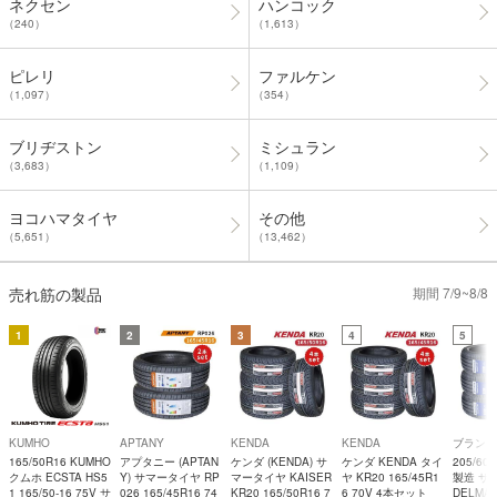
ネクセン
ハンコック
（240）
（1,613）
ピレリ
ファルケン
（1,097）
（354）
ブリヂストン
ミシュラン
（3,683）
（1,109）
ヨコハマタイヤ
その他
（5,651）
（13,462）
売れ筋の製品
期間 7/9~8/8
1
2
3
4
5
KUMHO
APTANY
KENDA
KENDA
ブランド
165/50R16 KUMHO
アプタニー (APTAN
ケンダ (KENDA) サ
ケンダ KENDA タイ
205/60
クムホ ECSTA HS5
Y) サマータイヤ RP
マータイヤ KAISER
ヤ KR20 165/45R1
製造 サ
1 165/50-16 75V サ
026 165/45R16 74
KR20 165/50R16 7
6 70V 4本セット
DELMAX 