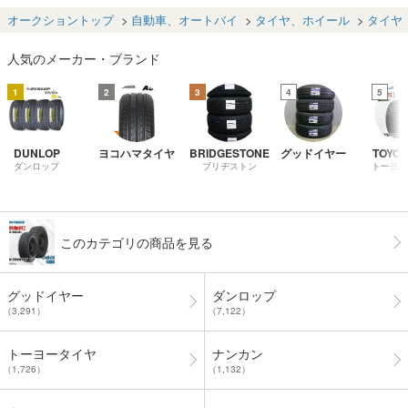
値引きセール
ンチ 全力値引き
5/55/16インチ 全
チ 全力値引きセ
値引き
セール
力値引きセール
ール
オークショントップ
自動車、オートバイ
タイヤ、ホイール
タイヤ
人気のメーカー・ブランド
1
2
3
4
5
DUNLOP
ヨコハマタイヤ
BRIDGESTONE
グッドイヤー
TOYO 
ダンロップ
ブリヂストン
トーヨー
このカテゴリの商品を見る
グッドイヤー
ダンロップ
（3,291）
（7,122）
トーヨータイヤ
ナンカン
（1,726）
（1,132）