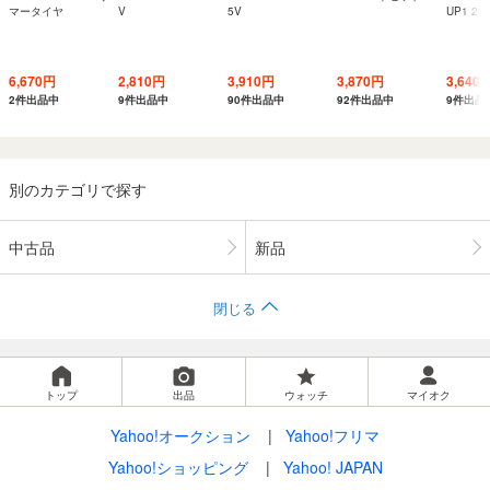
マータイヤ
V
5V
UP1 205
6,670円
2,810円
3,910円
3,870円
3,640
2件出品中
9件出品中
90件出品中
92件出品中
9件出品
別のカテゴリで探す
中古品
新品
閉じる
トップ
出品
ウォッチ
マイオク
Yahoo!オークション
Yahoo!フリマ
Yahoo!ショッピング
Yahoo! JAPAN