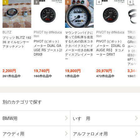
1
2
3
4
5
BLITZ
PIVOT by diffeduca
PIVOT by diffeduca
TRUST
マウンテンバイクに
tion
tion
乗って自転車を改造
ブリッツ BLITZ 192
TRUST
PIVOT (ピボット)
するための防水コネ
PIVOT (ピボット)
36 オイルセンサー
GRedd
メーター DUAL GA
クタバイクスピード
メーター 【DUAL G
アタッチメント
ホースア
UGE RS ブースト計
メーター付き自転車
AUGE RS】 タコメ
ト (水温
DRXB
ディスプレイメータ
ーター DRXT
径32mm
ー
8PTセ
アルマイト
2,200円
19,740円
19,800円
20,978円
3,344
261件出品中
160件出品中
1件出品中
472件出品中
158件
別のカテゴリで探す
BMW用
いすゞ用
アウディ用
アルファロメオ用