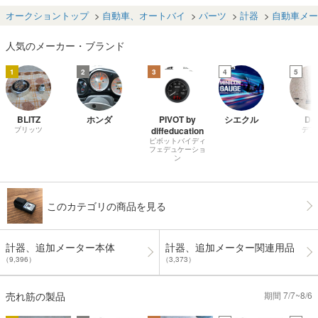
0A スピードメー
スピードメータ
ター マイル/キロ
343 4713
ター コンビネー
ー マイル表示 58
併記 走行66,068
オークショントップ
自動車、オートバイ
パーツ
計器
自動車メー
ションメーター
917km USDM J
㎞ 78100-SV4-J
MT車 78100-SN
DM SR8 レア品
900 CD5 アコー
人気のメーカー・ブランド
W-J020
です！
ド 2.2VTL
1
2
3
4
5
BLITZ
ホンダ
PIVOT by
シエクル
Def
ブリッツ
diffeducation
デフ
ピボットバイディ
フェデュケーショ
ン
このカテゴリの商品を見る
計器、追加メーター本体
計器、追加メーター関連用品
（9,396）
（3,373）
売れ筋の製品
期間 7/7~8/6