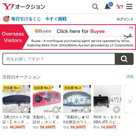
i
毎日引けるくじ 今すぐ挑戦
ログイン
注目のオークション
詳細
注目度 No.1
注目度 No.2
注目度 No.3
す
商品
【希少!!ストア保
実動外し！『 保
『実動外し★10
R6年 Ｎ－ＢＯＸ
証！】ホンダ 純
証付 』ホンダ純
0台限定ホワイト
6BA-JF5 スピー
正 FD2 シビック
正 EJ1 シビック
メーター』ホン
ドメーター 653k
48,389円
59,389円
59,389円
14,300円
現在
現在
現在
即決
タイプR 後期 K2
クーペ D16A A/T
ダ スピードメー
m テストOK 200