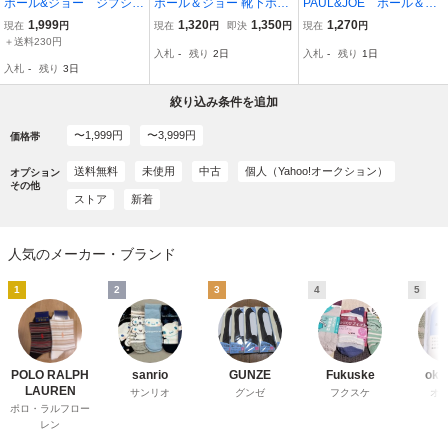
ポール&ジョー ジプシー
ポール＆ジョー 靴下ホワ
PAUL&JOE ポール＆ジ
柄ロークルー丈ソック
イトねこ
ョー 靴下 ソックス 454
1,999
1,320
1,350
1,270
現在
円
現在
円
即決
円
現在
円
ス 2点セット グレー
＋送料230円
入札
-
残り
2日
入札
-
残り
1日
エンジ 新品未使用品
入札
-
残り
3日
絞り込み条件を追加
〜1,999円
〜3,999円
価格帯
送料無料
未使用
中古
個人（Yahoo!オークション）
オプション
その他
ストア
新着
人気のメーカー・ブランド
1
2
3
4
5
POLO RALPH
sanrio
GUNZE
Fukuske
oka
LAUREN
サンリオ
グンゼ
フクスケ
オ
ポロ・ラルフロー
レン