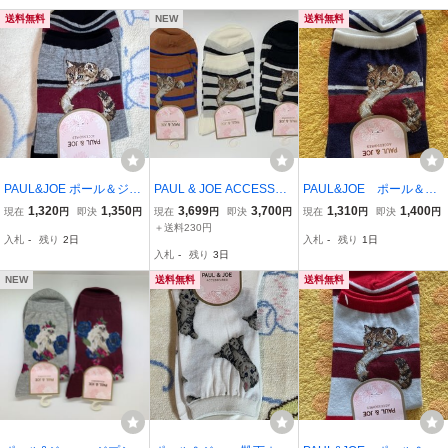
送料無料
NEW
送料無料
PAUL&JOE ポール＆ジョ
PAUL & JOE ACCESSOI
PAUL&JOE ポール＆ジ
ー 靴下ねこgne
RES ポールアンドジョー
ョー 靴下 ソックス 581
1,320
1,350
3,699
3,700
1,310
1,400
現在
円
即決
円
現在
円
即決
円
現在
円
即決
円
アクセソワ スウィンギン
＋送料230円
入札
-
残り
2日
入札
-
残り
1日
グ ヌネット柄 ソックス
入札
-
残り
3日
猫 ネコ キャット ねこ ア
ツギ 3点新品
NEW
送料無料
送料無料