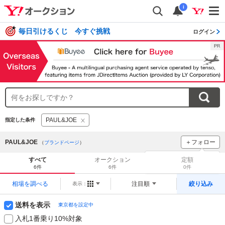
i
毎日引けるくじ 今すぐ挑戦
ログイン
PAUL&JOE
指定した条件
PAUL&JOE
＋フォロー
（
ブランドページ
）
ブランドをフォロー
して
すべて
オークション
定額
新着
をチェック！
6件
6件
0件
相場を調べる
注目順
絞り込み
表示：
送料を表示
東京都を設定中
入札1番乗り10%対象