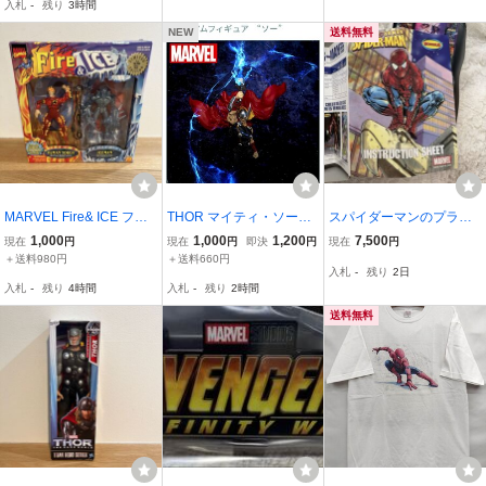
入札
-
残り
3時間
ギュア 全4種セット
ア
NEW
送料無料
MARVEL Fire& ICE フィ
THOR マイティ・ソー
スパイダーマンのプラモ
ギュア HUMAN TORCH
ACT CUT プレミアムフィ
デル
1,000
1,000
1,200
7,500
現在
円
現在
円
即決
円
現在
円
アメコミ ICEMAN マー
ギュア マーベル SEGA M
＋送料980円
＋送料660円
入札
-
残り
2日
ベルコミックス トイビズ
ARVEL セガ 未開封品
入札
-
残り
4時間
入札
-
残り
2時間
TOYBIZ 1997
送料無料