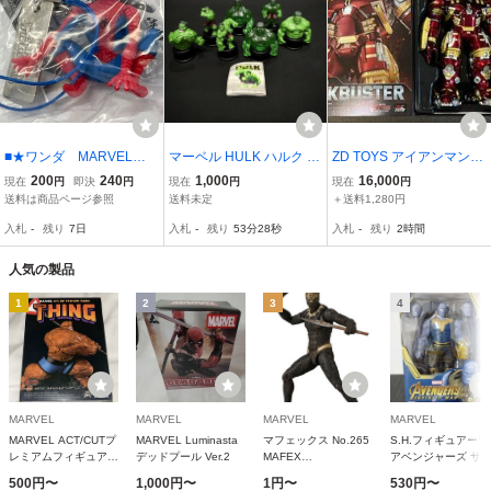
■★ワンダ MARVEL
マーベル HULK ハルク ボ
ZD TOYS アイアンマン
アメージングスパイダー
トルキャップ フィギュア
マーク44 ハルクバスター
200
240
1,000
16,000
現在
円
即決
円
現在
円
現在
円
マン フィギュアストラ
7種セット アメコミ 当時
1/10スケール フィギュ
送料は商品ページ参照
送料未定
＋送料1,280円
ップ Ｄ
物 (08048米1
ア トイザらス限定 US
入札
-
残り
7日
入札
-
残り
53分27秒
入札
-
残り
2時間
B給電LED発光 マーク4
3上半身付き。
人気の製品
1
2
3
4
MARVEL
MARVEL
MARVEL
MARVEL
MARVEL ACT/CUTプ
MARVEL Luminasta
マフェックス No.265
S.H.フィギュアーツ
レミアムフィギュア
デッドプール Ver.2
MAFEX
アベンジャーズ サ
シング
KILLMONGER [メデ
ス (アベンジャーズ/
500円〜
1,000円〜
1円〜
530円〜
ィコムトイ]
ンフィニティウォー