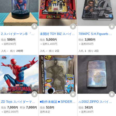
2.スパイダーマンB 「ス
未開封 TOY BIZ スパイダ
7894PC S.H.Figuarts マ
パイダーマン2 ミニロー
ーマン Heavy Hitters 4体
ーベル アベンジャーズ ホ
500
5,000
3,980
現在
円
現在
円
現在
円
ルケーキ」食玩 ブルボン
セット フィギュア トイビ
ークアイ フィギュア◆SH
＋送料290円
＋送料1,400円
＋送料950円
フィギュア
ズ SPIDER-MAN マーベ
フィギュアーツ MARVEL
入札
-
残り
2時間
入札
-
残り
2日
入札
1
残り
2日
ル ウルヴァリン ヴェノム
AVENGERS Hawkeye バ
レトロ Toy
ンダイ
ZD Toys スパイダーマン
■動作未確認 ■ SPIDER-M
♪♪2002 ZIPPO スパイダ
ブランドニューデイ 1/10
AN 3 スパイダーマン AC
ーマン Spider-Man マー
7,000
7,000
510
341
現在
円
即決
円
現在
円
現在
円
可動フィギュア 海外限
TION COMMAND BLACK
ベル Marvel オイルライタ
＋送料2,000円
送料未定
＋送料180円
定正規品 マーベルMAR
-SUITED ブラック マーベ
ー ジッポー