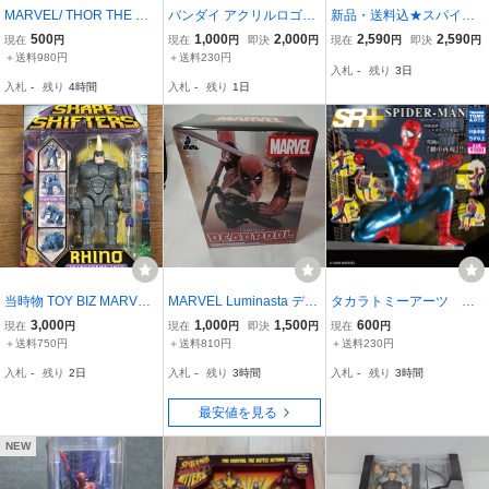
MARVEL/ THOR THE DA
バンダイ アクリルロゴデ
新品・送料込★スパイダ
RK WORLD 【THOR】フ
ィスプレイEX アベンジャ
ーマン★白半袖★SPIDE
500
1,000
2,000
2,590
2,590
現在
円
現在
円
即決
円
現在
円
即決
円
ィギュア マーベルコミ
ーズ インフィニティウォ
R MAN★ポーズ★マーベ
＋送料980円
＋送料230円
入札
-
残り
3日
ックス アメコミ ハズ
ー 開封美品 MCU マーベ
ル
入札
-
残り
4時間
入札
-
残り
1日
ブロ Hasbro 2013年
ルシネマティックユニバ
ース
当時物 TOY BIZ MARVEL
MARVEL Luminasta デッ
タカラトミーアーツ ガ
SHAPE SHIFTERS RHIN
ドプール Ver.2 セガ フィ
チャ フィギュア SR+
3,000
1,000
1,500
600
現在
円
現在
円
即決
円
現在
円
O フィギュア デッドスト
ギュア マーベル DEADP
スパイダーマン デラック
＋送料750円
＋送料810円
＋送料230円
ック
OOL
スエディション ③スパイ
入札
-
残り
2日
入札
-
残り
3時間
入札
-
残り
3時間
ダーマン（スパイダーセ
ンス）
最安値を見る
NEW