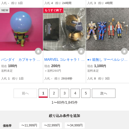
入札
-
残り
1日
入札
4
残り
24時間
入札
3
残り
4時間
VEL
ル MARVEL 映画
NEW
もうすぐ終了
バンダイ カプキャラ M
MARVEL コレキャラ！ ア
●○ 箱無し マーベルレジェ
ARVEL02 スパイダーマ
ベンジャーズ03 サノス ガ
ンド フィギュア まとめ売
100
200
1,100
現在
円
現在
円
現在
円
ン ミステリオ (足元の
チャガチャ
り ●○
送料未定
＋送料260円
送料未定
雲が欠品しています) フ
入札
1
残り
1日
入札
-
残り
28分7秒
入札
8
残り
3日
ィギュア 中古
前へ
1
2
3
4
5
次へ
1〜60件/1,845件
絞り込み条件を追加
〜11,999円
〜22,999円
〜34,999円
価格帯