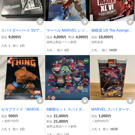
スパイダーバース SVアク
マーベル MARVEL レジェ
御模道 1/9 The Avengers
ション スパイダーマン・
ンド デトロイト・スティ
アイアンマン マーベル ア
9,000
4,000
4,000
10,000
現在
円
現在
円
即決
円
現在
円
ノワール 開封品 送料無料
ール Detroit Steel 6インチ
ベンジャーズ ヒーロー プ
送料は商品ページ参照
送料未定
入札
1
残り
1日
ラモデル 未組立品 発光可
入札
-
残り
3日
入札
-
残り
5時間
能 [並行輸入品]
セガプライズ「MARVEL
8種類セット スパイダー
MARVEL スパイダーマ
ACT/CUT プレミアムフィ
マン4 ブランドニューデ
ン MODEL KITS LEVEL
500
21,400
1,000
現在
円
現在
円
現在
円
ギュア “シング”」
イ ぬいぐるみマスコット
2 フィギュア マーベル
＋送料750円
21,400
＋送料980円
即決
円
キーホルダー HOTTOYS
コミックス アメコミ ト
送料は商品ページ参照
入札
1
残り
2日
入札
1
残り
3時間
COSBI コスビ 海外限定
イビズ TOYBIZ 1999
入札
-
残り
1日