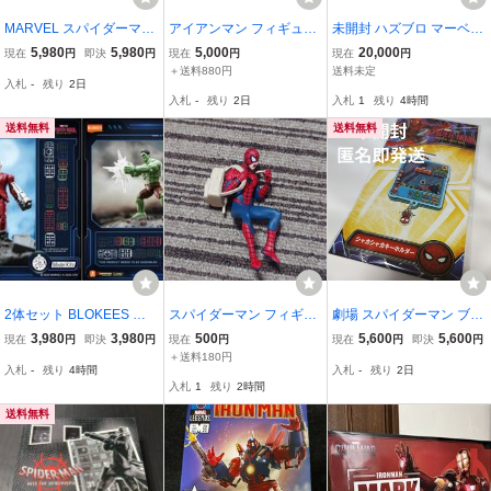
MARVEL スパイダーマン
アイアンマン フィギュア
未開封 ハズブロ マーベル
4点キャンプセット テン
アクションフィギュア
レジェンド ハルク(マキシ
5,980
5,980
5,000
20,000
現在
円
即決
円
現在
円
現在
円
ト 寝袋 収納バッグ
マムシリーズ)&パニッシ
＋送料880円
送料未定
入札
-
残り
2日
ャー エグゾスーツ(ハルク
入札
-
残り
2日
入札
1
残り
4時間
バスターアーマー) サン
ダーボルツ
送料無料
送料無料
2体セット BLOKEES ハ
スパイダーマン フィギュ
劇場 スパイダーマン ブラ
ルク トゥームストーン ス
ア MARVEL スパイダーマ
ンドニューデイ シャカシ
3,980
3,980
500
5,600
5,600
現在
円
即決
円
現在
円
現在
円
即決
円
パイダーマン ブランド・
ンの日常 食事 マーベル
ャカキーホルダー トム
＋送料180円
入札
-
残り
4時間
入札
-
残り
2日
ニュー・デイ プラモデル
ヒーロー アメコミ ガチャ
ホ 映画 劇場 グッズ スパ
入札
1
残り
2時間
SpiderMan Hulk Tombsto
ピザ
イダートラッカー spider
ne ブロッキーズ
man
送料無料