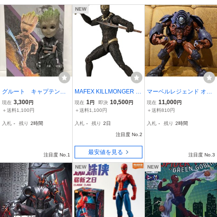
NEW
グルート キャプテンア
MAFEX KILLMONGER T
マーベルレジェンド オン
メリカ フィギュア ガー
HE INFINITY SAGA No.2
スロート
3,300
1
10,500
11,000
現在
円
現在
円
即決
円
現在
円
ディアンズ MARVEL
65 マフェックス キルモン
＋送料1,100円
＋送料1,100円
＋送料810円
ガー 新品未開封 映画 ブ
入札
-
残り
2時間
入札
-
残り
2日
入札
-
残り
2時間
ラックパンサー MAFEX
注目度 No.2
最安値を見る
注目度 No.1
注目度 No.3
NEW
NEW