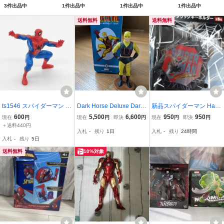
3件出品中
1件出品中
1件出品中
1件出品中
約190mm PVCABS
塗装済み可動フィギ
送料無料
送料無料
ア
ts1546 スパイダーマン フ
Dark Horse Deluxe Dare
新品スパイダーマン Hap
ィギュア 約9cm MARVEL
devil #4 デアデビル 世界
pyくじ メタリックキーホ
600
5,500
6,600
950
950
現在
円
現在
円
即決
円
現在
円
即決
円
1996 レトロ
限定650体 缶ケース付 M
ルダー F賞 キーホルダー
＋送料440円
入札
-
残り
1日
入札
-
残り
24時間
ARVEL マーベル
MARVEL マーベル
入札
-
残り
5日
送料無料
10%対象