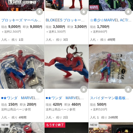
ブロッキーズ マーベルラ
BLOKEES ブロッキーズ
☆希少☆MARVEL ACT/C
イバルズ ウルトロン レジ
スパイダーマン ブランド
UT プレミアムフィギュア
9,000
9,000
3,500
3,500
1,700
現在
円
即決
円
現在
円
即決
円
現在
円
ェンド版 プラモデル 海
ニューデイ プラモデル 可
“スパイダーマンvsグリー
＋送料2,500円
＋送料1,500円
＋送料660円
外限定正規品
動 海外限定正規品 マ
ン・ゴブリン”♪★新品未
入札
-
残り
1日
入札
-
残り
3日
入札
-
残り
4時間
ーベル
開封♪♪☆お安く出品中で
す♪♪♪
■★ワンダ MARVEL
■★ワンダ MARVEL
スパイダーマン吸着板付
アメージングスパイダー
アメージングスパイダー
きフィギュア
150
200
420
460
500
現在
円
即決
円
現在
円
即決
円
現在
円
マン フィギュアストラ
マン フィギュアストラ
送料は商品ページ参照
送料は商品ページ参照
＋送料520円
ップ Ｃ
ップ Ｂ
入札
-
残り
4時間
入札
-
残り
2日
入札
1
残り
24時間
NEW
もうすぐ終了
NEW