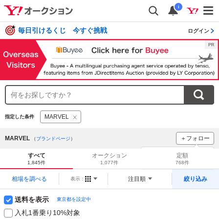
i
毎日引けるくじ 今すぐ挑戦
ログイン
MARVEL
指定した条件
MARVEL
＋フォロー
（
ブランドページ
）
ブランドをフォロー
して
すべて
オークション
定額
新着
をチェック！
1,845件
1,077件
768件
相場を調べる
注目順
絞り込み
表示：
送料を表示
東京都を設定中
入札1番乗り10%対象