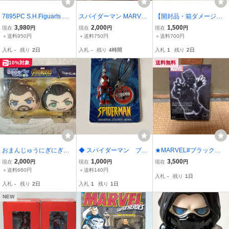
7895PC S.H.Figuarts マ
スパイダーマン MARVEL
【開封品・箱ダメージ有
ーベル スカーレット・ウ
ポージング ぬいぐるみ 約
り】：スパイダーマン/ア
3,980
2,000
1,500
現在
円
現在
円
現在
円
ィッチ アベンジャーズ イ
20cm ポーズ
イアンマン 週刊 マーベ
＋送料950円
＋送料750円
＋送料700円
ンフィニティー・ウォー
ル・ファクト・ファイル
入札
-
残り
2日
入札
-
残り
4時間
入札
1
残り
2日
フィギュア◆SHフィギュ
特典フィギュアのみ(2026
アーツ MARVEL
0803)
10%対象
送料無料
おまんじゅうにぎにぎペ
◆ スパイダーマン ブロ
★MARVEL#ブラックパ
アマスコット AVENGER
ックフィギュアストラッ
ンサーフィギュア/新品#
2,000
1,000
3,500
現在
円
現在
円
現在
円
S INFINITY WAR Thor&L
プ フィギュア キーホ
未開封品
＋送料660円
＋送料140円
入札
-
残り
1日
oki MARVEL
ルダー ストラップ ユ
入札
-
残り
2日
入札
1
残り
1日
ニバーサルスタジオ キー
チェーン
NEW