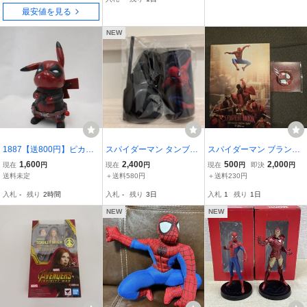
トムホランド MARVEL
最安値を見る
NEW
1887【送800円】ピカチ
スパイダーマン タンブラ
スパイダーマン ブランド
ュウ × デットプール コラ
ー ストロー付き カップ M
ニューデイ 8月1日 映
1,600
2,400
500
2,000
現在
円
現在
円
現在
円
即決
円
ボ商品 フィギュア サイズ
ARVEL
画入場者限定特典バッ
送料未定
＋送料580円
＋送料230円
約13㎝
ジ MARVEL オリジナ
入札
-
残り
2時間
入札
-
残り
3日
入札
1
残り
1日
ル ピンバッジ ポストカ
ードおまけ付き！
NEW
NEW