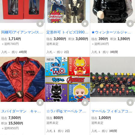
同梱可/アイアンマン/スパ
定形外可 トイビズ1990年
★ウィンターソルジャー
イダーマン/フィギュア/マ
旧版 5″MARVEL SUPER
ソフビパペットマスコッ
1,714
3,000
3,000
390
1,590
現在
円
現在
円
即決
円
現在
円
即決
円
ーベル・ファクト・ファ
HEROES パニッシャー T
ト MARVEL マーベル バ
＋送料780円
送料未定
＋送料180円
イル/MARVEL/ディアゴス
HE PUNISHER マーベル
ッキー フィギュア 指人形
入札
-
残り
4時間
入札
-
残り
2日
入札
1
残り
3時間
ティーニ/2点セット/非売
スーパーヒーローズ*TOY
ソフビフィギュア 中古
品/未使用品/
BIZ アベンジャーズMCU
NEW
スパイダーマン キャラ
☆ラバFig.マーベル アベ
マーベル フィギュアコレ
ジャン スカジャン Lサ
ンジャーズ「キャプテ
クション など まとめて
7,500
800
1,000
現在
円
現在
円
現在
円
イズ 美品 SPIDER-MA
ン・アメリカ アイアンマ
カプセルトイ スパイダー
15,500
送料未定
送料未定
即決
円
N マーベル MARVEL ア
ン ブラックパンサー キャ
マン ハルク キャプテンア
＋送料950円
入札
1
残り
2日
入札
-
残り
3時間
メリカンコミック
プテン・マーベル」フィ
メリカ など ミニフィギュ