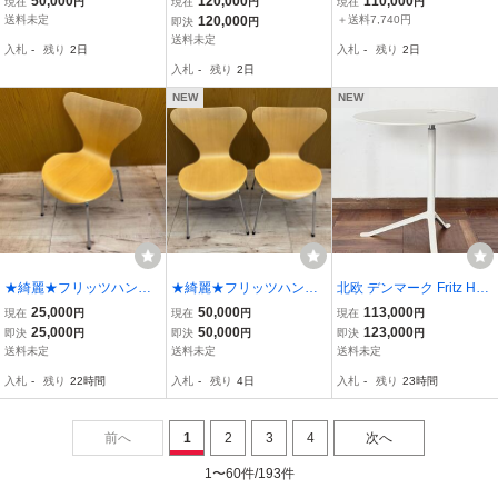
50,000
120,000
110,000
現在
円
現在
円
現在
円
07 885 AI BLUE アイブル
ファ ・・・片側サイド欠
18 POT ラウンジチェア
送料未定
120,000
＋送料7,740円
即決
円
ー 青 廃番カラー 椅子 イ
■The Spoke-Back Sofa
ブラウンブロンズレッグ
送料未定
入札
-
残り
2日
入札
-
残り
2日
ス アルネ・ヤコブセン ス
ふ-65
アルネ・ヤコブセン 展示
入札
-
残り
2日
タッキング
品
NEW
NEW
★綺麗★フリッツハンセ
★綺麗★フリッツハンセ
北欧 デンマーク Fritz Han
ン★1脚★セブンチェア★
ン★2脚セット★セブンチ
sen フリッツハンセン リ
25,000
50,000
113,000
現在
円
現在
円
現在
円
北欧★ヤコブセン★デザ
ェア★北欧★ヤコブセン
トルフレンド ホワイト ラ
25,000
50,000
123,000
即決
円
即決
円
即決
円
イナーズ家具★Fritz Hans
★デザイナーズ家具★Frit
ウンド サイドテーブル 昇
送料未定
送料未定
送料未定
en★チェア★SR(V563）
z Hansen★チェア★SR
降 コーヒーテーブル
入札
-
残り
22時間
入札
-
残り
4日
入札
-
残り
23時間
(V729)
前へ
1
2
3
4
次へ
1〜60件/193件