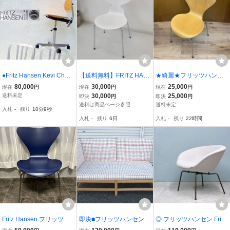
●Fritz Hansen Kevi Chair
【送料無料】FRITZ HAN
★綺麗★フリッツハンセ
Jorgen Rasmussen MAD
SEN フリッツ・ハンセン
ン★1脚★セブンチェア★
80,000
30,000
25,000
現在
円
現在
円
現在
円
E IN DENMARK 北欧 デ
アントチェア カラードア
北欧★ヤコブセン★デザ
送料未定
30,000
25,000
即決
円
即決
円
ンマーク フリッツ ハンセ
ッシュ■管理番号：D-06-
イナーズ家具★Fritz Hans
送料は商品ページ参照
送料未定
入札
-
残り
10分7秒
ン ヨルゲン ラスムッセン
26
en★チェア★SR(V549）
入札
-
残り
6日
入札
-
残り
22時間
ケビ チェア 美
Fritz Hansen フリッツ・
即決■フリッツハンセン
◎ フリッツハンセン Fritz
ハンセン セブンチェア 31
ソファ スポークバックソ
Hansen ポットチェア 33