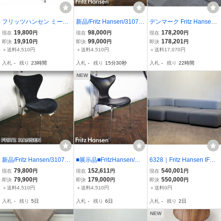
フリッツハンセン ミーテ
新品/Fritz Hansen/3107
デンマーク Fritz Hansen
ィングチェア セブンチェ
セブンチェア/Full Paddin
「SUPERELLIPSE」延長
19,800
98,000
178,200
現在
円
現在
円
現在
円
ア ホワイト アルネ・ヤコ
g/エッセンシャルレザー/b
式テーブル ピート・ハイ
19,910
99,000
178,201
即決
円
即決
円
即決
円
ブセン 北欧家具 デザイナ
lack/本革/アルネ・ヤコブ
ン ブルーノ・マテソン リ
＋送料4,510円
＋送料4,510円
＋送料17,070円
ーズチェア 中古オフィス
セン/ダイニングチェア/1
ビング フリッツハンセン
入札
-
残り
23時間
入札
-
残り
15分28秒
入札
-
残り
22時間
家具 KK22035
7.4万/st259k
スーパー楕円
NEW
新品/Fritz Hansen/3107
■展示品■FritzHansen/フ
6328｜Fritz Hansen IFデ
セブンチェア/フルパディ
リッツハンセン■高級■LIL
ザイン賞 Piero Lissoni AL
79,800
152,611
540,001
現在
円
現在
円
現在
円
ング/BELFAST グレーブ
Y/リリーチェア■3108■ア
PHABET-KVADRAT RAF
79,900
179,000
550,000
即決
円
即決
円
即決
円
ルー/アルネ・ヤコブセン/
ルネ・ヤコブセン■黒総革
SIMONS /アルファベット
＋送料4,510円
＋送料4,510円
＋送料0円
タグ付き/ダイニングチェ
■ソフトレザー■24万■eee
ステージコーナーソファ
入札
-
残り
5日
入札
-
残り
6日
入札
-
残り
2日
ア/13.3万/st274k
6456m
｜フリッツハンセン
NEW