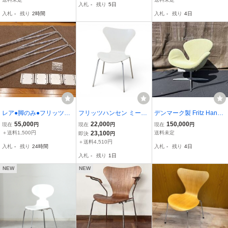
入札
-
残り
5日
家具 デンマーク製
ージ b/北欧 アアルト コン
入札
-
残り
2時間
入札
-
残り
4日
ラン Idee
レア●脚のみ●フリッツハ
フリッツハンセン ミーテ
デンマーク製 Fritz Hanse
ンセン●FRITZ HANSEN●
ィングチェア セブンチェ
n/フリッツ ハンセン SWA
55,000
22,000
150,000
現在
円
現在
円
現在
円
Bテーブル●スパンレッグ
ア ホワイト アルネ・ヤコ
N/スワンチェア アルネヤ
＋送料1,500円
23,100
送料未定
即決
円
●アルネヤコブセン●北欧
ブセン 北欧家具 デザイナ
コブセン リビング ダイ
＋送料4,510円
入札
-
残り
24時間
入札
-
残り
4日
●デンマーク●交換用に
ーズチェア 中古オフィス
ニング 椅子 ヴィンテージ
入札
-
残り
1日
家具 AG22035
北欧家具 no1
NEW
NEW