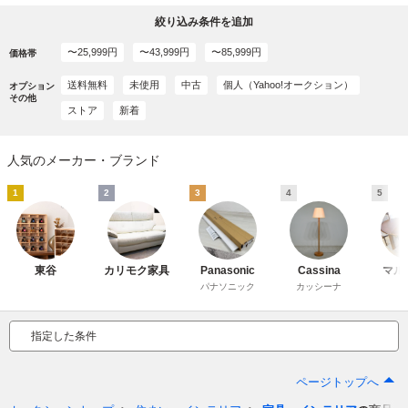
絞り込み条件を追加
〜25,999円
〜43,999円
〜85,999円
価格帯
送料無料
未使用
中古
個人（Yahoo!オークション）
オプション
その他
ストア
新着
人気のメーカー・ブランド
1
2
3
4
5
東谷
カリモク家具
Panasonic
Cassina
マル
パナソニック
カッシーナ
指定した条件
ページトップへ