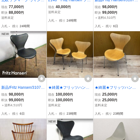
ージ Fritz Hansen フリッ
ッツハンセン セブンチ
セブンチェア/Full Paddin
77,000
40,000
98,000
現在
円
現在
円
現在
円
ツハンセン アルネ ヤコブ
ェア フロントパディン
g/エッセンシャルレザー/b
88,000
送料未定
99,000
即決
円
即決
円
セン セブンチェア アーム
グ 赤系 布張り 展示
lack/本革/アルネ・ヤコブ
送料未定
＋送料4,510円
入札
-
残り
24時間
ビンテージ 2
品
セン/ダイニングチェア/1
入札
-
残り
24時間
入札
-
残り
6日
7.4万/st258k
NEW
新品/Fritz Hansen/3107
★綺麗★フリッツハンセ
★綺麗★フリッツハンセ
セブンチェア/Full Paddin
ン★4脚セット★セブンチ
ン★1脚★セブンチェア★
98,000
100,000
25,000
現在
円
現在
円
現在
円
g/エッセンシャルレザー/b
ェア★北欧★ヤコブセン
北欧★ヤコブセン★デザ
99,000
100,000
25,000
即決
円
即決
円
即決
円
lack/本革/アルネ・ヤコブ
★デザイナーズ家具★Frit
イナーズ家具★Fritz Hans
＋送料4,510円
送料未定
送料未定
セン/ダイニングチェア/1
z Hansen★チェア★SR
en★チェア★SR(V880)
入札
-
残り
6日
入札
-
残り
23時間
入札
-
残り
23時間
7.4万/st260k
(W357)
NEW