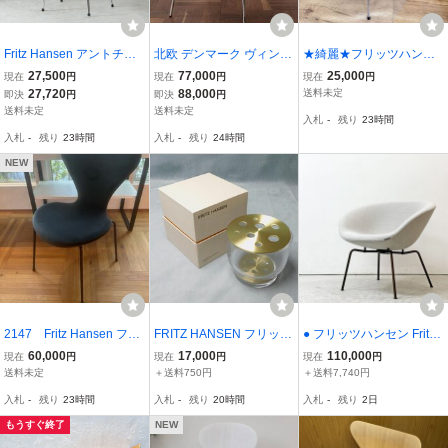
Fritz Hansen アントチェ
北欧 デンマーク ヴィンテ
★綺麗★フリッツハンセ
ア/アリンコチェア ホワイ
ージ Fritz Hansen フリッ
ン★1脚★セブンチェア★
27,500
77,000
25,000
現在
円
現在
円
現在
円
ト A ZR24941
ツハンセン アルネ ヤコブ
北欧★ヤコブセン★デザ
27,720
88,000
送料未定
即決
円
即決
円
セン セブンチェア アーム
イナーズ家具★Fritz Hans
送料未定
送料未定
入札
-
残り
23時間
ビンテージ 1
en★チェア★SR(W257）
入札
-
残り
23時間
入札
-
残り
24時間
NEW
2147 Fritz Hansen フリ
FRITZ HANSEN フリッ
● フリッツハンセン Fritz
ッツハンセン セブンチ
ツ・ハンセン IKEBANA S
Hansen ポットチェア 33
60,000
17,000
110,000
現在
円
現在
円
現在
円
ェア フルパディング
MALL 花器 いけばな M26
18 POT ラウンジチェア
送料未定
＋送料750円
＋送料7,740円
布張 青系 展示品
070501
クリスチャンハウン ベー
入札
-
残り
23時間
入札
-
残り
20時間
入札
-
残り
2日
ジュ アルネ・ヤコブセン
展示品
もうすぐ終了
NEW