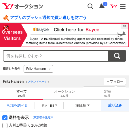
i
アプリのプッシュ通知で買い逃しを防ごう
毎日引けるくじ 今すぐ挑戦
ログイン
Fritz Hansen
指定した条件
Fritz Hansen
＋フォロー
（
ブランドページ
）
ブランドをフォロー
して
すべて
オークション
定額
新着
をチェック！
193件
132件
61件
相場を調べる
注目順
絞り込み
表示：
送料を表示
東京都を設定中
入札1番乗り10%対象