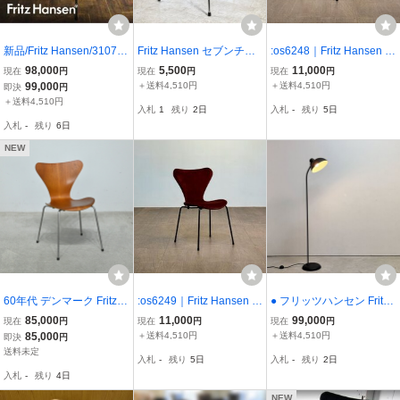
新品/Fritz Hansen/3107
Fritz Hansen セブンチェ
:os6248｜Fritz Hansen M
セブンチェア/Full Paddin
ア ブラック Arne Jacobs
oMAコレクション 名作 Ar
98,000
5,500
11,000
現在
円
現在
円
現在
円
g/エッセンシャルレザー/b
en フリッツハンセン デン
ne Jacobsen SERIES7/セ
99,000
＋送料4,510円
＋送料4,510円
即決
円
lack/本革/アルネ・ヤコブ
マーク製 2004年 ②
ブン ベロアフルパディン
＋送料4,510円
入札
1
残り
2日
入札
-
残り
5日
セン/ダイニングチェア/1
グダイニングチェア｜フ
入札
-
残り
6日
7.4万/st262k
リッツハンセン
NEW
60年代 デンマーク Fritz H
:os6249｜Fritz Hansen M
● フリッツハンセン Fritz
ansen アルネ・ヤコブセ
oMAコレクション 名作 Ar
Hansen カイザーイデル
85,000
11,000
99,000
現在
円
現在
円
現在
円
ン “3107” セブンチェア
ne Jacobsen SERIES7/セ
KAISER IDELL フロアラ
85,000
＋送料4,510円
＋送料4,510円
即決
円
チーク材 ヴィンテージ a/
ブン ベロアフルパディン
ンプ 6556-F マットブラ
送料未定
入札
-
残り
5日
入札
-
残り
2日
北欧 ウェグナー アクタス
グダイニングチェア｜フ
ック スチール クリスチャ
入札
-
残り
4日
リッツハンセン
ン・デル 北欧
NEW