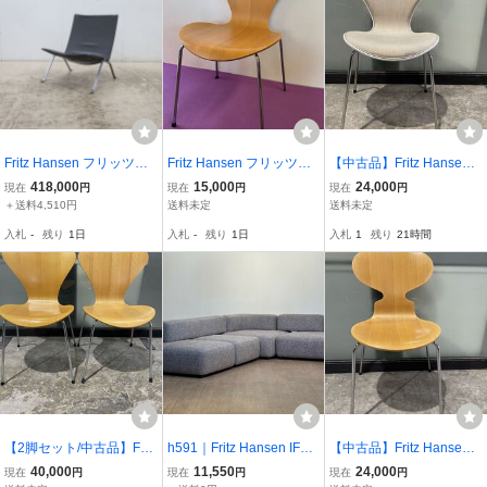
Fritz Hansen フリッツ・
Fritz Hansen フリッツハ
【中古品】Fritz Hansen
ハンセン PK22 Lounge C
ンセン セブンチェア
フリッツ・ハンセン チェ
418,000
15,000
24,000
現在
円
現在
円
現在
円
hair ラウンジチェア ヴィ
北欧 ヤコブセン デザ
ア アルネ・ヤコブセン ホ
＋送料4,510円
送料未定
送料未定
ンテージ レザー/革 ポー
イナーズ家具 1脚
ワイト
入札
-
残り
1日
入札
-
残り
1日
入札
1
残り
21時間
ル・ケアホルム 68万 名作
品 ①
【2脚セット/中古品】Frit
h591｜Fritz Hansen IFデ
【中古品】Fritz Hansen
z Hansen フリッツ・ハン
ザイン賞 Piero Lissoni AL
フリッツ・ハンセン チェ
40,000
11,550
24,000
現在
円
現在
円
現在
円
セン チェア アルネ・ヤコ
PHABET-KVADRAT RAF
ア アルネ・ヤコブセン ビ