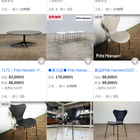
送料未定
＋送料0円
送料未定
ブセン ビーチ
SIMONS /アルファベット
ーチ ナチュラル
入札
-
残り
21時間
入札
2
残り
5日
入札
-
残り
21時間
ステージコーナーソファ
｜フリッツハンセン
送料無料
NEW
7172｜Fritz Hansen デザ
◆展示品◆ Fritz Hansen
新品/Fritz Hansen/3107セ
イン賞名作 Jehs+Laub S
フリッツ・ハンセン PK7
ブンチェア/Full Padding/
83,000
176,000
98,000
現在
円
現在
円
現在
円
PACE/スペース ディスプ
1 サイドテーブル ミニテ
エッセンシャルレザー/ラ
88,000
99,000
即決
円
即決
円
入札
-
残り
22時間
レイガラスセンターテー
ーブル/ネストテーブル ホ
ーバ/本革/アルネ・ヤコブ
＋送料4,510円
＋送料4,510円
ブル｜フリッツハンセン
ワイト ポール・ケアホル
セン/ダイニングチェア/1
入札
-
残り
2日
入札
-
残り
6日
ポール・ケアホルム
ム 37万 ②
7.4万/st266k
NEW