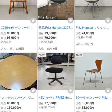
1940年代 デンマーク ヴ
新品/Fritz Hansen/3107
Fritz Hansen フリッツハ
ィンテージ Fritz Hansen
セブンチェア/フルパディ
ンセン ドロップチェア 5.
98,000
79,800
24,800
現在
円
現在
円
現在
円
フリッツハンセン コムバ
ング/BELFAST グレーブ
6万 ダイニングチェア ア
98,000
79,900
＋送料4,510円
即決
円
即決
円
ック ウィンザーチェア
ルー/アルネ・ヤコブセン/
ルネ・ヤコブセン ストー
送料未定
＋送料4,510円
入札
-
残り
2日
Ｂ/ハンス・J・ウェグナ
タグ付き/ダイニングチェ
ングレー 北欧 デンマーク
入札
-
残り
22時間
入札
-
残り
6日
ー FDBモブラー
ア/13.3万/st277k
名作
NEW
NEW
フリッツハンセン ダイ
KEVI ケヴィ FRITZ HANS
60年代 デンマーク Fritz H
ニングテーブル 丸テーブ
EN フリッツハンセン デ
ansen アルネ・ヤコブセ
80,000
27,500
85,000
現在
円
現在
円
現在
円
ル 廃盤モデル
スクチェア キャスターチ
ン “3107” セブンチェア
150,000
＋送料7,740円
85,000
即決
円
即決
円
ェア オフィスチェア 北欧
チーク材 60年代ヴィンテ
送料未定
送料未定