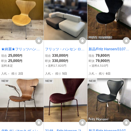
★綺麗★フリッツハンセ
フリッツ・ハンセン ロビ
新品/Fritz Hansen/3107
ン★1脚★セブンチェア★
ーベンチ ロビーソファ 幅
セブンチェア/フルパディ
25,000
330,000
79,800
現在
円
現在
円
現在
円
北欧★ヤコブセン★デザ
2100mm 待合室 おしゃれ
ング/BELFAST グレーブ
25,000
330,000
79,900
即決
円
即決
円
即決
円
イナーズ家具★Fritz Hans
(中古品)
ルー/アルネ・ヤコブセン/
送料未定
＋送料17,820円
＋送料4,510円
en★チェア★SR(W437)
タグ付き/ダイニングチェ
入札
-
残り
2日
入札
-
残り
5日
入札
-
残り
6日
ア/13.3万/st275k
NEW
NEW
NEW
北欧 デンマーク ヴィンテ
2148 Fritz Hansen フリ
新品/Fritz Hansen/3107