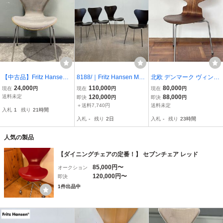
【中古品】Fritz Hansen
8188/｜Fritz Hansen Mo
北欧 デンマーク ヴィンテ
フリッツ・ハンセン チェ
MAコレクション名作 Arn
ージ Fritz Hansen フリッ
24,000
110,000
80,000
現在
円
現在
円
現在
円
ア アルネ・ヤコブセン オ
e Jacobsen アッシュ材 S
ツハンセン アルネ ヤコブ
送料未定
120,000
88,000
即決
円
即決
円
ーク
ERIES7/セブン ダイニン
セン アントチェア 3本脚
＋送料7,740円
送料未定
入札
1
残り
21時間
グチェア｜フリッツハン
チーク ビンテージ
入札
-
残り
2日
入札
-
残り
23時間
セン ACTUS アクタス
人気の製品
【ダイニングチェアの定番！】 セブンチェア レッド
85,000円〜
オークション
120,000円〜
即決
1件出品中