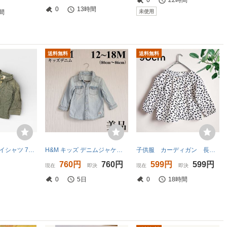
0
22時間
0
13時間
未使用
間
送料無料
送料無料
H&M コーデュロイシャツ 74cm 6-9ヶ月 ダークグリーン 深緑 長袖 ネル
H&M キッズ デニムジャケット 男女兼用 美品 80cm 12-18m 春服 長袖シャツ エイチアンドエム デニム
子供服 カーディガン 長袖 羽織り キッズ 90 h&m 水玉 ベビー服 ガーゼ
760円
760円
599円
599円
現在
即決
現在
即決
0
5日
0
18時間