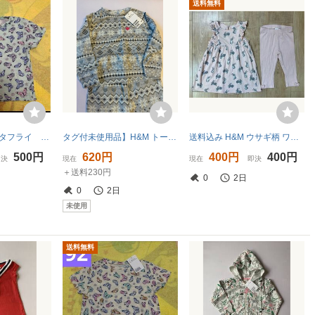
送料無料
H&M ブルー バタフライ 蝶々 半袖 Tシャツ 92
タグ付未使用品】H&M トーライナー と ズボン セットアップ サイズ 92cm 2 歳
送料込み H&M ウサギ柄 ワンピース チュニック フリル 9-12monthsと、ピンクのスパッツ6-9months リボン 記名なし 保育園にも サイズ80
500円
620円
400円
400円
即決
現在
現在
即決
＋送料230円
0
2日
0
2日
未使用
送料無料