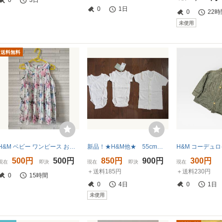
0
3日
0
1日
0
22時
未使用
送料無料
H&M ベビー ワンピース お花 バタフライ フレア シフォン プリーツ 90
新品！★H&M他★ 55cmコンビ肌着、70cm ベビー肌着 ３枚セット
500円
500円
850円
900円
300円
現在
即決
現在
即決
現在
＋送料185円
＋送料230円
0
15時間
0
4日
0
1日
未使用