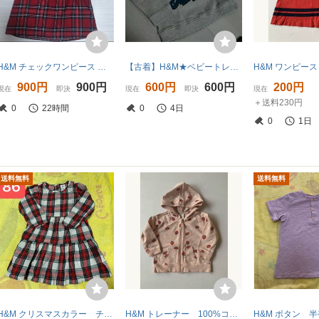
H&M チェックワンピース サイズ68 送料無料
【古着】H&M★ベビートレーナー●裏起毛♪サイズ80
900円
900円
600円
600円
200円
現在
即決
現在
即決
現在
＋送料230円
0
22時間
0
4日
0
1日
送料無料
送料無料
H&M クリスマスカラー チェック 長袖 シャツ ワンピース 86
H&M トレーナー 100%コットン サイズ80cm 1歳 いちご