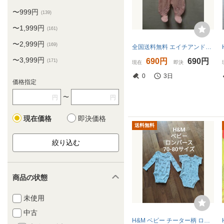
〜999円
(139)
〜1,999円
(161)
〜2,999円
(169)
全国送料無料 エイチアンドエム H&M 子供服キッズベビー女の子 ハート柄ピンク色フリース素材 防寒 パーカー付きロンパース 56(50/1-2M)
〜3,999円
690円
690円
(171)
現在
即決
0
3日
価格指定
〜
円
円
現在価格
即決価格
送料無料
商品の状態
未使用
中古
H&M ベビー チーター柄 ロンパース 70-80サイズ