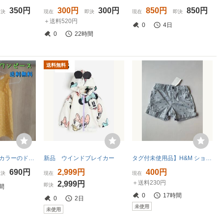
350円
300円
300円
850円
850円
即決
現在
即決
現在
即決
＋送料520円
0
4日
0
22時間
送料無料
H&M マスタードカラーのドット柄ワンピース サイズ80 送料無料 エイチアンドエム
新品 ウインドブレイカー
タグ付未使用品】H&M ショートパンツ ウエストのボタンで調節可能 綿100％ サイズ: 92cm 2歳
690円
2,999円
400円
即決
現在
現在
＋送料230円
2,999円
即決
間
0
17時間
0
2日
未使用
未使用