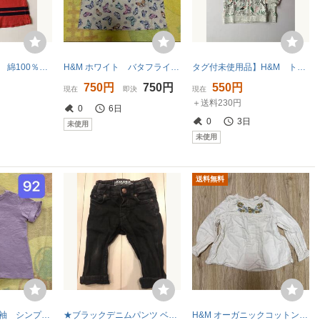
H&M ワンピース 綿100％ サイズ: 92cm 2歳
H&M ホワイト バタフライ 蝶々 半袖 Tシャツ 92
タグ付未使用品】H&M トライーナ サイズ86cm 2歳
750円
750円
550円
現在
即決
現在
＋送料230円
0
6日
0
3日
未使用
未使用
送料無料
H&M ボタン 半袖 シンプル Tシャツ くすみパープルピンク 92
★ブラックデニムパンツ ベビーサイズ 70 即決★
H&M オーガニックコットン 花柄 刺繍 ブラウス 3T 95