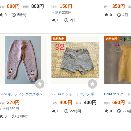
800円
800円
150円
350円
現在
即決
現在
現在
＋送料230円
0
5時間
0
4日
0
2日
送料無料
送料無料
H&M キルティングのズボン パンツ サイズ92cm 2歳
92 H&M ショートパンツ 半ズボン ハーフパンツ 水色 ブルー ヒッコリー ストライプ 夏用 保育園 yshop子供服90 95
270円
400円
400円
690円
現在
現在
即決
現在
＋送料230円
0
22時間
0
22時
0
17時間