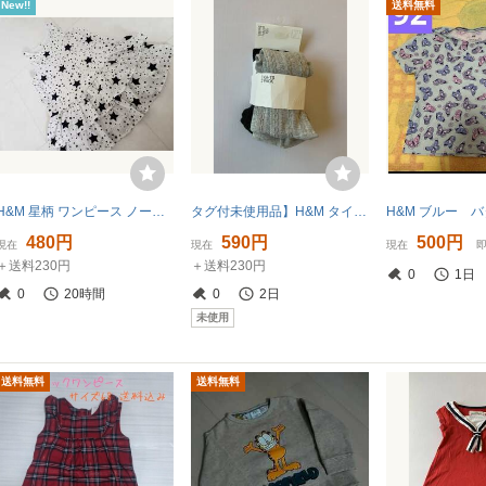
New!!
送料無料
H&M 星柄 ワンピース ノースリーブフリフリ 女の子 サイズ98 2-3Y白紺色95100
タグ付未使用品】H&M タイツ 2個入り セット サイズ: 92cm 2歳
480円
590円
500円
現在
現在
現在
＋送料230円
＋送料230円
0
1日
0
20時間
0
2日
未使用
送料無料
送料無料