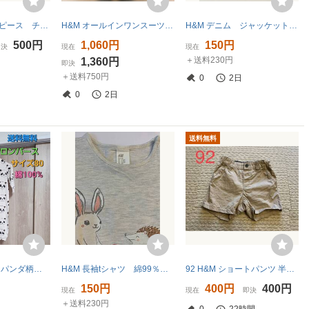
H&M シャツワンピース チュニック サイズ90 12-18month ピンク ロングカーディガン 冷房対策
H&M オールインワンスーツ 68 4-6Mミトン ソックス付 裏地ボア グレー カバーオール ボディオール ロンパース
H&M デニム ジャッケット フード取り外し可 サイズ: 92 cm 2歳
500円
1,060円
150円
即決
現在
現在
＋送料230円
1,360円
即決
＋送料750円
0
2日
0
2日
送料無料
新品未使用 H&M パンダ柄ロンパース サイズ80 送料無料
H&M 長袖tシャツ 綿99％ サイズ80cm 1歳
92 H&M ショートパンツ 半ズボン ハーフパンツ ベージュ 夏用 保育園 yshop子供服90 95
150円
400円
400円
現在
現在
即決
＋送料230円