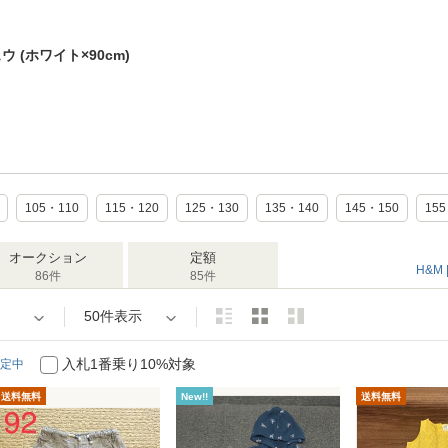
 (ホワイト×90cm)
105・110
115・120
125・130
135・140
145・150
15
オークション
定額
H&M
86件
85件
50件表示
入札1番乗り10%対象
定中
送料無料
New!!
送料無料