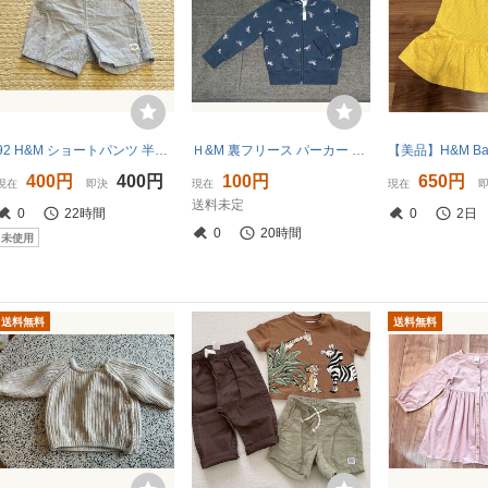
92 H&M ショートパンツ 半ズボン ハーフパンツ 水色 ブルー 夏用 保育園 yshop子供服90 95
Ｈ&M 裏フリース パーカー フード付き キラキラ ラメ ユニコーン 一角獣 濃紺 90
400円
400円
100円
650円
現在
即決
現在
現在
送料未定
0
22時間
0
2日
0
20時間
未使用
送料無料
送料無料