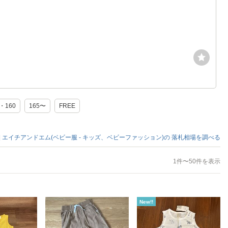
5・160
165〜
FREE
 | エイチアンドエム(ベビー服 - キッズ、ベビーファッション)の
落札相場を調べる
1件〜50件を表示
New!!