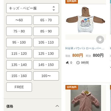
送料無料
キッズ・ベビー服
〜60
65・70
75・80
85・90
95・100
105・110
H＆M パウパトロール パーカー フード付きトレーナー 90 スウェットパーカー
115・120
125・130
800円
800円
現在
即決
0
9時間
135・140
145・150
155・160
165〜
FREE
送料無料
価格