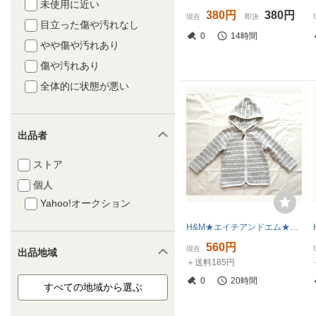
未使用に近い
380円
380円
現在
即決
目立った傷や汚れなし
0
14時間
やや傷や汚れあり
傷や汚れあり
全体的に状態が悪い
出品者
ストア
個人
Yahoo!オークション
H&M★エイチアンドエム★ジップアップジャケット★パーカー★裏起毛★グレー系★ボーダー柄★90
560円
現在
出品地域
＋送料185円
0
20時間