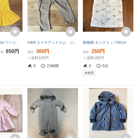
【美品】H&M Baby ワンピース イエロー 夏服 黄色 ノースリーブ 女の子 サイズ74cm 70 75
H&M エイチアンドエム ジョガーパンツ EUR92
動物柄 タンクトップ80cm
650円
300円
250円
即決
現在
現在
＋送料185円
＋送料185円
0
21時間
0
5日
未使用