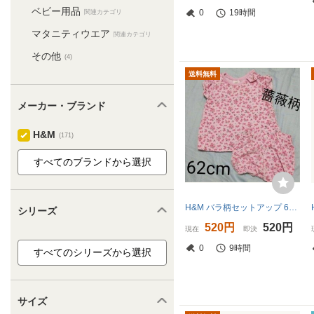
ベビー用品
0
19時間
関連カテゴリ
マタニティウエア
関連カテゴリ
その他
(4)
送料無料
メーカー・ブランド
H&M
(171)
H&M バラ柄セットアップ 62センチ ２ヶ月 ４ヶ月 赤ちゃん
シリーズ
520円
520円
現在
即決
0
9時間
サイズ