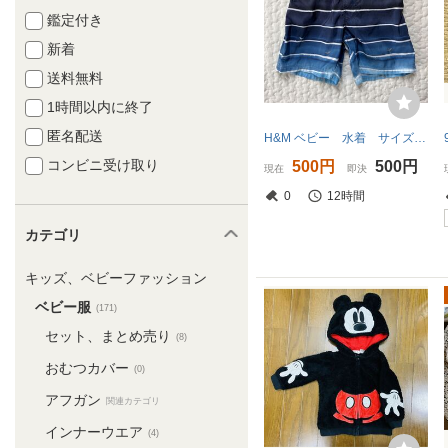
鑑定付き
新着
送料無料
1時間以内に終了
匿名配送
H&M ベビー 水着 サイズ 1歳半〜2歳くらい キッズ ネイビー 男の子
コンビニ受け取り
500円
500円
現在
即決
0
12時間
カテゴリ
キッズ、ベビーファッション
ベビー服
(171)
セット、まとめ売り
(8)
おむつカバー
(0)
アフガン
関連カテゴリ
インナーウエア
(4)