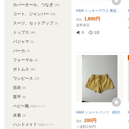
カバーオール、つなぎ
(14)
H&M ミッキーマウス 裏起毛☆暖かい☆ふわふわ フード付パーカー 90cm☆なりきり 東京ディズニーリゾート ディズニーランド ディズニーシー
コート、ジャンパー
(10)
1,800円
現在
スーツ、セットアップ
(1)
送料未定
トップス
0
1日
(46)
パジャマ
(1)
パーカ
(7)
フォーマル
(1)
ボトムス
(45)
ワンピース
(27)
浴衣
(0)
甚平
(0)
ベビー靴
関連カテゴリ
H&M ショートパンツ 綿100％ サイズ: 92cm 2歳 夏
水着
(3)
200円
現在
ハンドメイド
関連カテゴリ
＋送料230円