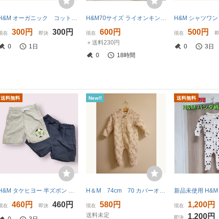
H&M オーガニック コットン ニット
H&M70サイズ ライオンキング サファリコーデセット リネン ベビー服 半袖Tシャツ ショートパンツ
300円
300円
600円
500円
現在
即決
現在
現在
＋送料230円
0
1日
0
3日
0
18時間
送料無料
New!!
送料無料
H&M タケヒヨー 半ズボン ハーフパンツ 95cm セット 男の子 ボトムス
H＆М 74cm 70 カバーオール ジャンプスーツ ボア 女の子 アウター
460円
460円
580円
1,200円
現在
即決
現在
現在
送料未定
1,200円
即決