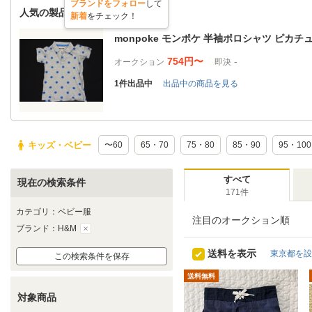
ブランドをフォロー
して
人気の製品
新着
をチェック！
monpoke モンポケ 半袖ポロシャツ ピカチュウ
754円〜
-
オークション
即決
1件出品中
出品中の商品を見る
キッズ・ベビー
〜60
65・70
75・80
85・90
95・100
すべて
現在の検索条件
171件
カテゴリ：ベビー服
注目のオークション順
ブランド：H&M
送料を表示
東京都を設
この検索条件を保存
送料無料
対象商品