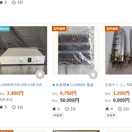
0
2日
New!!
送料無料
送料無料
LUXMAN DA-200 USB D/A Converter ラックスマン D/Aコンバーター 通電確認済み オーディオ機器 音響機器 1
★未使用★ LUXMAN 電源トランス 10F310 元箱付き ラックスマン 300B/2A3/845/UV211 自作真空管アンプパーツ 当時物
2,400円
6,750円
1,200円
現在
現在
現在
送料未定
50,000円
6,000円
即決
即決
5
2日
5
2日
4
2日
未使用
未使用