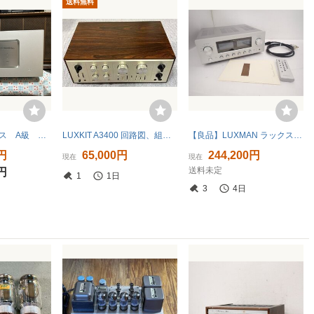
送料無料
LUXMAN ラックス A級 パワーアンプ M-800A 極上品
LUXKIT A3400 回路図、組み立てマニュアル付
【良品】LUXMAN ラックスマン L-505uX markII プリメインアンプ 2018年製 リモコン/説明書付 ∽ 76995-3
0円
65,000円
244,200円
現在
現在
送料未定
0円
1
1日
3
4日