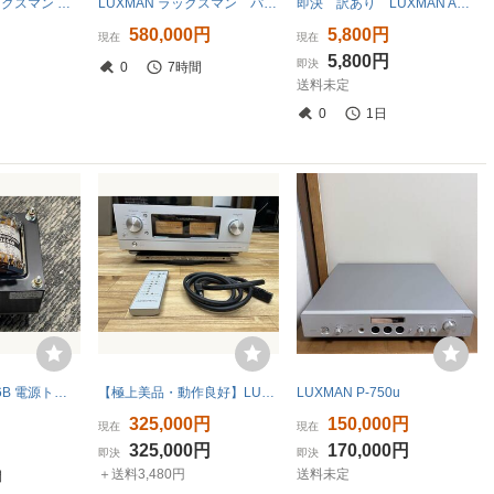
◆ LUXMAN ラックスマン CL35II プリアンプ オーディオ機器 コントロールアンプ 動作未確認/現状品 使用説明書付き P15466NK
LUXMAN ラックスマン パワー・アンプM-900U (メーカー保証2027年1月10日まで有り）(離島を除く)
即決 訳あり LUXMAN AS-5III スピーカーセレクター ラックスマン
円
580,000円
5,800円
現在
現在
5,800円
即決
0
7時間
送料未定
0
1日
LUXMAN S-2656B 電源トランス！1個
【極上美品・動作良好】LUXMAN L-590A 純A級プリメインアンプ リモコン・純正電源ケーブル付属｜名機・高音質・100V
LUXMAN P-750u
325,000円
150,000円
現在
現在
325,000円
170,000円
即決
即決
＋送料3,480円
送料未定
間