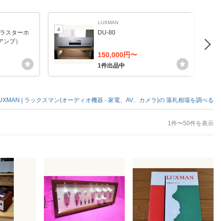
LUXMAN
4
5
Z/ブラスターホ
DU-80
アンプ）
150,000円〜
1件出品中
UXMAN | ラックスマン(オーディオ機器 - 家電、AV、カメラ)の
落札相場を調べる
1件〜50件を表示