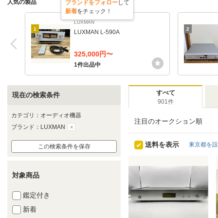
人気の製品
ブランドをフォロー
して
新着
をチェック！
LUXMAN
1
2
LUXMAN L-590A
325,000円〜
1件出品中
すべて
現在の検索条件
901件
カテゴリ：オーディオ機器
注目のオークション順
ブランド：LUXMAN
送料を表示
東京都を設
この検索条件を保存
対象商品
鑑定付き
新着