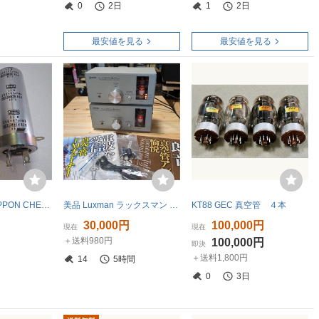
0
2日
1
2日
最安値を見る
最安値を見る
日本ケミコン NIPPON CHEMI-CON CE W 350V 47μF×3 ブロック電解コンデンサー 2本セット 取付金具付き【未使用・長期保管品】
美品 Luxman ラックスマン 真空管FMチューナー LXV-OT8 真空管ハイブリッドアンプ LXV-OT7 2点セット
KT88 GEC 真空管 ４本
30,000円
100,000円
現在
現在
＋送料980円
100,000円
即決
＋送料1,800円
14
5時間
0
3日