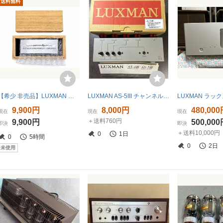
送料無料
【希少 非売品】LUXMAN ラックスマン 木箱入り長期保管 ノベルティ コレクション
LUXMAN AS-5III チャンネルセレクター 元箱付 Ｅ
9,900円
8,000円
480,00
現在
現在
現在
＋送料760円
9,900円
500,00
即決
即決
＋送料10,000円
0
1日
0
5時間
0
2日
未使用