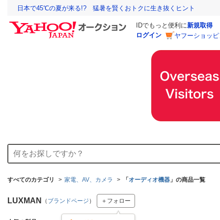
日本で45℃の夏が来る!? 猛暑を賢くおトクに生き抜くヒント
IDでもっと便利に
新規取得
ログイン
ヤフーショッピ
すべてのカテゴリ
家電、AV、カメラ
「
オーディオ機器
」の商品一覧
LUXMAN
（
ブランドページ
）
＋フォロー