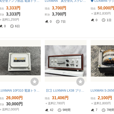
真空管アンプ部品 電源トランス LUXKIT S-1757
LUXMAN 真空管式 ステレオ パワーアンプ・キッド 組立説明書 KMQ60
3,333円
3,700円
50,000
現在
現在
現在
＋送料1,830円
3,333円
3,700円
即決
即決
＋送料1,250円
0
1日
0
7日
0
6日
LUXMAN 10F310 電源トランス ラックスマン (1)
【C】LUXMAN LX38 プリメインアンプ ラックスマン 3347943
26,000円
31,406円
2,100円
現在
現在
現在
＋送料2,780円
＋送料1,800円
30,000円
即決
＋送料2,000円
42
9時間
7
7時