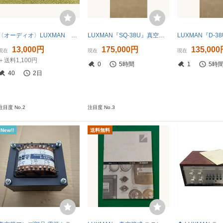
〈オーディオ〉LUXMAN ラックスマン 真空管アンプ MQ68C 【中古/現状品/訳あり品】005564-④
LUXMAN『SQ-38U』真空管プリメインアンプ (修理要)ワンオーナー商品
13,000円
175,000円
135,00
現在
現在
現在
＋送料1,100円
0
5時間
1
5時
40
2日
注目度 No.2
注目度 No.3
New!!
送料無料