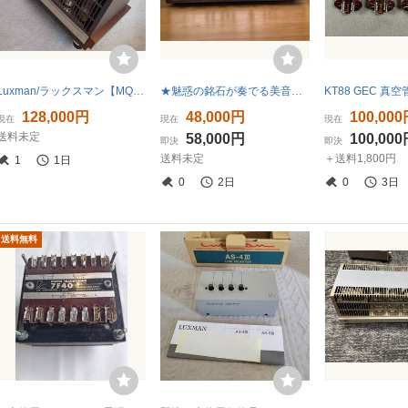
Luxman/ラックスマン【MQ-360】管球式ステレオ・パワーアンプ★スターサーキット◆真空管メインアンプ●使用僅少￥32万■GE6550A▽現状渡し
★魅惑の銘石が奏でる美音★ラックスマン/LUXMAN SQ-505X（徹底整備）
128,000円
48,000円
100,00
現在
現在
現在
送料未定
58,000円
100,00
即決
即決
送料未定
＋送料1,800円
1
1日
0
2日
0
3日
送料無料