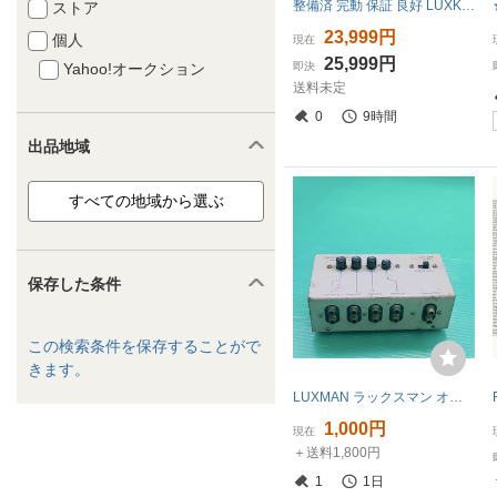
整備済 完動 保証 良好 LUXKIT ラックスキット A803 チャンネルデバイダー クロスオーバー ローパス&ハイパス 11ポイント切替 スロープ3段
ストア
23,999円
個人
現在
25,999円
Yahoo!オークション
即決
送料未定
0
9時間
出品地域
保存した条件
この検索条件を保存することがで
きます。
LUXMAN ラックスマン オーディオ機器 チャンネルセレクター AS-4 動作未確認 現状渡し
1,000円
現在
＋送料1,800円
1
1日