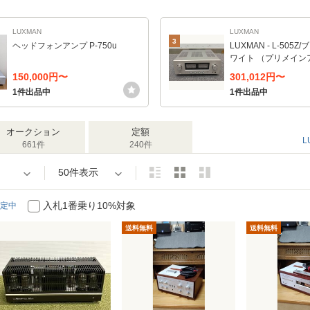
LUXMAN
LUXMAN
3
ヘッドフォンアンプ P-750u
LUXMAN - L-505
ワイト （プリメイン
150,000円〜
301,012円〜
1件出品中
1件出品中
オークション
定額
L
661件
240件
50件表示
入札1番乗り10%対象
定中
送料無料
送料無料