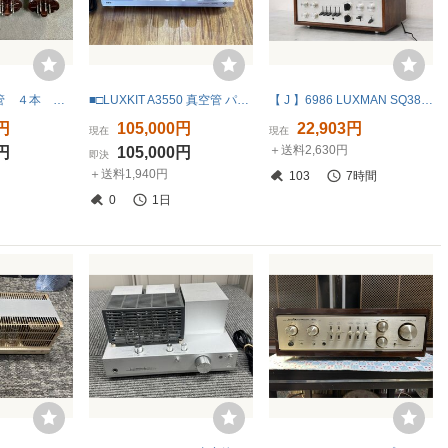
KT88 GEC 真空管 ４本 No2
■□LUXKIT A3550 真空管 パワーアンプ A-3550 ラックスキット□中古美品、動作確認済
【 J 】6986 LUXMAN SQ38FD プリメインアンプ ラックスマン 3326926
0円
105,000円
22,903円
現在
現在
＋送料2,630円
0円
105,000円
即決
＋送料1,940円
103
7時間
0
1日