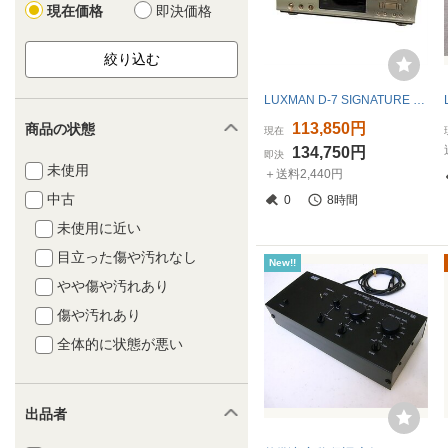
現在価格
即決価格
LUXMAN D-7 SIGNATURE CDプレーヤー 中古 Y11457182
113,850円
商品の状態
現在
134,750円
即決
未使用
＋送料2,440円
中古
0
8時間
未使用に近い
目立った傷や汚れなし
New!!
やや傷や汚れあり
傷や汚れあり
全体的に状態が悪い
出品者