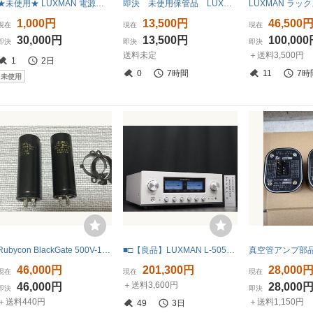
★未使用★ LUXMAN 電源トランス 7F40 元箱付き ラックスマン 管球式プリアンプ用 自作真空管アンプパーツ 当時物
即決 未使用保管品 LUXMAN AS-4III ラインセレクター
1,000円
13,500円
46,500
現在
現在
現在
30,000円
13,500円
100,00
即決
即決
即決
送料未定
＋送料3,500円
1
2日
0
7時間
11
7時
未使用
Rubycon BlackGate 500V-100uf-100uf コンデンサー 真空管アンプ用 2本セットその2
■□【良品】LUXMAN L-505uXII プリメインアンプ MARKII ラックスマン□■033474001□■
46,000円
201,300円
28,000
現在
現在
現在
＋送料3,600円
46,000円
28,000
即決
即決
＋送料440円
＋送料1,150円
49
3日