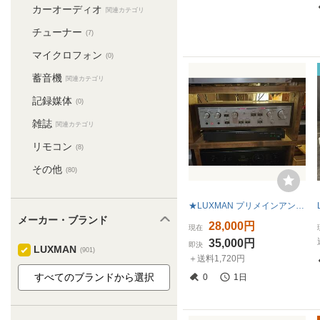
カーオーディオ
関連カテゴリ
チューナー
(7)
マイクロフォン
(0)
蓄音機
関連カテゴリ
記録媒体
(0)
雑誌
関連カテゴリ
リモコン
(8)
その他
(80)
★LUXMAN プリメインアンプ L-48A★ ★動作品★
メーカー・ブランド
28,000円
現在
35,000円
即決
LUXMAN
(901)
＋送料1,720円
0
1日