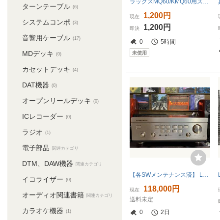
ラックスMQ60/KMQ60用スピーカーターミナル
ターンテーブル
(6)
1,200円
現在
システムコンポ
(3)
1,200円
即決
音響用ケーブル
(17)
0
5時間
MDデッキ
未使用
(0)
カセットデッキ
(4)
DAT機器
(0)
オープンリールデッキ
(0)
ICレコーダー
(0)
ラジオ
(1)
電子部品
関連カテゴリ
DTM、DAW機器
関連カテゴリ
【各SWメンテナンス済】 LUXMAN L-570 純A級 プリメインアンプ 内部外部清掃済 動作良好 動画有 名機 佐川170
イコライザー
(0)
118,000円
現在
オーディオ関連書籍
関連カテゴリ
送料未定
カラオケ機器
(1)
0
2日