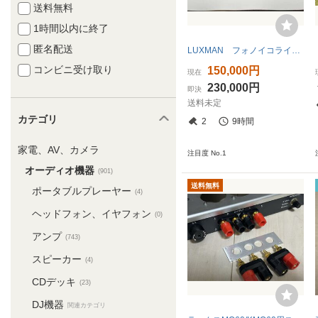
送料無料
1時間以内に終了
匿名配送
LUXMAN フォノイコライザー E-1 美品
コンビニ受け取り
150,000円
現在
230,000円
即決
送料未定
カテゴリ
2
9時間
家電、AV、カメラ
注目度 No.1
オーディオ機器
(901)
送料無料
ポータブルプレーヤー
(4)
ヘッドフォン、イヤフォン
(0)
アンプ
(743)
スピーカー
(4)
CDデッキ
(23)
DJ機器
関連カテゴリ