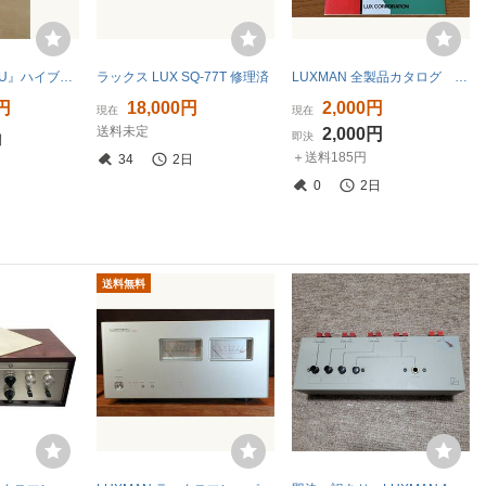
LUXMAN『D-38U』ハイブリッドCDプレイヤー ( ワンオーナー商品 )
ラックス LUX SQ-77T 修理済
LUXMAN 全製品カタログ 1981年版
0円
18,000円
2,000円
現在
現在
送料未定
2,000円
即決
間
＋送料185円
34
2日
0
2日
送料無料