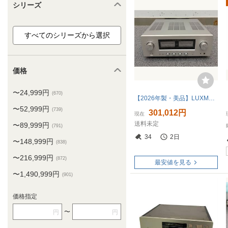
シリーズ
価格
〜24,999円
(670)
【2026年製・美品】LUXMAN L-505Z プリメインアンプ
〜52,999円
(739)
301,012円
現在
送料未定
〜89,999円
(791)
34
2日
〜148,999円
(838)
〜216,999円
(872)
最安値を見る
〜1,490,999円
(901)
価格指定
〜
円
円