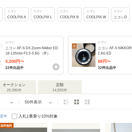
ニコン
ニコン
ニコン
ニコン
ニコン
COOLPIX A
COOLPIX L
COOLPIX B
COOLPIX W
ニコンD
ニコン
ニコン
3
ニコン AF-S DX Zoom-Nikkor ED
ニコン AF-S NIKKOR 
18-135mm F3.5-5.6G （IF）
2.8G ED
3,200円〜
88円〜
22件出品中
32件出品中
オークション
定額
26,390件
14,950件
50件表示
入札1番乗り10%対象
定中
送料無料