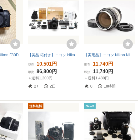
☆動作未確認☆ Nikon F80D ニコン フィルム一眼レフカメラ ボディ箱付き
【美品 箱付き】ニコン Nikon D3 50mm f1.8G #886-Y07JUL
【実用品】ニコン Nikon NIKKOR P Auto 10.5cm F2.5 Nippon Kogaku 日本光学 最初期型 希少 刻印 元祖ポートレート銘玉★ ＃KKT2352f
10,501円
11,740円
現在
現在
86,800円
11,740円
即決
即決
＋送料1,200円
＋送料1,480円
27
2日
0
10時間
送料無料
New!!