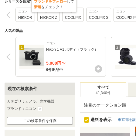
シリーズを指定する
ブランドをフォロー
して
新着
をチェック！
ニコン
ニコン
ニコン
ニコン
ニコン
NIKKOR
NIKKOR Z
COOLPIX
COOLPIX S
COOLPIX P
人気の製品
ニコン
1
2
Nikon 1 V1 ボディ（ブラック）
5,000円〜
9件出品中
すべて
現在の検索条件
41,340件
カテゴリ：カメラ、光学機器
注目のオークション順
ブランド：ニコン
送料を表示
東京都を設
この検索条件を保存