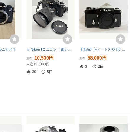
フィルムカメラ
☆ Nikon F2 ニコン 一眼レフカメラ レンズ 60mm 1:2.8 D 動作未確認 現状品 TK247560
【美品】キィートス OH済 Nikon F 後期型 アポロ アイレベル ファインダー ブラック フィルム カメラ CLA マディソン郡の橋
10,500円
58,000円
現在
現在
＋送料1,000円
3
2日
39
5日