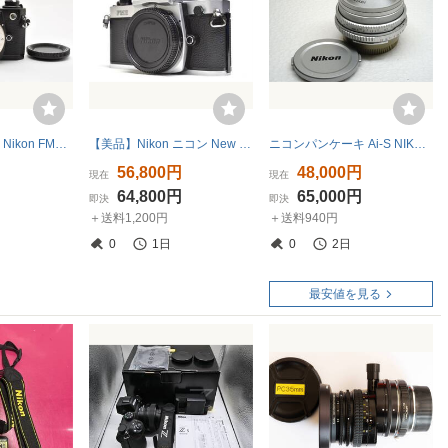
■ 美品 ■ ニコン Nikon FM2 ボディ ブラック ≪露出計OK 動作光学良好 動作確認済≫ 2426
【美品】Nikon ニコン New FM2 シルバー CEマーク刻印の最後期型 清掃・整備済・電池付き そのまま使える使用感僅かな極上中古品
ニコンパンケーキ Ai-S NIKKOR 45mm F2.8 P シルバー
円
56,800円
48,000円
現在
現在
円
64,800円
65,000円
即決
即決
＋送料1,200円
＋送料940円
0
1日
0
2日
最安値を見る