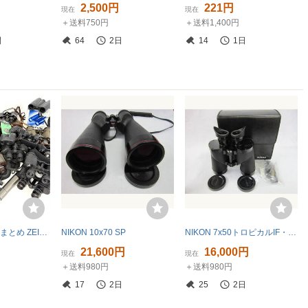
円
2,500円
221円
現在
現在
＋送料750円
＋送料1,400円
間
64
2日
14
1日
双眼鏡 20点 大量まとめ ZEISS DIAFUN 8×30 B MC Nikon Vixen PENTAX 9×21 Enshu 10×21×50 ヴィンテージ 単眼鏡 現状品 R8SD367
NIKON 10x70 SP
NIKON 7x50トロピカルIF・防水型・HP 本体新品未使用 （スケール無しモデル）
円
21,600円
16,000円
現在
現在
＋送料980円
＋送料980円
17
2日
25
2日