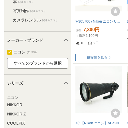
本
関連カテゴリ
写真制作
関連カテゴリ
カメラレンタル
関連カテゴリ
Ψ305706 / Nikon ニコン COOLPIX P520デジタルカメラ / 804-4
7,300円
現在
＋送料1,100円
メーカー・ブランド
0
2日
ニコン
(41,340)
最安値を見る
シリーズ
ニコン
NIKKOR
NIKKOR Z
COOLPIX
♪◇【Nikon ニコン】AF-S NIKKOR 600mm f/4E FL ED VR 一眼カメラ用レンズ ブラック