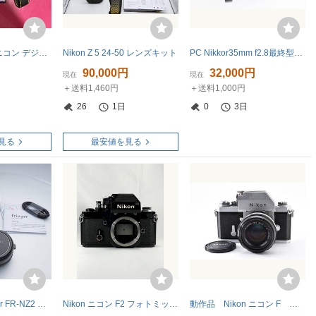
【充電器付き】ニコン デジタル一眼レフカメラ D3400 AF-P 18-55 VR レンズキット ブラック
Nikon Z 5 24-50 レンズキット
PC Nikkor35mm f2.8最終型とNikon-Leica-Mマウントアダプター付フィルター付GFXに最適
90,000円
32,000円
現在
現在
＋送料1,460円
＋送料1,000円
26
1日
0
3日
見る
最安値を見る
[実用美品] Fringer FR-NZ2 マウントアダプター [ニコンZーキャノンEF]
Nikon ニコン F2 フォトミック ボディ MF一眼レフカメラ 通電のみ確認済 ジャンク
動作品 Nikon ニコン F フォトミック シルバー NIKKOR 50mm 1.4 レンズ セット フィルムカメラ