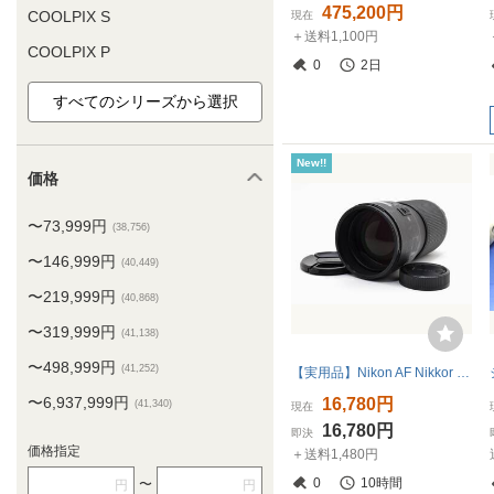
475,200円
COOLPIX S
現在
＋送料1,100円
COOLPIX P
0
2日
New!!
価格
〜73,999円
(38,756)
〜146,999円
(40,449)
〜219,999円
(40,868)
〜319,999円
(41,138)
〜498,999円
(41,252)
【実用品】Nikon AF Nikkor 80-200mm 2.8 D ED 大口径望遠ズーム 美しいボケ 野鳥撮影にも ニコン Fマウント 動作良好★ ＃K2294a
〜6,937,999円
16,780円
(41,340)
現在
16,780円
即決
価格指定
＋送料1,480円
0
10時間
〜
円
円