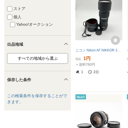
ストア
個人
Yahoo!オークション
出品地域
ニコン Nikon AF NIKKOR 300mm f4 ED MICRO カメラレンズ
1円
現在
＋送料760円
1
2日
保存した条件
この検索条件を保存することがで
New!!
きます。