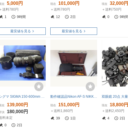
5,000円
101,000円
32,000
現在
現在
現在
＋送料780円
＋送料780円
＋送料750円
1
9時間
12
2日
0
9時
最安値を見る
最安値を見る
シグマ SIGMA 150-600mm F5-6.3 DG OS HSM C 1.4テレコンバーターセット 保護フィルター付 ニコン用 超美品
動作確認品Nikon AF-S NIKKOR 500mm F4G ED VR
139,000円
151,000円
18,800
現在
現在
現在
＋送料1,860円
＋送料2,450円
180,000円
即決
送料未定
39
1日
4
2日
0
2日