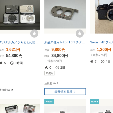
デジタルカメラ★まとめ出品★Canon/Nikon/SONY/CASIOなど 計4台【未確認 ジャンク】
新品未使用 Nikon F3/T チタン シルバー トップカバー 純正部品 F3/Tロゴ入り 希少 デッドストック
Nikon FM2 
1,621円
9,800円
1,200円
現在
現在
現在
＋送料750円
54,800円
34,800円
即決
即決
＋送料520円
7
4日
5
9時間
0
2日
未使用
注目度 No.3
注目度 No.2
最安値を見る
New!!
New!!