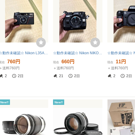
☆動作未確認☆ Nikon L35AD ニコン コンパクトフィルムカメラ
☆動作未確認☆ Nikon NIKONOS-III ニコン フィルムカメラ 水中カメラ
760円
660円
11円
現在
現在
現在
＋送料760円
＋送料760円
＋送料760円
2
2日
21
2日
2
2日
New!!
New!!