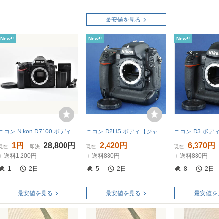
最安値を見る
New!!
New!!
New!!
ニコン Nikon D7100 ボディ A7S18#94DB7-4
ニコン D2HS ボディ【ジャンク】
1円
28,800円
2,420円
6,370円
現在
即決
現在
現在
＋送料1,200円
＋送料880円
＋送料880円
1
2日
5
2日
8
2日
最安値を見る
最安値を見る
最安値を