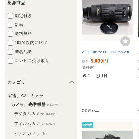
対象商品
鑑定付き
新着
送料無料
1時間以内に終了
匿名配送
AF-S Nikkor 80〜200mm2.8 フォーカス不良、ジャンク
コンビニ受け取り
5,000円
現在
送料未定
1
1日
カテゴリ
家電、AV、カメラ
カメラ、光学機器
(41,340)
注目度 No.1
デジタルカメラ
(12,694)
フィルムカメラ
(5,627)
New!!
ビデオカメラ
(44)