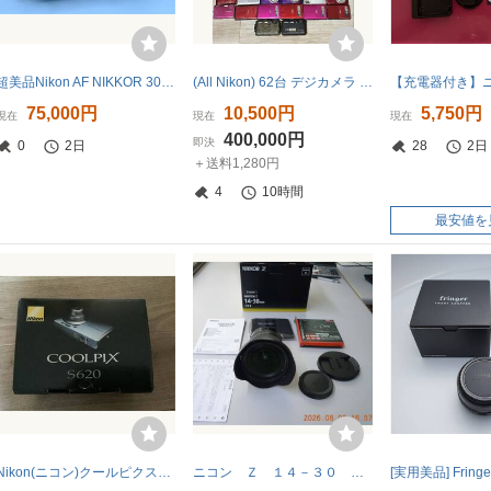
超美品Nikon AF NIKKOR 300mm 1:2.8 ED 単焦点望遠レンズ
(All Nikon) 62台 デジカメラ まとめ【動作未確認】
75,000円
10,500円
5,750円
現在
現在
現在
400,000円
即決
0
2日
28
2日
＋送料1,280円
4
10時間
最安値を
Nikon(ニコン)クールピクスCOOLPIX S620&7600 2台 デジカメ
ニコン Ｚ １４－３０ Ｆ４ Ｓ 中古（美品）