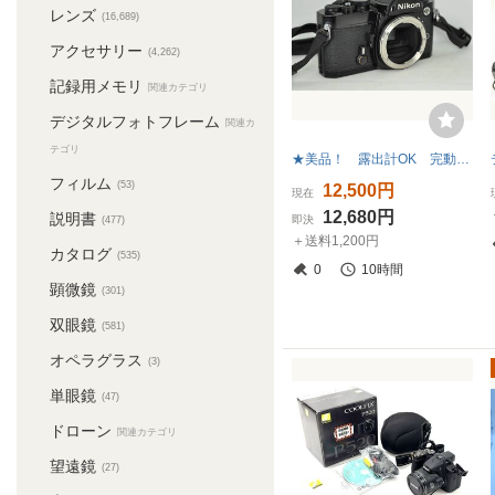
レンズ
(16,689)
アクセサリー
(4,262)
記録用メモリ
関連カテゴリ
デジタルフォトフレーム
関連カ
テゴリ
★美品！ 露出計OK 完動品♪ モルト交換済♪★ Nikon ニコン FM黒色 ブラックボディ #1211
フィルム
(53)
12,500円
現在
12,680円
説明書
即決
(477)
＋送料1,200円
カタログ
(535)
0
10時間
顕微鏡
(301)
双眼鏡
(581)
オペラグラス
(3)
単眼鏡
(47)
ドローン
関連カテゴリ
望遠鏡
(27)