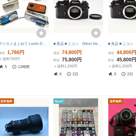
デジカメまとめて Lumix DMC-FT4 Canon PowerShot A550 NIKON COOLPIX 2500 コンデジ コンパクトデジカメいろいろ ジャンク扱いで
■ 美品 ■ ニコン Nikon New FM2 ボディ ブラック ≪整備済 露出計OK 動作光学良好≫ 0477
1,766円
74,800円
44,800
現在
現在
現在
＋送料760円
75,800円
45,800
即決
即決
＋送料1,200円
＋送料1,200円
5
12時間
0
2日
0
2日
送料無料
New!!
送料無料