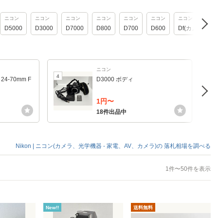
ニコン
ニコン
ニコン
ニコン
ニコン
ニコン
ニコン
D5000
D3000
D7000
D800
D700
D600
Df(カメラ)
ニコン
4
5
24-70mm F
D3000 ボディ
1円〜
18件出品中
Nikon | ニコン(カメラ、光学機器 - 家電、AV、カメラ)の
落札相場を調べる
1件〜50件を表示
New!!
送料無料