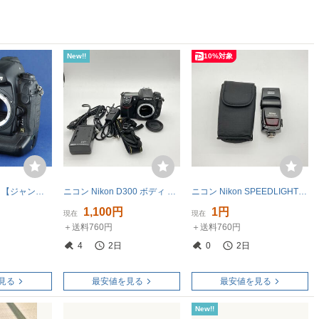
New!!
10%対象
ニコン D3 ボディ【ジャンク】
ニコン Nikon D300 ボディ デジタル一眼レフカメラ
ニコン Nikon SPEEDLIGHT SB-800 ストロボ フラッシュ
1,100円
1円
現在
現在
＋送料760円
＋送料760円
4
2日
0
2日
見る
最安値を見る
最安値を見る
New!!