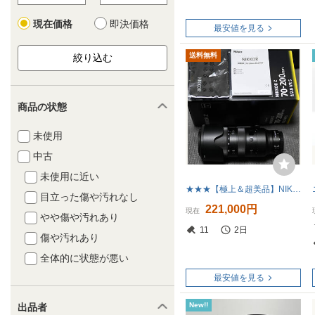
現在価格
即決価格
最安値を見る
送料無料
商品の状態
未使用
中古
未使用に近い
★★★【極上＆超美品】NIKKOR Z 70-200mm f/2.8 VR S（ワンオーナー品／受領後の1週間保証あり／送料無料）★★★
目立った傷や汚れなし
221,000円
現在
やや傷や汚れあり
11
2日
傷や汚れあり
全体的に状態が悪い
最安値を見る
New!!
出品者