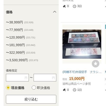
送料未定
0
3日
価格
〜38,999円
(222,626)
〜77,999円
(223,449)
〜120,999円
(223,731)
〜181,999円
(223,842)
〜322,999円
(223,924)
〜3,500,999円
(223,973)
価格指定
(同梱不可)外国切手 クラシック など いろいろ まとめて@1392
〜
円
円
15,000円
現在
送料は商品ページ参照
現在価格
即決価格
0
1日