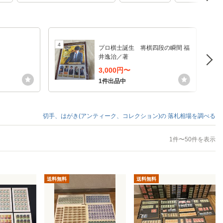
4
5
プロ棋士誕生 将棋四段の瞬間 福
井逸治／著
3,000円〜
1件出品中
切手、はがき(アンティーク、コレクション)の
落札相場を調べる
1件〜50件を表示
送料無料
送料無料