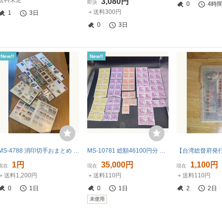
送料未定
3,080円
即決
0
4時
＋送料300円
1
3日
0
3日
New!!
New!!
MS-4788 消印切手おまとめ 外国切手 記念切手 コレクション バラ切手 アンティーク 海外切手 コレクション レア 保管品
MS-10781 総額46100円分 まとめ売り 証紙 印紙 自動車審査証紙36500円分 自動車検査登録印紙9600円分
1円
35,000円
1,100円
現在
現在
現在
＋送料1,200円
＋送料110円
＋送料110円
0
1日
0
1日
2
2日
未使用