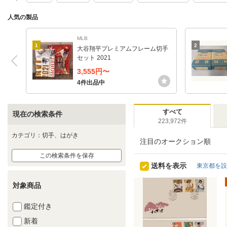
人気の製品
MLB
1
2
大谷翔平プレミアムフレーム切手
セット 2021
3,555円〜
4件出品中
すべて
現在の検索条件
223,972件
カテゴリ：切手、はがき
注目のオークション順
この検索条件を保存
送料を表示
東京都を設
対象商品
鑑定付き
新着