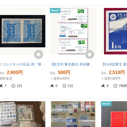
New!!
☆コレクターの出品 済/『第３次昭和切手/勅額青』１０銭/連刷 B-82
【欧文印 東京都(1) 外信書留航空便ロット】500円伐折羅大将貼り 第2地帯 英国宛て 東京都(1) 5通ロット
2,600円
500円
2,510円
現在
現在
現在
送料未定
＋送料140円
＋送料185円
7
2日
0
2日
9
7時
New!!