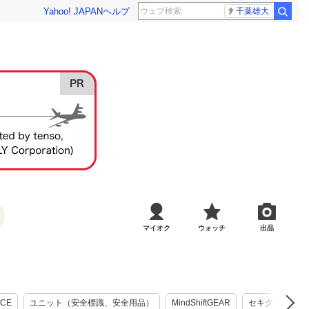
Yahoo! JAPAN
ヘルプ
千葉雄大
マイオク
ウォッチ
出品
ACE
ユニット（安全標識、安全用品）
MindShiftGEAR
セキグチ
B