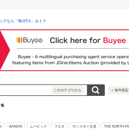
ングなら「毎日5％」おトク
このカテゴリから
＋
条件指定
一覧
in
BANDAI
ムービック
フエキ
サンスター文具
THE NORTH F