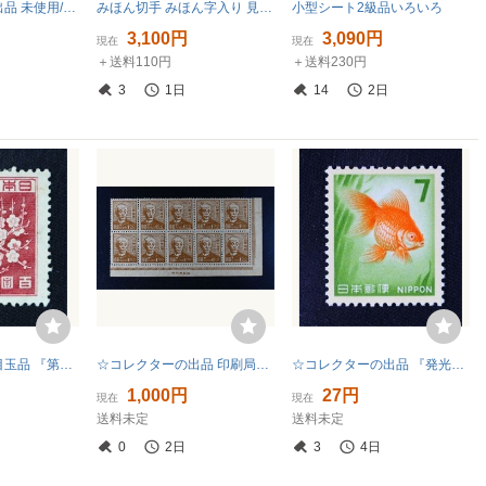
☆コレクターの出品 未使用/『軍事切手/旧大正毛紙切手に加刷』３銭 ＮＨ I-6
みほん切手 みほん字入り 見本切手 動植物国宝切手 切手帳(観音菩薩像) おしどり 桜
小型シート2級品いろいろ
3,100円
3,090円
現在
現在
＋送料110円
＋送料230円
3
1日
14
2日
☆コレクターの目玉品 『第２次新昭和切手/梅花模様』１００円 ＮＨ美品 ※カタログ価１８０００円 F-82
☆コレクターの出品 印刷局銘板付/『第２次新昭和切手/前島密』１円/１０B ＮＨ美品 H-6
☆コレクターの出品 『発光切手』７円 ＮＨ美品 C-31
1,000円
27円
現在
現在
送料未定
送料未定
0
2日
3
4日