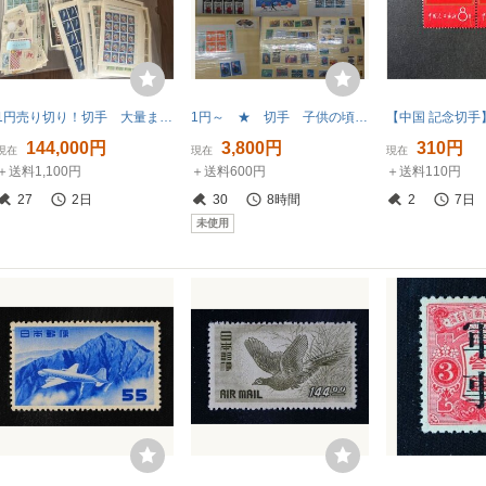
1円売り切り！切手 大量まとめて 21万1419円 おまけ付 コレクター 記念切手 シート バラ 中古 デザイン切手 放出品 日本切手
1円～ ★ 切手 子供の頃集めた たくさん お宝があるかも ★
144,000円
3,800円
310円
現在
現在
現在
＋送料1,100円
＋送料600円
＋送料110円
27
2日
30
8時間
2
7日
未使用