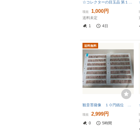
☆コレクターの目玉品 第１次動植物国宝切手『姫路城』１４円 ＮＨ美品 F-22
1,000円
現在
送料未定
1
4日
送料無料
観音菩薩像 １０円銭位 １０円位 使用済み 動植物国宝図案切手
2,999円
現在
0
5時間