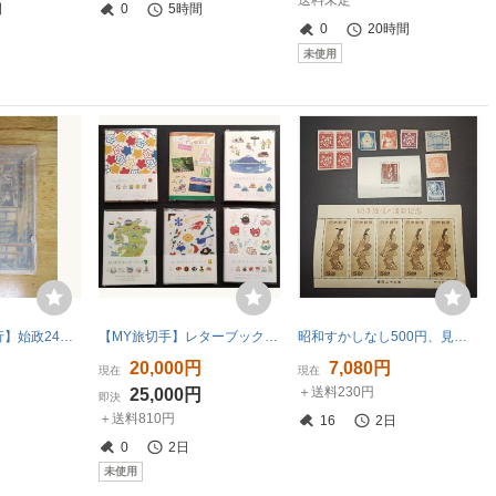
送料未定
間
0
5時間
0
20時間
未使用
【台湾総督府発行】始政24年記念絵葉書
【MY旅切手】レターブック完全コンプリート全6種セット⑤（京都版・鎌倉版・富士山版・九州版・金沢版・東北版) 未使用 美品
昭和すかしなし500円、見返り美人シート等の2級品いろいろ ※詳細は商品説明欄参照
20,000円
7,080円
現在
現在
＋送料230円
25,000円
即決
＋送料810円
16
2日
0
2日
未使用