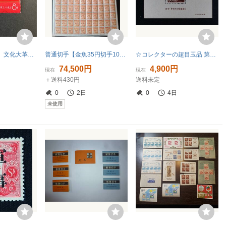
【中国 記念切手】文化大革命 1967年 毛沢東語録切手 ペア使用済 （文1）
普通切手【金魚35円切手100面1シート】第1次円単位 第2次動植物国宝図案切手 裏面のりアリ 未使用 美品 カタログ価格200000円
☆コレクターの超目玉品 第１次動植物国宝切手『平等院鳳凰堂』小型シート ＮＨほぼ美品 ※カタログ価/５５０００円 F-8
74,500円
4,900円
現在
現在
＋送料430円
送料未定
0
2日
0
4日
未使用