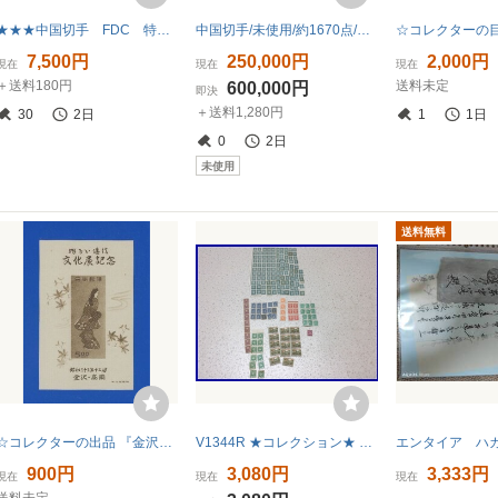
★★★中国切手 FDC 特６３ 殷代の 青銅器 ８種完
中国切手/未使用/約1670点/大型旧蔵コレクション/単片・連刷・小型シート・小型帳 #847-e
7,500円
250,000円
2,000円
現在
現在
現在
＋送料180円
送料未定
600,000円
即決
＋送料1,280円
30
2日
1
1日
0
2日
未使用
送料無料
☆コレクターの出品 『金沢・高岡明るい逓信文化展記念』小型シート ＮＨ美品 ※カタログ価/８５００円 8-4
V1344R ★コレクション★ 旧収入印紙 旧デザイン 日本政府 五拾円・ 弐拾円 ・壱拾円など色々 未使用 総額約4300円
900円
3,080円
3,333円
現在
現在
現在