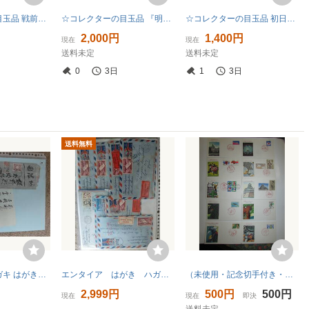
☆コレクターの目玉品 戦前記念切手『裕仁皇太子帰朝記念』１０銭 ＮＨ美品 ※カタログ価/１８０００円 7-84
☆コレクターの目玉品 『明仁立太子礼記念』小型シート/タトゥ付 ＮＨ美品 ※カタログ価/１７０００円 11-9
☆コレクターの目玉品 初日印付『三島切手展記念』小型シート ＮＨ極美品 ※カタログ価/１５０００円 9-41
2,000円
1,400円
現在
現在
送料未定
送料未定
0
3日
1
3日
送料無料
エンタイア ハガキ はがき 切手 押印
エンタイア はがき ハガキ 切手 押印
（未使用・記念切手付き・封筒・１０枚・ＮＯ９）昭和レトロ・貴重・珍品
2,999円
500円
500円
現在
現在
即決