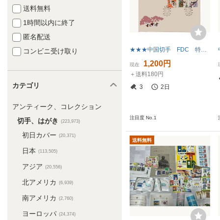
送料無料
1時間以内に終了
匿名配送
★★★中国切手 FDC 特６４ 人民公社の婦人社員 ６種完
コンビニ受け取り
1,200円
現在
＋送料180円
カテゴリ
3
2日
アンティーク、コレクション
注目度 No.1
切手、はがき
(223,973)
初日カバー
(20,371)
送料無料
日本
(113,505)
アジア
(20,556)
北アメリカ
(6,939)
南アメリカ
(2,760)
ヨーロッパ
(24,374)