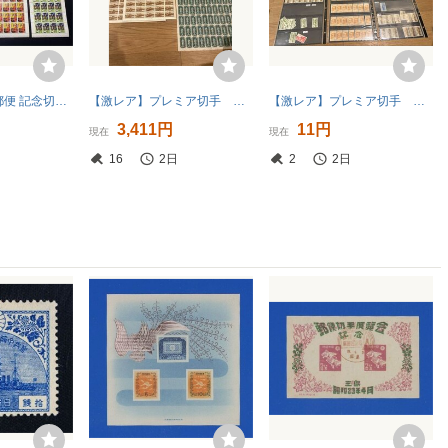
【未使用】日本郵便 記念切手 20円シート 65シートまとめ 未使用 一部シート破れあり
【激レア】プレミア切手 シート まとめ アンティーク 日本切手 記念切手 コレクション
【激レア】プレミア切手 まとめ アンティーク 日本切手 記念切手 国立公園 コレクション
円
3,411円
11円
現在
現在
16
2日
2
2日