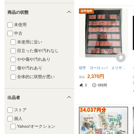
送料無料
商品の状態
未使用
中古
未使用に近い
目立った傷や汚れなし
やや傷や汚れあり
傷や汚れあり
切手 ヨーロッパ エリザベス エリザベス女王
2,370円
全体的に状態が悪い
現在
0
6時間
出品者
ストア
個人
Yahoo!オークション