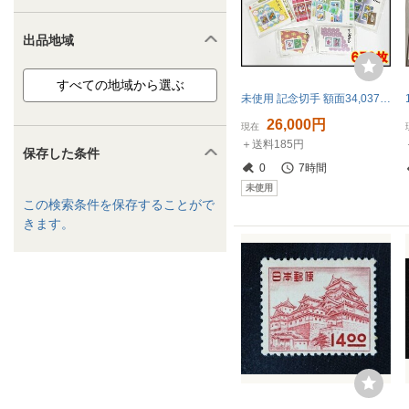
出品地域
未使用 記念切手 額面34,037円分 670枚 お年玉 ミニシート バラ 40円 41円 50円 52円 60円 62円 80円 通信 郵便 まとめ 大量
26,000円
現在
＋送料185円
保存した条件
0
7時間
未使用
この検索条件を保存することがで
きます。