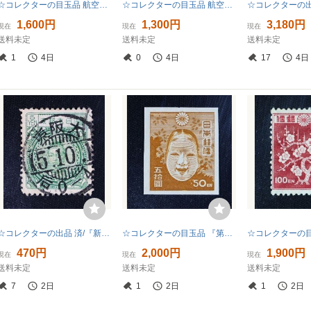
☆コレクターの目玉品 航空切手『円位/立山航空』５５円 ＮＨ美品 ※カタログ価/１６０００円 H-61
☆コレクターの目玉品 航空切手『キジ航空』１４４円 ＮＨ美品 ※カタログ価/１３０００円 H-82
1,600円
1,300円
3,180円
現在
現在
現在
送料未定
送料未定
送料未定
1
4日
0
4日
17
4日
☆コレクターの出品 済/『新高額切手/昭和白紙』５円 B-61
☆コレクターの目玉品 『第１次新昭和切手/能面』５０円 ＮＨ美品 ※カタログ価１９０００円 F-34
470円
2,000円
1,900円
現在
現在
現在
送料未定
送料未定
送料未定
7
2日
1
2日
1
2日