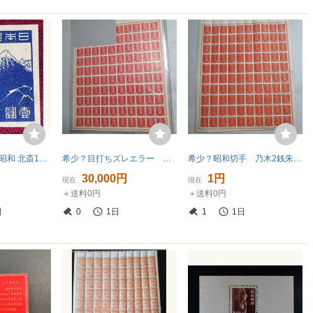
【Eが6定変!】新昭和 北斎1円未使用 Eが6 定常変種 未使用美麗
希少？目打ちズレエラー 昭和切手 乃木2銭切手90枚ブロック 未使用 NH 説明文画像要確認 レターパック送料無料
希少？昭和切手 乃木2銭朱赤？切手100面シート 未使用 1シート NH 説明文画像要確認 送料無料
30,000円
1円
現在
現在
＋送料0円
＋送料0円
間
0
1日
1
1日