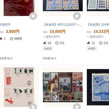
中国切手
【未使用】80円 記念切手 シートまとめ 20シート 世界遺産 天皇陛下御即位ほか
3,000円
14,000円
14,333
現在
現在
現在
＋送料230円
＋送料230円
1
6時間
18
2日
12
2日
未使用
未使用
注目度 No.2
注目度 No.3