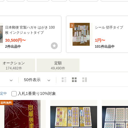
3
日本郵便 官製ハガキ はがき 100
シール 切手タイプ
枚 インクジェットタイプ
30,500円〜
1円〜
2件出品中
101件出品中
オークション
定額
174,482件
49,490件
50件表示
入札1番乗り10%対象
定中
送料無料