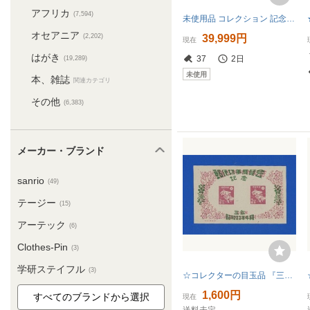
アフリカ
(7,594)
未使用品 コレクション 記念切手 まとめ売り アニメ 日本郵便 シート 大量 レトロ 額面 52121円
オセアニア
(2,202)
39,999円
現在
はがき
37
2日
(19,289)
未使用
本、雑誌
関連カテゴリ
その他
(6,383)
メーカー・ブランド
sanrio
(49)
テージー
(15)
アーテック
(6)
Clothes-Pin
(3)
学研ステイフル
(3)
☆コレクターの目玉品 『三島切手展記念』小型シート ＮＨ極美品 ※カタログ価/１５０００円 9-42
1,600円
現在