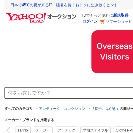
日本で45℃の夏が来る!? 猛暑を賢くおトクに生き抜くヒント
IDでもっと便利に
新規取得
ログイン
ヤフーショッピ
すべてのカテゴリ
アンティーク、コレクション
「
切手、はがき
」の商品
メーカー・ブランドを指定する
sanrio
テージー
アーテック
学研ステイフル
Clothes-P