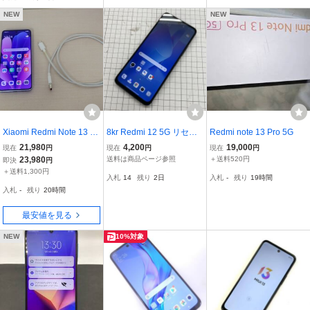
ィーキット SET
NEW
NEW
Xiaomi Redmi Note 13 Pr
8kr Redmi 12 5G リセッ
Redmi note 13 Pro 5G
o+ 5G 256GB SIMフリー
ト済み 利用制限◯ IMEI:8
21,980
4,200
19,000
現在
円
現在
円
現在
円
24040RA98R ※レンズに
65037071164780
23,980
送料は商品ページ参照
＋送料520円
即決
円
混入あり
＋送料1,300円
入札
14
残り
2日
入札
-
残り
19時間
入札
-
残り
20時間
最安値を見る
NEW
10%対象