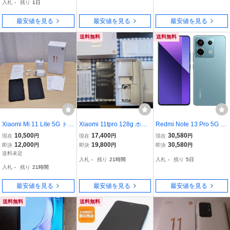
入札
-
残り
1日
最安値を見る
最安値を見る
最安値を見る
送料無料
送料無料
Xiaomi Mi 11 Lite 5G トリ
Xiaomi 11tpro 128g ホワ
Redmi Note 13 Pro 5G XI
ュフブラック SIMフリ
イト5G SIMフリー
G05[256GB] au オーシャ
10,500
17,400
30,580
現在
円
現在
円
現在
円
ー おまけ付き
ンティール【 …
12,000
19,800
30,580
即決
円
即決
円
即決
円
送料未定
入札
-
残り
21時間
入札
-
残り
5日
入札
-
残り
21時間
最安値を見る
最安値を見る
最安値を見る
送料無料
送料無料