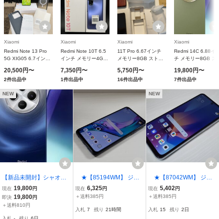
Xiaomi
Xiaomi
Xiaomi
Xiaomi
Redmi Note 13 Pro
Redmi Note 10T 6.5
11T Pro 6.67インチ
Redmi 14C 6.88イ
5G XIG05 6.7インチ
インチ メモリー4GB
メモリー8GB ストレ
チ メモリー8GB ス
メモリー8GB ストレ
ストレージ64GB ナイ
ージ128GB メテオラ
レージ256GB セー
20,500円〜
7,350円〜
5,750円〜
19,800円〜
ージ256GB ミッドナ
トタイムブルー ソフ
イトグレー
グリーン
2件出品中
1件出品中
16件出品中
7件出品中
イトブラック
トバンク
NEW
NEW
【新品未開封】シャオミ
★【85194WM】 ジャ
★【87042WM】 ジャ
(Xiaomi) SIMフリー スマ
ンク SoftBank A001XM Xi
ンク UQmobile XIG02 Xia
19,800
6,325
5,402
現在
円
現在
円
現在
円
ートフォン Redmi 14C 8
aomi Redmi Note 9T ナイ
omi Redmi Note 10 JE ク
19,800
＋送料385円
＋送料385円
即決
円
GB+256GB 6.88インチデ
トフォールブラック 64G
ロームシルバー 64GB 1円
＋送料810円
入札
7
残り
21時間
入札
15
残り
2日
ィスプレイ 5160 mAh ス
B 1円 ! 1スタ !
! 1スタ !
入札
-
残り
6日