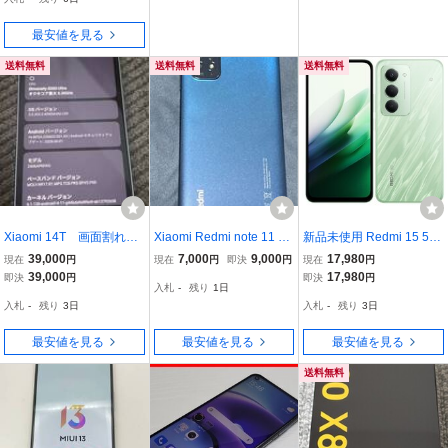
ターリーブルー
最安値を見る
送料無料
送料無料
送料無料
Xiaomi 14T 画面割れア
Xiaomi Redmi note 11 ブ
新品未使用 Redmi 15 5G
リ グローバル版 12GB R
ルー SIMフリー デュアル
A501XM [リップルグリー
39,000
7,000
9,000
17,980
現在
円
現在
円
即決
円
現在
円
AM 256GB ROM 2406AP
SIM SDカードスロット イ
ン/緑] Softbank ワイモバ
39,000
17,980
即決
円
即決
円
入札
-
残り
1日
NFAG SIMフリー 中古
ヤホンジャック有り
イル SIMフリー SIMロッ
入札
-
残り
3日
入札
-
残り
3日
ク解除済み 本体 Xiaomi 4
549046156181
最安値を見る
最安値を見る
最安値を見る
送料無料