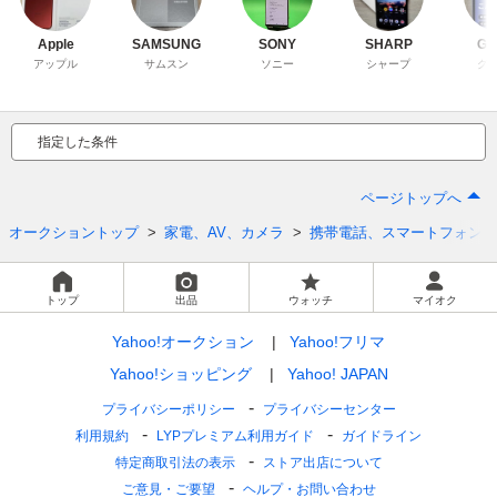
Apple
SAMSUNG
SONY
SHARP
Go
アップル
サムスン
ソニー
シャープ
グ
指定した条件
ページトップへ
オークショントップ
家電、AV、カメラ
携帯電話、スマートフォン
トップ
出品
ウォッチ
マイオク
Yahoo!オークション
Yahoo!フリマ
Yahoo!ショッピング
Yahoo! JAPAN
プライバシーポリシー
プライバシーセンター
利用規約
LYPプレミアム利用ガイド
ガイドライン
特定商取引法の表示
ストア出店について
ご意見・ご要望
ヘルプ・お問い合わせ