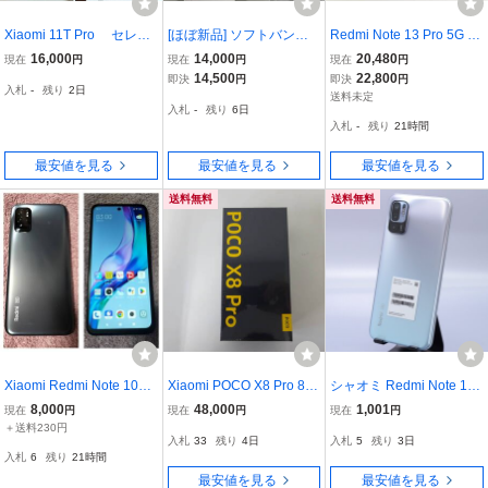
Xiaomi 11T Pro セレス
[ほぼ新品] ソフトバンク
Redmi Note 13 Pro 5G 8
ティアルブルー 本体と
Redmi 12 4GB RAM 128
GB/256GB XIG05 ミッド
16,000
14,000
20,480
現在
円
現在
円
現在
円
箱と付属ケース
GB ROM Moonlight White
ナイトブラック au版 利用
14,500
22,800
即決
円
即決
円
入札
-
残り
2日
制限〇 SIMロック解除済
送料未定
入札
-
残り
6日
中古ジャンク SIMフリー
入札
-
残り
21時間
最安値を見る
最安値を見る
最安値を見る
送料無料
送料無料
Xiaomi Redmi Note 10T 6
Xiaomi POCO X8 Pro 8G
シャオミ Redmi Note 10
4GB アジュールブラック
B/256GB 新品【送料無
JE 64GB XIG02 クローム
8,000
48,000
1,001
現在
円
現在
円
現在
円
SoftBank 訳あり品
料】
シルバー ■au★Joshin52
＋送料230円
入札
33
残り
4日
入札
5
残り
3日
19【1円開始・送料無
入札
6
残り
21時間
料】
最安値を見る
最安値を見る