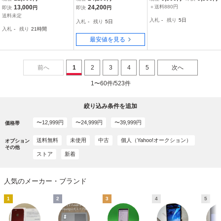
ブルー 中古 美品 判定〇 /
メテオライトグレー スマ
u SIMロック解除済み SIM
13,000
24,200
＋送料880円
即決
円
即決
円
SIMフリー SIMロック解
ホ 白ロム 本体 即日発送
フリー 残債なし 128GB
送料未定
入札
-
残り
5日
入札
-
残り
5日
除済み 7724
土日祝発送OK あすつく
ブラック
入札
-
残り
21時間
最安値を見る
前へ
1
2
3
4
5
次へ
1〜60件/523件
絞り込み条件を追加
〜12,999円
〜24,999円
〜39,999円
価格帯
送料無料
未使用
中古
個人（Yahoo!オークション）
オプション
その他
ストア
新着
人気のメーカー・ブランド
1
2
3
4
5