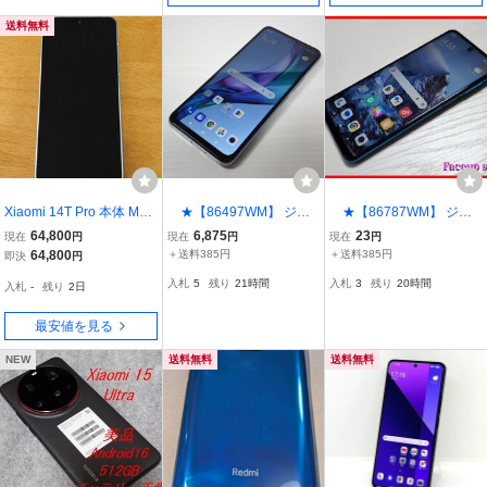
送料無料
Xiaomi 14T Pro 本体 Mag
★【86497WM】 ジャ
★【86787WM】 ジャ
safe対応ケース、未使用
ンク au XIG02 Xiaomi Re
ンク Xiaomi Redmi Note
64,800
6,875
23
現在
円
現在
円
現在
円
フィルム付
dmi Note 10 JE クローム
9S M2003J6A1R ブルー
64,800
＋送料385円
＋送料385円
即決
円
シルバー 1円 ! 1スタ !
64GB 1円 ! 1スタ !
入札
5
残り
21時間
入札
3
残り
20時間
入札
-
残り
2日
最安値を見る
NEW
送料無料
送料無料