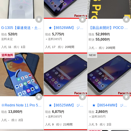
G-1305【爆速発送・土日
★【86526WM】 ジャ
【新品未開封】POCO X8
発送可】Xiaomi Mi10 Lite
ンク SoftBank A001XM Xi
Pro 白 8GB 256GB SIMフ
520
5,775
52,999
現在
円
現在
円
現在
円
5G XIG01 ドリームホワイ
aomi Redmi Note 9T ナイ
リー スマートフォン Xiao
送料未定
＋送料385円
55,000
即決
円
ト アンドロイド 利用制限
トフォールブラック 64G
mi
入札
11
残り
1日
入札
17
残り
20時間
入札
-
残り
20時間
〇 １円スタート【キャリ
B 1円 ! 1スタ !
ア・au】
送料無料
NEW
※Redmi Note 11 Pro 5G
★【86525WM】 ジャ
★【86544WM】 ジャ
128GB ホワイト 楽天版※
ンク UQmobile XIG02 Xia
ンク au XIG02 Xiaomi Re
13,000
6,875
2,860
現在
円
現在
円
現在
円
omi Redmi Note 10 JE ク
dmi Note 10 JE クローム
＋送料385円
＋送料385円
入札
-
残り
2日
ロームシルバー 1円 ! 1ス
シルバー 1円 ! 1スタ !
入札
9
残り
21時間
入札
5
残り
2日
タ !