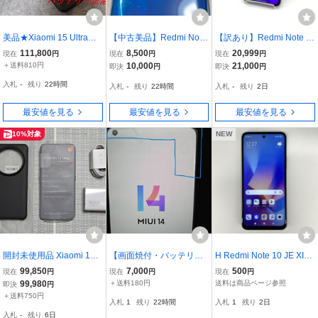
美品★Xiaomi 15 Ultra★
【中古美品】Redmi Note
【訳あり】Redmi Note 1
6.73インチ ★メモリー16
9S オーロラブルー 128G
3 Pro 5G XIG05 au SIMフ
111,800
8,500
20,999
現在
円
現在
円
現在
円
GB ストレージ512GB ブ
B
リー 256GB／8GB ミッド
＋送料810円
10,000
21,000
即決
円
即決
円
ラック
ナイトブラック Xiaomi 白
入札
-
残り
22時間
入札
-
残り
22時間
入札
-
残り
2日
ロム スマホ本体 送料無料
中古 S611
最安値を見る
最安値を見る
最安値を見る
10%対象
NEW
開封未使用品 Xiaomi 14
【画面焼付・バッテリー
H Redmi Note 10 JE XIG
Ultra 16GB 512GB 国内版
消耗ジャンク】Xiaomi Mi
02 64GB 初期化済み アク
99,850
7,000
500
現在
円
現在
円
現在
円
SIMフリー 24030PN60G
11 Lite 5G メモリー6GB
ティベーションロック無
99,980
＋送料180円
送料は商品ページ参照
即決
円
ブラック 画面内指紋 顔認
ストレージ128GB ミント
し Android アンドロイド
＋送料750円
入札
1
残り
22時間
入札
1
残り
2日
証 6.73inch フォトグラフ
グリーン SIMフリー
スマホ au モノトク
入札
-
残り
6日