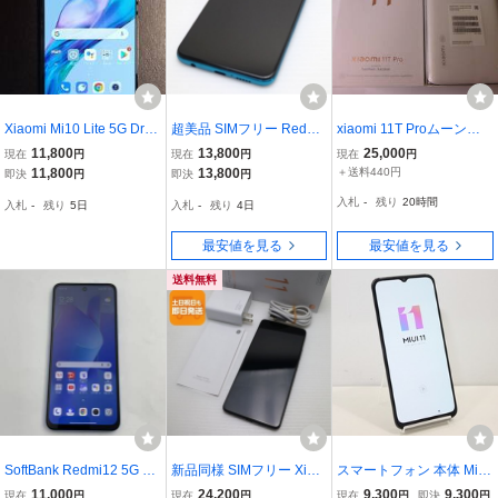
Xiaomi Mi10 Lite 5G Drea
超美品 SIMフリー Redmi
xiaomi 11T Proムーンラ
mWhite
Note 9S 128GB オーロラ
イトホワイト 【本当に綺
11,800
13,800
25,000
現在
円
現在
円
現在
円
ブルー スマホ 白ロム 中
麗な中古品】SIMフリー/
11,800
13,800
＋送料440円
即決
円
即決
円
古 あすつく 土日祝発送O
液晶・カメラ部保護ガラ
入札
-
残り
20時間
入札
-
残り
5日
入札
-
残り
4日
K
ス/クリアーケース/箱（11
TProWH）
最安値を見る
最安値を見る
送料無料
SoftBank Redmi12 5G 4G
新品同様 SIMフリー Xiao
スマートフォン 本体 Mi 1
B/128GB A401XM スカイ
mi 11T Pro 8GB 128GB
0 Lite 5G XIG01 Xiaomi a
11,000
24,200
9,300
9,300
現在
円
現在
円
現在
円
即決
円