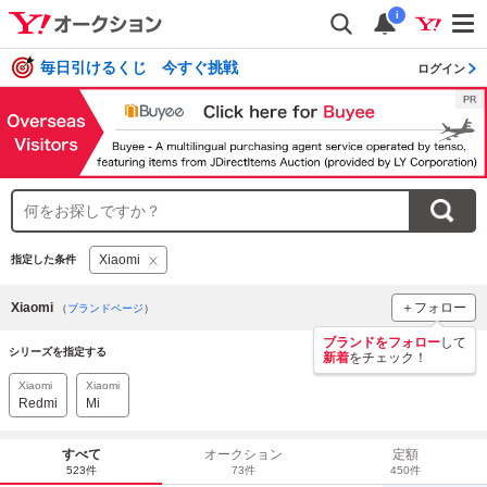
i
毎日引けるくじ 今すぐ挑戦
ログイン
Xiaomi
指定した条件
Xiaomi
＋フォロー
（
ブランドページ
）
ブランドをフォロー
して
シリーズを指定する
新着
をチェック！
Xiaomi
Xiaomi
Redmi
Mi
すべて
オークション
定額
523件
73件
450件