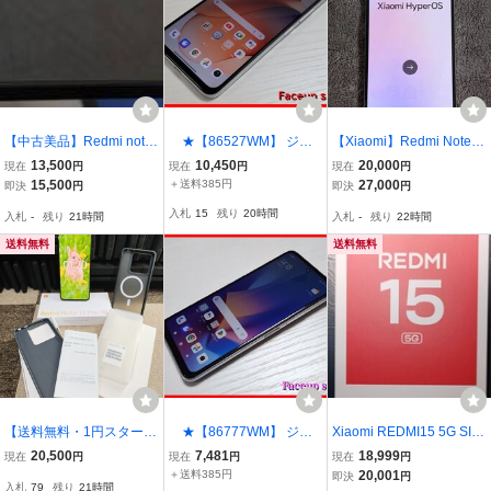
【中古美品】Redmi note
★【86527WM】 ジャ
【Xiaomi】Redmi Note 1
11 pro 5g グラファイトグ
ンク au XIG03 Xiaomi Re
2 Pro+ 5G グローバル版
13,500
10,450
20,000
現在
円
現在
円
現在
円
レー
dmi 12 5G ポーラーシル
15,500
＋送料385円
27,000
即決
円
即決
円
バー 1円 ! 1スタ !
入札
15
残り
20時間
入札
-
残り
21時間
入札
-
残り
22時間
送料無料
送料無料
【送料無料・1円スター
★【86777WM】 ジャ
Xiaomi REDMI15 5G SIM
ト】 美品 Xiaomi Redmi
ンク UQmobile XIG02 Xia
フリー SoftBank版 A501X
20,500
7,481
18,999
現在
円
現在
円
現在
円
Note 13 Pro 5G ミッドナ
omi Redmi Note 10 JE ク
M ミッドナイトブラック
＋送料385円
20,001
即決
円
入札
79
残り
21時間
イトブラック 付属品あり
ロームシルバー 1円 ! 1ス
128GB 新品未使用