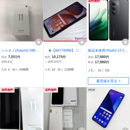
送料無料
シャオミ(Xiaomi) SIMフ
★【86778WM】 ジャ
新品未使用 Redmi 15 5G
リースマートフォン Mi 1
ンク UQmobile XIG03 Xia
A501XM [ミッドナイトブ
7,551
10,175
17,980
現在
円
現在
円
現在
円
1 Lite 5G 6+128GB トリ
omi Redmi 12 5G ブラッ
ラック/黒] Softbank ワイ
送料未定
＋送料385円
17,980
即決
円
ュフブラック
ク 128GB 1円 ! 1スタ !
モバイル SIMフリー 本体
入札
4
残り
20時間
入札
19
残り
21時間
入札
-
残り
5日
Xiaomi 4549046156198
最安値を見る
送料無料
送料無料
NEW