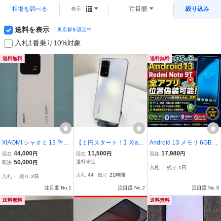
相場を調べる
注目順
絞り込み
表示：
送料を表示
東京都を設定中
入札1番乗り10%対象
送料無料
送料無料
XIAOMI シャオミ 13 Pro
【１円スタート！】Xiao
Android 13 メモリ 6GB N
セラミックホワイト グロ
mi Redmi Note 11 Pro 5G
ote 9T SIMフリー 全アプ
44,000
11,500
17,980
現在
円
現在
円
現在
円
ーバル版 12GB/512GB
128GB スマートフォン 本
リ位置偽装可能 利用制限
50,000
送料未定
即決
円
入札
-
残り
1日
体 Android HyperOS 動作
○ 位置偽造 マップ ゲーム
入札
44
残り
21時間
入札
-
残り
2日
確認済 初期化済 / SP36-
等 ポケモンGO ポケGO
コンパクト
注目度 No.1
注目度 No.2
注目度 No.3
送料無料
送料無料