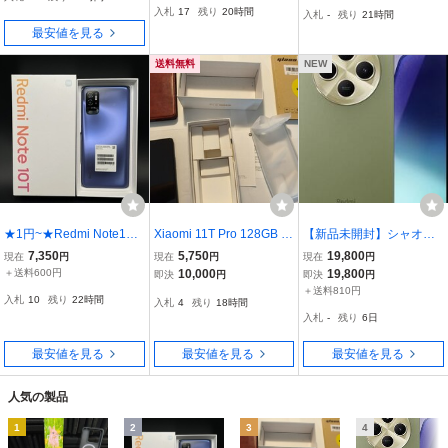
入札
17
残り
20時間
入札
-
残り
21時間
SIMフリー スマホ DSDV
タ !
最安値を見る
eSIM対応 Black
送料無料
NEW
★1円~★Redmi Note10T
Xiaomi 11T Pro 128GB メ
【新品未開封】シャオミ
4GB 64GB ナイトタイム
テオライトグレー SIMフ
(Xiaomi) SIMフリー スマ
7,350
5,750
19,800
現在
円
現在
円
現在
円
ブルー SIMフリー IMEI〇
リー 本体 箱付 動作未確
ートフォン Redmi 14C 8
＋送料600円
10,000
19,800
即決
円
即決
円
箱やその他付き 標準セッ
認
GB+256GB 6.88インチデ
＋送料810円
入札
10
残り
22時間
入札
4
残り
18時間
ト※稼働品＆美品
ィスプレイ 5160 mAh セ
入札
-
残り
6日
ージグリーン
最安値を見る
最安値を見る
最安値を見る
人気の製品
1
2
3
4