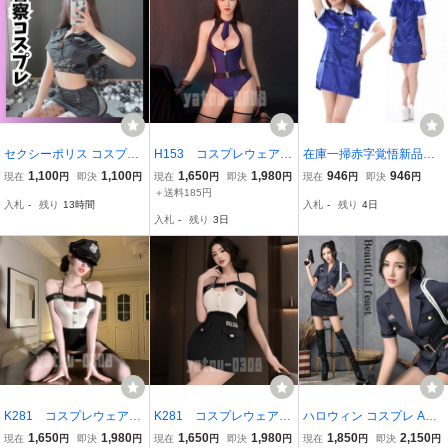
セクシーポリス コスプレ
H153 コスプレウェア
在庫一掃赤字覚悟新品未
婦警 ミニスカ ハロウィン
悩殺 胸開き ネクタ
使用 送料無料ba15婦人警
1,100
1,100
1,650
1,980
946
946
現在
円
即決
円
現在
円
即決
円
現在
円
即決
円
イベント 衣装 ブラック
イ ハイレグレオター
察官コスプレ白い襟 ブル
＋送料185円
入札
-
残り
13時間
入札
-
残り
4日
ド 婦警 セクシーラン
ー体ラインを綺麗かつセ
入札
-
残り
3日
ジェリー スポーツウェ
クシーに魅せてスチュワ
ア ナイトウエア
ーデスコスチューム
K281 コスプレウェア
K281 コスプレウェア
ハロウィン コスプレ Ann
悩殺 POLICE ミニスカ
悩殺 POLICE ミニスカ
a Mu コスプレ ポリス コ
1,650
1,980
1,650
1,980
1,850
2,150
現在
円
即決
円
現在
円
即決
円
現在
円
即決
円