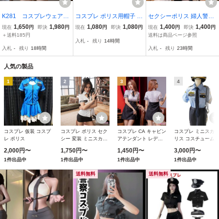
K281 コスプレウェア
コスプレ ポリス用帽子 P
セクシーポリス 婦人警官
悩殺 POLICE ミニスカ
OLICE 警察 婦警 制服
コスチューム ハロウィン
1,650
1,980
1,080
1,080
1,400
1,400
現在
円
即決
円
現在
円
即決
円
現在
円
即決
円
ート ワンピース 婦
コスプレ衣装 X-16g
＋送料185円
送料は商品ページ参照
入札
-
残り
14時間
警 ベビードール セク
入札
-
残り
18時間
入札
-
残り
23時間
シーランジェリー ナイ
トウェア
人気の製品
1
2
3
4
コスプレ 仮装 コスプ
コスプレ ポリス セク
コスプレ CA キャビン
コスプレ ミニスカ
レ ポリス
シー 変装 ミニスカポ
アテンダント レディ
リス コスチューム 
リス 婦人警官 コスチ
ース スチュワーデス
装 仮装 イベント パ
2,000円〜
1,750円〜
1,450円〜
3,000円〜
ューム
制服 フライトアテン
ティー 4点セット
1件出品中
1件出品中
1件出品中
1件出品中
ダント 客室乗務員 コ
スチューム ミニスカ
送料無料
送料無料
セクシー ハロウィン
衣装 仮装