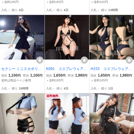
ート ワンピース 婦
ート ワンピース 婦
スチューム 衣装 婦人警官
＋送料185円
＋送料185円
＋送料330円
警 ベビードール セク
警 ベビードール セク
半袖 レディース グレーM
入札
-
残り
4日
入札
-
残り
4日
入札
-
残り
13時間
シーランジェリー ナイ
シーランジェリー ナイ
トウェア
トウェア
セクシー ミニスカポリス
K091 コスプレウェア
H153 コスプレウェア
婦人警官 コスチューム ハ
悩殺 エナメル ハイレ
悩殺 胸開き ネクタ
1,100
1,100
1,650
1,980
1,650
1,980
現在
円
即決
円
現在
円
即決
円
現在
円
即決
円
ロウィン コスプレ衣装 I-2
グ レオタード 婦警
イ ハイレグレオター
送料は商品ページ参照
＋送料185円
＋送料185円
4
コスチューム セクシー
ド 婦警 セクシーラン
入札
-
残り
24時間
入札
-
残り
4日
入札
-
残り
1日
ランジェリー ナイトウ
ジェリー スポーツウェ
ェア
ア ナイトウエア
送料無料