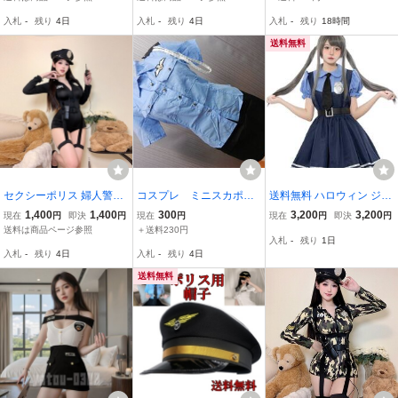
47w
11wt
コスチューム セクシー
入札
-
残り
4日
入札
-
残り
4日
入札
-
残り
18時間
ランジェリー ナイトウ
エア
送料無料
セクシーポリス 婦人警官
コスプレ ミニスカポリ
送料無料 ハロウィン ジュ
コスチューム ハロウィン
ス♪
ディ コスプレ Lサイズ 仮
1,400
1,400
300
3,200
3,200
現在
円
即決
円
現在
円
現在
円
即決
円
コスプレ衣装 X-16b
装 ロリータ レディース
送料は商品ページ参照
＋送料230円
入札
-
残り
1日
うさぎ 大人 イベント 警
入札
-
残り
4日
入札
-
残り
4日
察官 婦警仮装 ワンピース
5点セット
送料無料