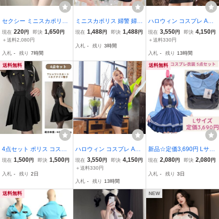
セクシー ミニスカポリス
ミニスカポリス 婦警 婦人
ハロウィン コスプレ Ann
婦人警官 コスチューム ハ
警察 ポリス 警察官 ハロ
a Mu コスプレ ポリス コ
220
1,650
1,488
1,488
3,550
4,150
現在
円
即決
円
現在
円
即決
円
現在
円
即決
円
ロウィン コスプレ衣装
ウィン 衣装 大人用 女性
スチューム 衣装 婦人警官
＋送料2,080円
＋送料330円
入札
-
残り
3時間
用 コスプレ セクシー コ
半袖 レディース 黒L
入札
-
残り
7時間
入札
-
残り
13時間
スチューム 仮装 制服
送料無料
送料無料
4点セット ポリス コスプ
ハロウィン コスプレ Ann
新品☆定価3,690円 Lサイ
レ ハロウイン 警察官 コ
a Mu コスプレ ポリス 衣
ズ ウサギ警察 コスプレ衣
1,500
1,500
3,550
4,150
2,080
2,080
現在
円
即決
円
現在
円
即決
円
現在
円
即決
円
スチューム 上下セット
装 ミニスカポリス コスチ
装 5点セット ハロウィン
＋送料330円
入札
-
残り
2日
入札
-
残り
3日
ューム セクシー ネイビー
コスプレ服 レディース 可
入札
-
残り
13時間
XXLサイズ
愛い 仮装 うさぎ警察官
婦警仮装 青
送料無料
NEW