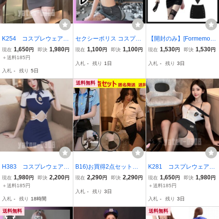
K254 コスプレウェア
セクシーポリス コスプレ
【開封のみ】[Formemory]
POLICE ホルターネッ
婦警 ミニスカ ハロウィン
ポリス コスプレ レディー
1,650
1,980
1,100
1,100
1,530
1,530
現在
円
即決
円
現在
円
即決
円
現在
円
即決
円
ク トップス ミニスカ
イベント 衣装 ブラッ
ス コスプレ セクシー 5点
＋送料185円
入札
-
残り
1日
入札
-
残り
3日
ート 婦警 セクシーラ
ク
セット ポリス 海軍風 女
入札
-
残り
5日
ンジェリー コスチュー
子制服 ボンデージ ボディ
ム ナイトウェア
コン
送料無料
H383 コスプレウェア
B16)お買得2点セットハ
K281 コスプレウェア
ヘソ出し ミニスカー
ロウィンコスプレ ポリス
悩殺 POLICE ミニスカ
1,980
2,200
2,290
2,290
1,650
1,980
現在
円
即決
円
現在
円
即決
円
現在
円
即決
円
ト 婦警 ポリス コス
婦人警官 ミニスカ セクシ
ート ワンピース 婦
＋送料185円
＋送料185円
入札
-
残り
3日
チューム ワンピース
ー
警 ベビードール セク
入札
-
残り
18時間
入札
-
残り
3日
セクシーランジェリー
シーランジェリー ナイ
ナイトウェア
トウェア
送料無料
送料無料