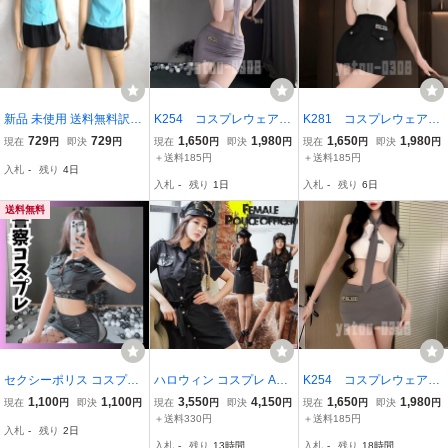
新品 未使用 送料無料訳有
K254 コスプレウェア
K281 コスプレウェア
ba26半袖のトップスとス
POLICE ホルターネッ
悩殺 POLICE ミニスカ
729
729
1,650
1,980
1,650
1,980
現在
円
即決
円
現在
円
即決
円
現在
円
即決
円
カートの婦人警察官コス
ク トップス ミニスカ
ート ワンピース 婦
＋送料185円
＋送料185円
入札
-
残り
4日
プレ衣装ポリスコスプレ
ート 婦警 セクシーラ
警 ベビードール セク
入札
-
残り
1日
入札
-
残り
6日
婦人警察ガードマン ミニ
ンジェリー コスチュー
シーランジェリー ナイ
丈スカート 訳あり
ム ナイトウェア
トウェア
送料無料
セクシーポリス コスプレ
ハロウィン コスプレ Ann
K254 コスプレウェア
婦警 ミニスカ ハロウィン
a Mu コスプレ ポリス コ
POLICE ホルターネッ
1,100
1,100
3,550
4,150
1,650
1,980
現在
円
即決
円
現在
円
即決
円
現在
円
即決
円
イベント 衣装 ブラック
スチューム 衣装 婦人警官
ク トップス ミニスカ
＋送料330円
＋送料185円
入札
-
残り
2日
半袖 レディース 黒M
ート 婦警 セクシーラ
入札
-
残り
13時間
入札
-
残り
18時間