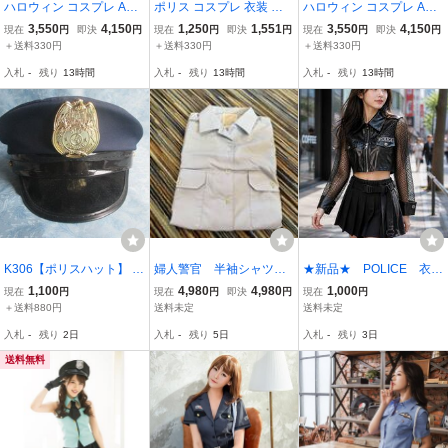
ハロウィン コスプレ Ann
ポリス コスプレ 衣装 仮
ハロウィン コスプレ Ann
a Mu コスプレ ポリス 衣
装 ハロウィン 警察官 警
a Mu コスプレ ポリス コ
3,550
4,150
1,250
1,551
3,550
4,150
現在
円
即決
円
現在
円
即決
円
現在
円
即決
円
装 ミニスカポリス コスチ
官 婦警 制服 トップス ミ
スチューム 衣装 婦人警官
＋送料330円
＋送料330円
＋送料330円
ューム ネイビー XLサイ
ニスカート Tバック セッ
半袖 レディース 黒M
入札
-
残り
13時間
入札
-
残り
13時間
入札
-
残り
13時間
ズ
ト リボン Mサイズ ネイビ
ー
K306【ポリスハット】 頭
婦人警官 半袖シャツ
★新品★ POLICE 衣
囲約58cm 帽子 キャップ
ドイ○警官？
装 コスプレ CP12254
1,100
4,980
4,980
1,000
現在
円
現在
円
即決
円
現在
円
警察 警官 コスプレ クリ
＋送料880円
送料未定
送料未定
スマス テーマパーク ハロ
入札
-
残り
2日
入札
-
残り
5日
入札
-
残り
3日
ウィン ★
送料無料