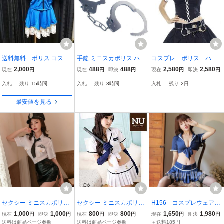
送料無料 ポリス コスプ
手錠 ミニスカポリス ハロ
コスプレ ポリス ハロ
レ
ウィン コスプレ コスチュ
ウィン衣装 コスチュー
2,000
488
488
2,580
2,580
現在
円
現在
円
即決
円
現在
円
即決
円
ーム 衣装
ム ミニスカポリス 警
入札
-
残り
15時間
入札
-
残り
3時間
入札
-
残り
2日
官 婦警c-997
最安値を見る
セクシー ミニスカポリス
セクシー ミニスカポリス
H156 コスプレウェア
婦人警官 コスチューム ハ
婦人警官 コスチューム ハ
誘惑 トップス ミニス
1,000
1,000
800
800
1,650
1,980
現在
円
即決
円
現在
円
即決
円
現在
円
即決
円
ロウィン コスプレ衣装 M-
ロウィン コスプレ衣装 L-
カート 婦警 POLICE
送料は商品ページ参照
送料は商品ページ参照
＋送料185円