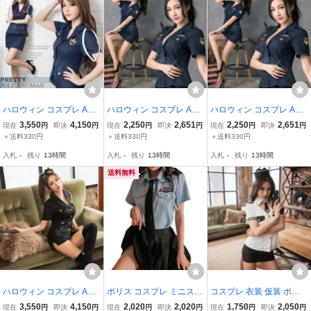
ハロウィン コスプレ Ann
ハロウィン コスプレ Ann
ハロウィン コスプレ Ann
a Mu コスプレ ポリス コ
a Mu コスプレ ポリス コ
a Mu コスプレ ポリス コ
3,550
4,150
2,250
2,651
2,250
2,651
現在
円
即決
円
現在
円
即決
円
現在
円
即決
円
スチューム 衣装 婦人警官
スチューム 衣装 婦人警官
スチューム 衣装 婦人警官
＋送料330円
＋送料330円
＋送料330円
半袖 レディース 大人 セ
半袖 レディース ネイビー
半袖 レディース ネイビー
入札
-
残り
13時間
入札
-
残り
13時間
入札
-
残り
13時間
クシー ネイビー XLサイ
L
S
ズ
送料無料
ハロウィン コスプレ Ann
ポリス コスプレ ミニスカ
コスプレ 衣装 仮装 ポリ
a Mu コスプレ ポリス 衣
ポリス セクシー 警察官
ス セクシー 変装 ミニス
3,550
4,150
2,020
2,020
1,750
2,050
現在
円
即決
円
現在
円
即決
円
現在
円
即決
円