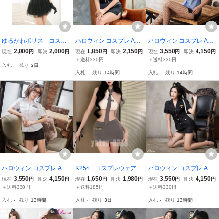
ゆるかわポリス コスプ
ハロウィン コスプレ Ann
ハロウィン コスプレ Ann
レ 衣装 ハロウィン
a Mu コスプレ ポリス コ
a Mu コスプレ ポリス コ
2,000
2,000
1,850
2,150
3,550
4,150
現在
円
即決
円
現在
円
即決
円
現在
円
即決
円
警察 婦警
スチューム 衣装 婦人警官
スチューム 衣装 婦人警官
＋送料330円
＋送料330円
入札
-
残り
3日
半袖 レディース グレーM
半袖 レディース 青M
入札
-
残り
14時間
入札
-
残り
14時間
ハロウィン コスプレ Ann
K254 コスプレウェア
ハロウィン コスプレ Ann
a Mu コスプレ ポリス コ
POLICE ホルターネッ
a Mu コスプレ ポリス コ
3,550
4,150
1,650
1,980
3,550
4,150
現在
円
即決
円
現在
円
即決
円
現在
円
即決
円
スチューム 衣装 婦人警官
ク トップス ミニスカ
スチューム 衣装 婦人警官
＋送料330円
＋送料185円
＋送料330円
半袖 レディース 白L
ート 婦警 セクシーラ
半袖 レディース 大人 セ
入札
-
残り
13時間
入札
-
残り
3日
入札
-
残り
13時間
ンジェリー コスチュー
クシー 黒 ブラック Sサイ
ム ナイトウェア
ズ