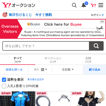
i
毎日引けるくじ 今すぐ挑戦
ログイン
すべて
オークション
定額
242件
111件
131件
相場を調べる
注目順
絞り込み
表示：
送料を表示
東京都を設定中
入札1番乗り10%対象
送料無料
送料無料
送料無料