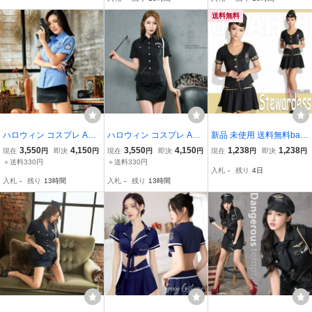
ンジェリー コスチュー
ム ナイトウェア
送料無料
ハロウィン コスプレ Ann
ハロウィン コスプレ Ann
新品 未使用 送料無料ba1
a Mu コスプレ ポリス 衣
a Mu コスプレ コスチュ
9帽子付 婦人警官コスプ
3,550
4,150
3,550
4,150
1,238
1,238
現在
円
即決
円
現在
円
即決
円
現在
円
即決
円
装 ミニスカポリス コスチ
ーム レディース ポリス
レ ふんわりミニスカ3点
＋送料330円
＋送料330円
入札
-
残り
4日
ューム 青M
ミニスカポリス 衣装 セク
セット コスチューム スチ
入札
-
残り
13時間
入札
-
残り
13時間
シー 黒S
ュワーデス コスチューム
レースクウィーン