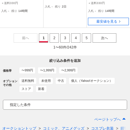
装 ミニスカポリス コスチ
プリーツスカート 婦人警
カポリス 婦人警官 コスチ
＋送料330円
＋送料330円
入札
-
残り
2日
ューム 黒 ブラック Sサイ
官 衣装 仮装 ハロウィン
ューム
入札
-
残り
14時間
入札
-
残り
14時間
ズ
イベント パーティー 余興
3点セット
最安値を見る
前へ
1
2
3
4
5
次へ
1〜60件/242件
絞り込み条件を追加
〜999円
〜1,999円
〜2,999円
価格帯
送料無料
未使用
中古
個人（Yahoo!オークション）
オプション
その他
ストア
新着
指定した条件
ページトップへ
オークショントップ
コミック、アニメグッズ
コスプレ衣装
婦警