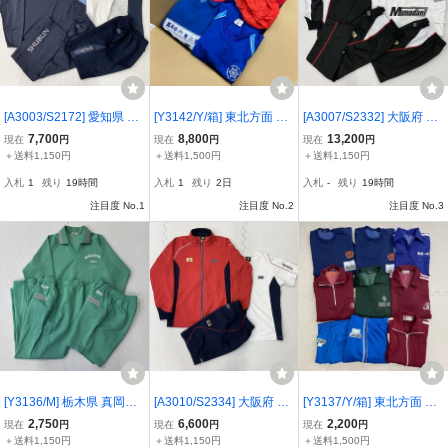
[A3003/S2172] 愛知県 修
[Y3142/Y/箱] 東北方面 体
[A3007/S2332] 大阪府 大
文学院高校 体操着 4点 /長
操着 84点 /120,130,140,1
阪市立桃谷中学校 体操着
7,700
8,800
13,200
現在
円
現在
円
現在
円
袖,長ズボン,ハーフパン
50,SS,S,M,L/長袖/半袖/長
5点 /長袖,半袖,長ズボン,
＋送料1,150円
＋送料1,500円
＋送料1,150円
ツ:L/半袖:LL/VICTORY/ジ
ズボン/半ズボン/帽子/男
ハーフパンツ:M/DESCEN
入札
1
残り
19時間
入札
1
残り
2日
入札
-
残り
19時間
ャージ/体操服/女子卒業生
女混合/児童/園児/まとめ
TE/ジャージ/体操服/女子
品
注目度 No.1
注目度 No.2
短期間着用品
注目度 No.3
[Y3136/M] 栃木県 真岡市
[A3010/S2334] 大阪府 阪
[Y3137/Y/箱] 東北方面 レ
立真岡西中学校 体操着 3
南高校 体操着 3点 /長袖,
トロ体操着 まとめ 9点 /校
2,750
6,600
2,200
現在
円
現在
円
現在
円
点 /旧デザイン/校名入り/
半袖トレシャツ,ハーフパ
名入り/校名なし/旧タグ/
＋送料1,150円
＋送料1,150円
＋送料1,500円