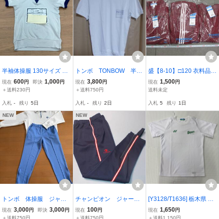
半袖体操服 130サイズ 1
トンボ TONBOW 半袖
盛【8-10】□120 衣料品店
枚 ギャレックス
シャツ 白 影森中 サ
在庫品 トンボ 体育着 体
600
1,000
3,800
1,500
現在
円
即決
円
現在
円
現在
円
イズ 2L ｄ
操着 LLサイズ 3点セット
＋送料230円
＋送料750円
送料未定
長袖上衣 長ズボン 短パン
入札
-
残り
5日
入札
-
残り
2日
入札
5
残り
1日
えんじ×白3本線 未使用
（7-17)
NEW
NEW
トンボ 体操服 ジャー
チャンピオン ジャージ
[Y3128/T1636] 栃木県 文
ジ 上下 2L
パンツ サイズ L
星芸術大学附属高校 体操
3,000
3,000
100
1,650
現在
円
即決
円
現在
円
現在
円
着 1点 /指定品/校名入り/S
＋送料750円
＋送料750円
＋送料1,150円