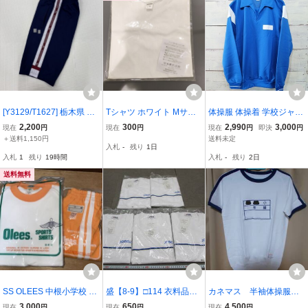
[Y3129/T1627] 栃木県 作
Tシャツ ホワイト Mサイ
体操服 体操着 学校ジャー
新学院高校 体操着 1点 /現
ズ 未使用品
ジ 上着 SCHOOL VIGOR
2,200
300
2,990
3,000
現在
円
現在
円
現在
円
即決
円
行デザイン/女子用/L/ハー
サイズ 未使用 運動着 コ
＋送料1,150円
送料未定
入札
-
残り
1日
フパンツ/全長:54cm/体育/
スプレ ヴィンテージ スク
入札
1
残り
19時間
入札
-
残り
2日
夏用/女子短期間着用品/状
ール レトロ 名札 Lサイズ
態良好
送料無料
SS OLEES 中根小学校 体
盛【8-9】□114 衣料品店
カネマス 半袖体操服
操服 半袖Tシャツ ショー
在庫品 FILA 体育着 体操
白×紺 ライン入り サイ
3,000
650
4,500
現在
円
現在
円
現在
円