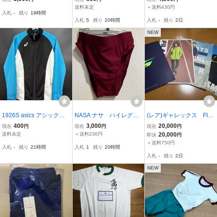
トパンツ 上下セット 150
着 長袖上衣 3Lサイズ 5点
ズ L
送料未定
＋送料430円
入札
-
残り
19時間
白 オレンジ 学販品
まとめて 未使用長期保管
入札
5
残り
20時間
入札
-
残り
2日
品 / 学校ジャージ（7-17)
NEW
1926S asics アシックス
NASA ナサ ハイレグブ
(レア)ギャレックス FIL
静岡 韮山 レディース 吹
ルマーと体操着服セッ
A Springfield 体操服 ジャ
400
3,000
20,000
現在
円
現在
円
現在
円
奏楽 ジャージトップ M
ト エンジ
ージ カタログ 4セット
送料未定
＋送料230円
20,000
即決
円
＋送料750円
入札
-
残り
21時間
入札
1
残り
20時間
入札
-
残り
2日
NEW