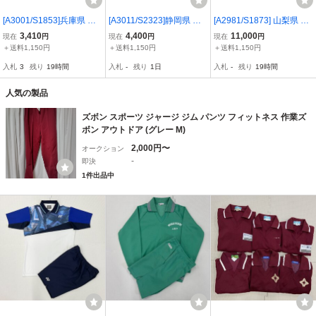
[A3001/S1853]兵庫県 尼
[A3011/S2323]静岡県 静
[A2981/S1873] 山梨県 日
崎市立尼崎高校 部活着 2
岡大学教育学部附属浜松
本航空高校 体操着 5点 /長
3,410
4,400
11,000
現在
円
現在
円
現在
円
点 /陸上部/陸上競技/ユニ
中学校 体操着 4点 /長袖,
袖,半袖,長ズボン,ハーフ
＋送料1,150円
＋送料1,150円
＋送料1,150円
フォーム/ランニング/パン
半袖,ハーフパンツ:M/長袖
パンツ:L/MIZUNO/緑/ジャ
入札
3
残り
19時間
入札
-
残り
1日
入札
-
残り
19時間
ツ/MIZUNO/赤/競技/大会/
トレシャツ:S/体操服/女子
ージ/体操服/男子短期間着
女子卒業生品
卒業生品
用品
人気の製品
ズボン スポーツ ジャージ ジム パンツ フィットネス 作業ズ
ボン アウトドア (グレー M)
2,000円〜
オークション
-
即決
1件出品中