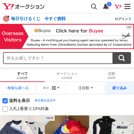
i
毎日引けるくじ 今すぐ挑戦
ログイン
すべて
オークション
定額
3,203件
3,035件
168件
相場を調べる
注目順
絞り込み
表示：
送料を表示
東京都を設定中
入札1番乗り10%対象
NEW