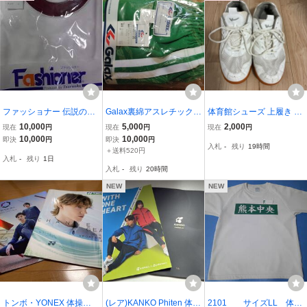
ファッショナー 伝説の体
Galax裏綿アスレチックパ
体育館シューズ 上履き 室
操服 クルーネック 丸首半
ンツ Rグリーン (84)O
内履き ホワイト系
10,000
5,000
2,000
現在
円
現在
円
現在
円
袖 L（男女兼用）大きめ
サイズ
10,000
10,000
即決
円
即決
円
入札
-
残り
19時間
（ 女の子 日本製 インナ
＋送料520円
入札
-
残り
1日
ー 下履き JK JC 女子高生
入札
-
残り
20時間
ブルマー）
NEW
NEW
トンボ・YONEX 体操
(レア)KANKO Phiten 体操
2101 サイズLL 体操