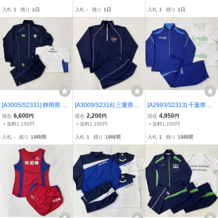
長袖:L/長ズボン,ハーフパ
ンツ:M/DESCENTE/ジャ
M/L/3L/80/長袖/長ズボン/
入札
1
残り
1日
入札
-
残り
1日
入札
1
残り
1日
ンツ:M程度/UNITIKA/緑
ージ/体操服/女子卒業生品
中学校/高校/男子生徒/平
系/女子生徒
成/昭和
[A3005/S2331] 静岡県 東
[A3009/S2316] 三重県 四
[A2993/S2313] 千葉県 船
海大学付属静岡翔洋高校
日市市立大池中学校 体操
橋市立葛飾中学校 体操着
6,600
2,200
4,950
現在
円
現在
円
現在
円
体操着 3点 /長袖,ハーフパ
着 2点 /長袖,ハーフパン
4点 /長袖,長ズボン:M/半袖
＋送料1,150円
＋送料1,150円
＋送料1,150円
ンツ:M/半袖:L/DESCENT
ツ:M/Galax/紺/ジャージ/
トレシャツ:L/KANKO/青/
入札
-
残り
19時間
入札
1
残り
19時間
入札
1
残り
19時間
E/ジャージ/体操服/女子卒
体操着/女子卒業生品
ジャージ/体操服/女子卒業
業生品
生品