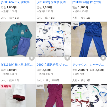
[A3014/S2312] 宮城県 多
[Y3140/M] 栃木県 真岡市
[Y3138/Y/箱] 東北方面 レ
賀城市立第二中学校 部活
立真岡西中学校 体操着 2
トロ体操着 まとめ 9点 /校
1,650
1,650
1,100
現在
円
現在
円
現在
円
着 2点 /テニス部/シャツ:
点 /旧デザイン/校名入り/
章マーク入り/旧タグ/SCH
＋送料1,150円
＋送料1,150円
＋送料1,150円
M/パンツ:M/YONEX/練習/
M/長袖/ハーフパンツ/UNI
OOLUNI/SCHOLETE/Kan
入札
-
残り
1日
入札
-
残り
1日
入札
-
残り
1日
試合/大会/女子卒業生品
TIKA/緑系/ジャージ/体育/
ko/130/140/L/長袖/小学校/
女子生徒
児童/平成/昭和
NEW
[Y3135/M] 栃木県 上三川
9600 在庫処分品 ジャン
アシックス ジャージ
町立本郷中学校 3点 /指定
ク品 まとめて15枚 体操
体操服 上下
3,850
2,580
2,500
2,500
現在
円
現在
円
現在
円
即決
円
品/長袖,長ズボン:175(L)/
服 サイズMIXセット ゆ
＋送料1,150円
＋送料1,100円
＋送料750円
ハーフパンツ:M/ジャージ/
うパック匿名発送
入札
-
残り
1日
入札
1
残り
21時間
入札
-
残り
3日
sporlesh/UNITIKA/体育/女
子卒業生品
送料無料
NEW