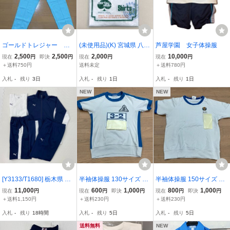
ゴールドトレジャー ジ
(未使用品)(K) 宮城県 八幡
芦屋学園 女子体操服
ャージ 体操服 上下 1
小学校 半袖Tシャツ L ◆
2,500
2,500
2,000
10,000
現在
円
即決
円
現在
円
現在
円
70
白×青ライン◆derbystar
＋送料750円
送料未定
＋送料780円
◆ジャージ◆トレーニン
入札
-
残り
3日
入札
-
残り
1日
入札
-
残り
1日
グウェア◆体操着◆運動
着◆小学校
NEW
NEW
[Y3133/T1680] 栃木県 宇
半袖体操服 130サイズ 1
半袖体操服 150サイズ 1
都宮クラーク高等専修学
枚
枚 ミズノ 女子
11,000
600
1,000
800
1,000
現在
円
現在
円
即決
円
現在
円
即決
円
校 体操着 4点 /指定品/大
＋送料1,150円
＋送料230円
＋送料230円
きめ/長袖,長ズボン:XO/半
入札
-
残り
18時間
入札
-
残り
5日
入札
-
残り
5日
袖,ハーフパンツ:2XO/PU
MA/男子短期間着
送料無料
NEW