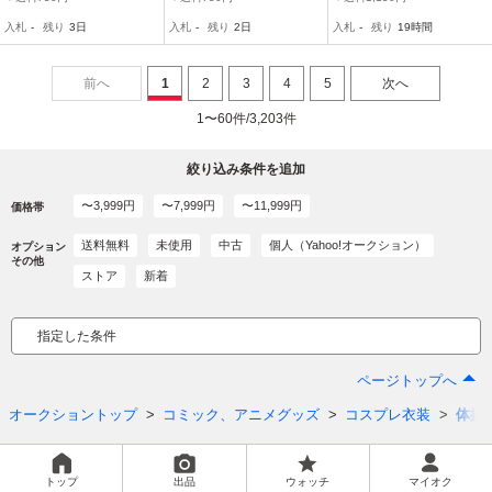
S/半袖/着丈:61.5cm/学年
入札
-
残り
3日
入札
-
残り
2日
入札
-
残り
19時間
色緑/YONEX/女子卒業生
品/短期着用品
前へ
1
2
3
4
5
次へ
1〜60件/3,203件
絞り込み条件を追加
〜3,999円
〜7,999円
〜11,999円
価格帯
送料無料
未使用
中古
個人（Yahoo!オークション）
オプション
その他
ストア
新着
指定した条件
ページトップへ
オークショントップ
コミック、アニメグッズ
コスプレ衣装
体操
トップ
出品
ウォッチ
マイオク