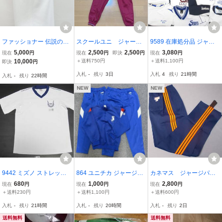
ファッショナー 伝説の体
スクールユニ ジャー
9589 在庫処分品 ジャン
操服 クルーネック 丸首半
ジ 体操服 エンジ 上
ク品 まとめて15枚 体操
5,000
2,500
2,500
3,080
現在
円
現在
円
即決
円
現在
円
袖 S（男女兼用）大きめ
下 L
服 サイズMIXセット ゆ
10,000
＋送料750円
＋送料1,100円
即決
円
（ 女の子 日本製 インナ
うパック匿名発送
入札
-
残り
3日
入札
4
残り
21時間
入札
-
残り
22時間
ー 下履き JK JC 女子高生
ブルマー ）
NEW
NEW
9442 ミズノ ストレッチ
864 ユニチカ ジャージ上
カネマス ジャージパン
伸縮素材 岡大付属 半袖体
下 ３枚セット M/Lサイズ
ツ 紺 オレンジ3本ライ
680
1,000
2,800
現在
円
現在
円
現在
円
操服 Mサイズ レターパッ
(女子) UNITIKA 姫路 神南
ン サイズ L
＋送料230円
＋送料1,100円
＋送料600円
ク発送
入札
-
残り
21時間
入札
-
残り
20時間
入札
-
残り
2日
送料無料
送料無料