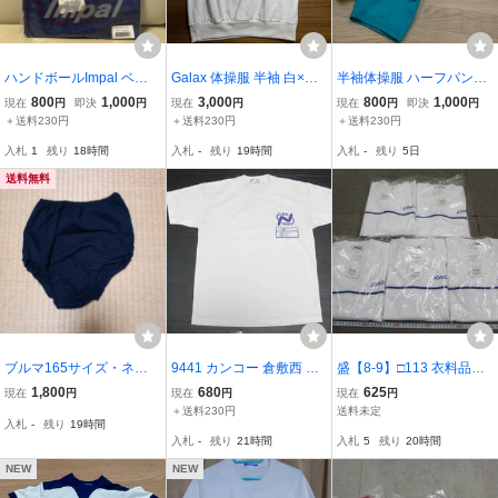
ハンドボールImpal ベー
Galax 体操服 半袖 白×緑
半袖体操服 ハーフパンツ
シックポロシャツ ロイヤ
尾西一中 Lサイズ 未使用
上下セット 110,120サイ
800
1,000
3,000
800
1,000
現在
円
即決
円
現在
円
現在
円
即決
円
ル 2XOサイズ 新品
品 ゼッケン 緑
ズ 女子
＋送料230円
＋送料230円
＋送料230円
入札
1
残り
18時間
入札
-
残り
19時間
入札
-
残り
5日
送料無料
ブルマ165サイズ・ネイ
9441 カンコー 倉敷西 半
盛【8-9】□113 衣料品店
ビー色
袖体操服 Lサイズ レタ
在庫品 FILA 体育着 体操
1,800
680
625
現在
円
現在
円
現在
円
ーパック発送
着 長袖上衣 LLサイズ 5点
＋送料230円
送料未定
入札
-
残り
19時間
まとめて 未使用長期保管
入札
-
残り
21時間
入札
5
残り
20時間
品 / 学校ジャージ（7-17)
NEW
NEW