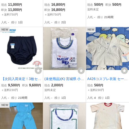
服 ジャージ カタログ
服 ジャージ カタログ
服
11,000
16,800
500
500
現在
円
現在
円
現在
円
即決
円
11,000
16,800
送料未定
即決
円
即決
円
＋送料750円
＋送料750円
入札
-
残り
21時間
入札
-
残り
1日
入札
-
残り
2日
NEW
NEW
【次回入荷未定！3枚セッ
(未使用品)(K) 宮城県 小松
A426コスプレ衣装 セーラ
ト】TOMBOW トンボ ブ
島小学校 半袖Tシャツ 90-
ー服 サイズ不明
9,500
9,600
2,000
560
現在
円
即決
円
現在
円
現在
円
ルマ 紺色 日本製 46580-9
4(M) ◆白×スカイブルー
＋送料230円
送料未定
＋送料230円
0 Lサイズ 女の子 女子 体
◆RED SWALLOW◆トレ
入札
-
残り
21時間
入札
-
残り
1日
入札
4
残り
1日
育 体操服 学販ブルマ 本
ーニングウェア◆体操着
物 コスプレ
◆運動着◆小学校
NEW